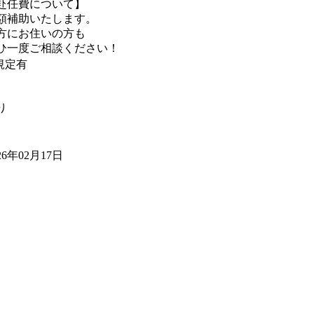
赴任費について】
額補助いたします。
方にお住いの方も
ひ一度ご相談ください！
規定有
り
26年02月17日