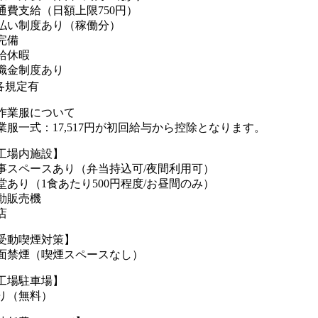
通費支給（日額上限750円）
払い制度あり（稼働分）
完備
給休暇
職金制度あり
各規定有
作業服について
業服一式：17,517円が初回給与から控除となります。
工場内施設】
事スペースあり（弁当持込可/夜間利用可）
堂あり（1食あたり500円程度/お昼間のみ）
動販売機
店
受動喫煙対策】
面禁煙（喫煙スペースなし）
工場駐車場】
り（無料）