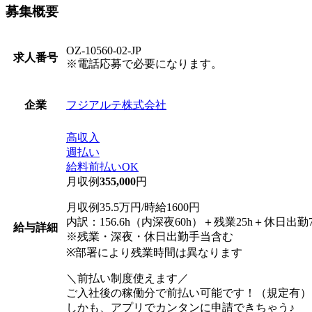
募集概要
OZ-10560-02-JP
求人番号
※電話応募で必要になります。
フジアルテ株式会社
企業
高収入
週払い
給料前払いOK
月収例
355,000
円
月収例35.5万円/時給1600円
内訳：156.6h（内深夜60h）＋残業25h＋休日出勤7
給与詳細
※残業・深夜・休日出勤手当含む
※部署により残業時間は異なります
＼前払い制度使えます／
ご入社後の稼働分で前払い可能です！（規定有）
しかも、アプリでカンタンに申請できちゃう♪