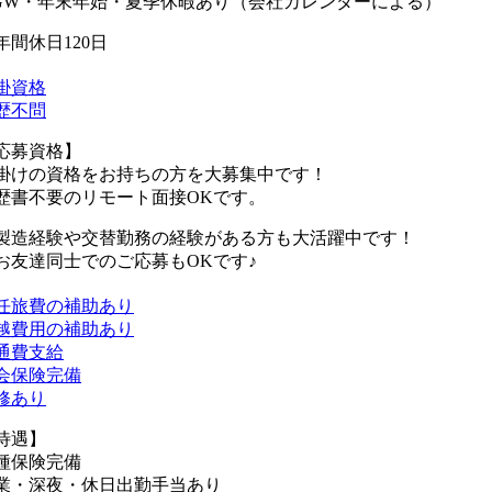
GW・年末年始・夏季休暇あり（会社カレンダーによる）
年間休日120日
掛資格
歴不問
応募資格】
掛けの資格をお持ちの方を大募集中です！
歴書不要のリモート面接OKです。
製造経験や交替勤務の経験がある方も大活躍中です！
お友達同士でのご応募もOKです♪
任旅費の補助あり
越費用の補助あり
通費支給
会保険完備
修あり
待遇】
種保険完備
業・深夜・休日出勤手当あり