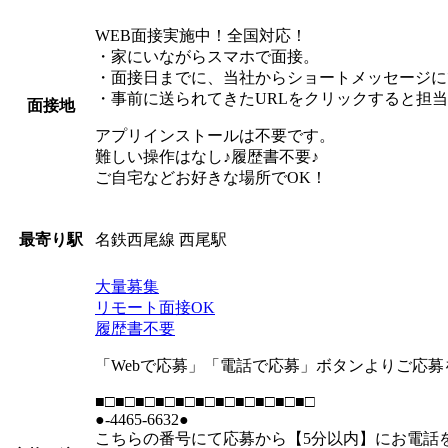
WEB面接実施中！全国対応！
・家にいながらスマホで面接。
・面接日までに、当社からショートメッセージに
・事前に送られてきたURLをクリックすると担
面接地
アプリインストールは不要です。
難しい操作はなし♪履歴書不要♪
ご自宅などお好きな場所でOK！
名鉄西尾線 西尾駅
最寄り駅
大量募集
リモート面接OK
履歴書不要
「Webで応募」「電話で応募」ボタンよりご応
■□■□■□■□■□■□■□■□■□■□■□
●-4465-6632●
こちらの番号にて応募から【5分以内】にお電話