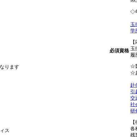
※
◇
玉
学
【
玉
必須資格
履
☆
なります
☆
赴
引
交
社
研
【
各
ィス
残