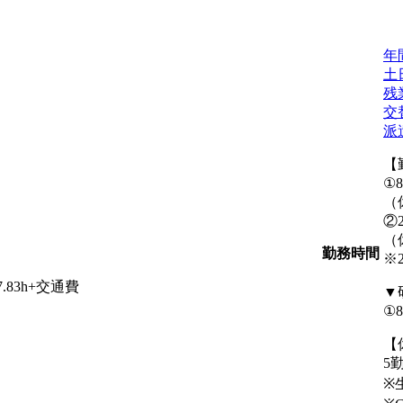
年
土
残
交
派
【
①8
（休
②2
（
勤務時間
※
.83h+交通費
▼
①
【
5
※