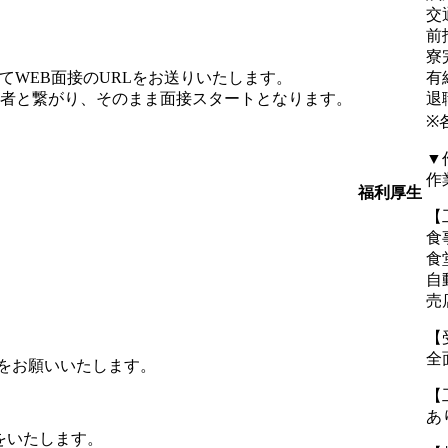
交
前
寮
てWEB面接のURLをお送りいたします。
有
当者と繋がり、そのまま面接スタートとなります。
退
※
▼
作
福利厚生
【
食
食
自
売
【
全
募をお願いいたします。
【
あ
をいたします。