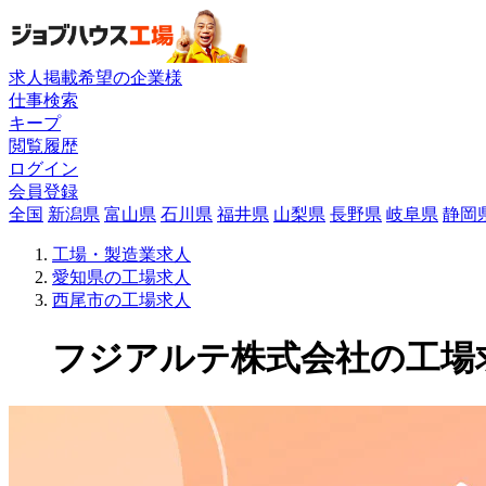
求人掲載希望の企業様
仕事検索
キープ
閲覧履歴
ログイン
会員登録
全国
新潟県
富山県
石川県
福井県
山梨県
長野県
岐阜県
静岡
工場・製造業求人
愛知県の工場求人
西尾市の工場求人
フジアルテ株式会社の工場求人(