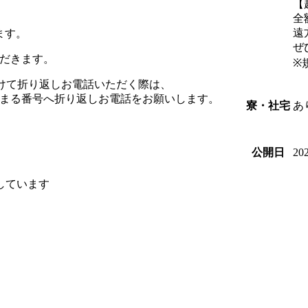
【
全
遠
ます。
ぜ
だきます。
※
信を受けて折り返しお電話いただく際は、
始まる番号へ折り返しお電話をお願いします。
あ
寮・社宅
20
公開日
しています