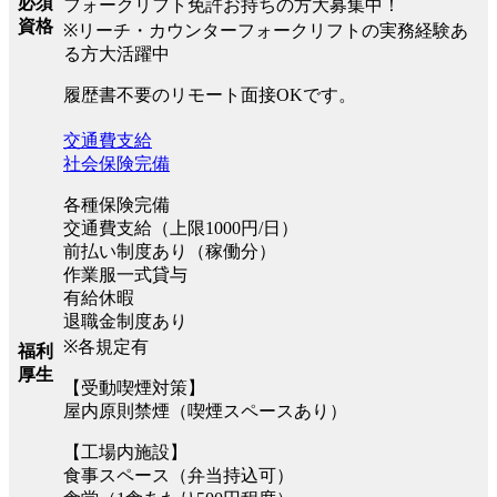
必須
フォークリフト免許お持ちの方大募集中！
資格
※リーチ・カウンターフォークリフトの実務経験あ
る方大活躍中
履歴書不要のリモート面接OKです。
交通費支給
社会保険完備
各種保険完備
交通費支給（上限1000円/日）
前払い制度あり（稼働分）
作業服一式貸与
有給休暇
退職金制度あり
※各規定有
福利
厚生
【受動喫煙対策】
屋内原則禁煙（喫煙スペースあり）
【工場内施設】
食事スペース（弁当持込可）