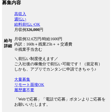
募集内容
高収入
週払い
給料前払いOK
月収例
326,000
円
月収例32.6万円/時給1600円
給与
内訳：160h＋残業25h＋＋交通費
詳細
※残業手当含む
＼前払い制度使えます／
ご入社後の稼働分で前払い可能です！（規定有）
しかも、アプリでカンタンに申請できちゃう♪
大量募集
リモート面接OK
履歴書不要
「Webで応募」「電話で応募」ボタンよりご応募を
お願いいたします。