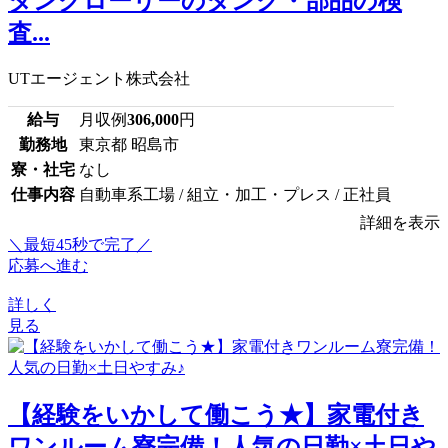
タンクローリーのタンク・部品の検
査...
UTエージェント株式会社
給与
月収例
306,000
円
勤務地
東京都 昭島市
寮・社宅
なし
仕事内容
自動車系工場 / 組立・加工・プレス / 正社員
詳細を表示
＼最短45秒で完了／
応募へ進む
詳しく
見る
【経験をいかして働こう★】家電付き
ワンルーム寮完備！人気の日勤×土日や