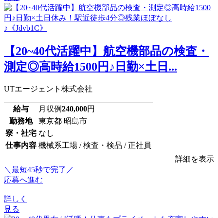
【20~40代活躍中】航空機部品の検査・
測定◎高時給1500円♪日勤×土日...
UTエージェント株式会社
給与
月収例
240,000
円
勤務地
東京都 昭島市
寮・社宅
なし
仕事内容
機械系工場 / 検査・検品 / 正社員
詳細を表示
＼最短45秒で完了／
応募へ進む
詳しく
見る