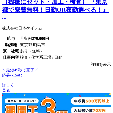
【機械にセット・加工・検査】 『東京
都で寮費無料！日勤OR夜勤選べる！』
...
株式会社日本ケイテム
給与
月収例
279,000
円
勤務地
東京都 昭島市
寮・社宅
あり（無料）
仕事内容
検査 / 化学系工場 / 日勤
詳細を表示
＼最短45秒で完了／
応募へ進む
詳しく
見る