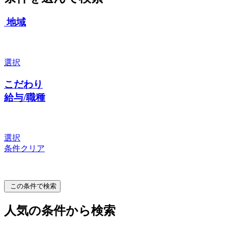
地域
選択
こだわり
給与/職種
選択
条件クリア
この条件で検索
人気の条件から検索