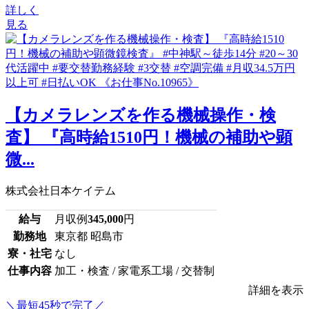
詳しく
見る
【カメラレンズを作る機械操作・検
査】 『高時給1510円！機械の補助や顕
微...
株式会社日本ケイテム
給与
月収例
345,000
円
勤務地
東京都 昭島市
寮・社宅
なし
仕事内容
加工・検査 / 家電系工場 / 交替制
詳細を表示
＼最短45秒で完了／