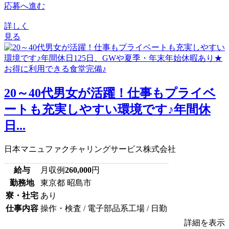
応募へ進む
詳しく
見る
20～40代男女が活躍！仕事もプライベ
ートも充実しやすい環境です♪年間休
日...
日本マニュファクチャリングサービス株式会社
給与
月収例
260,000
円
勤務地
東京都 昭島市
寮・社宅
あり
仕事内容
操作・検査 / 電子部品系工場 / 日勤
詳細を表示