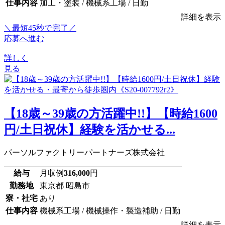
仕事内容
加工・塗装 / 機械系工場 / 日勤
詳細を表示
＼最短45秒で完了／
応募へ進む
詳しく
見る
【18歳～39歳の方活躍中!!】【時給1600
円/土日祝休】経験を活かせる...
パーソルファクトリーパートナーズ株式会社
給与
月収例
316,000
円
勤務地
東京都 昭島市
寮・社宅
あり
仕事内容
機械系工場 / 機械操作・製造補助 / 日勤
詳細を表示