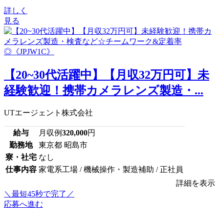
詳しく
見る
【20~30代活躍中】【月収32万円可】未
経験歓迎！携帯カメラレンズ製造・...
UTエージェント株式会社
給与
月収例
320,000
円
勤務地
東京都 昭島市
寮・社宅
なし
仕事内容
家電系工場 / 機械操作・製造補助 / 正社員
詳細を表示
＼最短45秒で完了／
応募へ進む