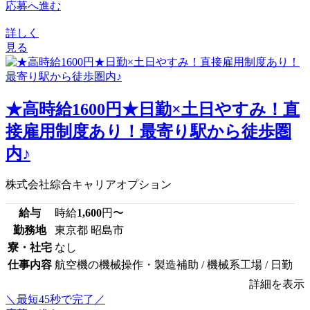
応募へ進む
詳しく
見る
★高時給1600円★日勤×土日やすみ！直
接雇用制度あり！最寄り駅から徒歩圏
内♪
株式会社綜合キャリアオプション
給与
時給
1,600
円〜
勤務地
東京都 昭島市
寮・社宅
なし
仕事内容
航空機の機械操作・製造補助 / 機械系工場 / 日勤
詳細を表示
＼最短45秒で完了／