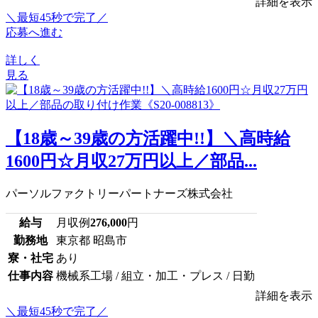
詳細を表示
＼最短45秒で完了／
応募へ進む
詳しく
見る
【18歳～39歳の方活躍中!!】＼高時給
1600円☆月収27万円以上／部品...
パーソルファクトリーパートナーズ株式会社
給与
月収例
276,000
円
勤務地
東京都 昭島市
寮・社宅
あり
仕事内容
機械系工場 / 組立・加工・プレス / 日勤
詳細を表示
＼最短45秒で完了／