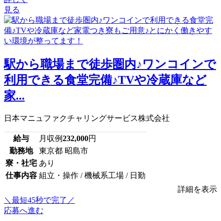
見る
駅から職場まで徒歩圏内♪ワンコインで
利用できる食堂完備♪TVや冷蔵庫など
家...
日本マニュファクチャリングサービス株式会社
給与
月収例
232,000
円
勤務地
東京都 昭島市
寮・社宅
あり
仕事内容
組立・操作 / 機械系工場 / 日勤
詳細を表示
＼最短45秒で完了／
応募へ進む