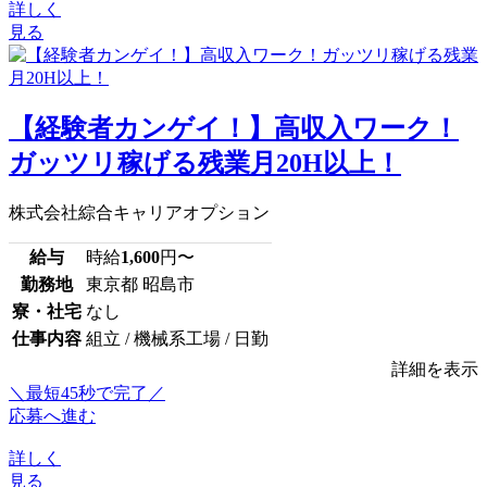
詳しく
見る
【経験者カンゲイ！】高収入ワーク！
ガッツリ稼げる残業月20H以上！
株式会社綜合キャリアオプション
給与
時給
1,600
円〜
勤務地
東京都 昭島市
寮・社宅
なし
仕事内容
組立 / 機械系工場 / 日勤
詳細を表示
＼最短45秒で完了／
応募へ進む
詳しく
見る