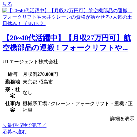
見る
【20~40代活躍中】【月収27万円可】航
空機部品の運搬！フォークリフトや...
UTエージェント株式会社
給与
月収例
270,000
円
勤務地
東京都 昭島市
寮・社
なし
宅
仕事内
機械系工場 / クレーン・フォークリフト・重機 / 正
容
社員
詳細を表示
＼最短45秒で完了／
応募へ進む