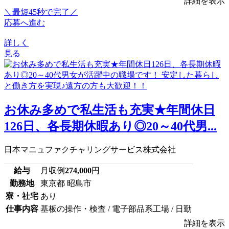
詳細を表示
＼最短45秒で完了／
応募へ進む
詳しく
見る
お休み多めで私生活も充実★年間休日
126日、各長期休暇あり◎20～40代男...
日本マニュファクチャリングサービス株式会社
給与
月収例
274,000
円
勤務地
東京都 昭島市
寮・社宅
あり
仕事内容
基板の操作・検査 / 電子部品系工場 / 日勤
詳細を表示