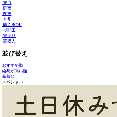
東海
関西
関東
九州
即入寮OK
期間工
寮あり
高収入
並び替え
おすすめ順
給与が高い順
新着順
スペシャル