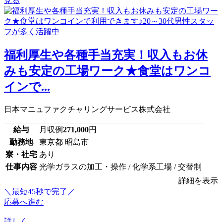
見る
福利厚生や各種手当充実！収入もお休
みも安定の工場ワーク★食堂はワンコ
インで...
日本マニュファクチャリングサービス株式会社
給与
月収例
271,000
円
勤務地
東京都 昭島市
寮・社宅
あり
仕事内容
光学ガラスの加工・操作 / 化学系工場 / 交替制
詳細を表示
＼最短45秒で完了／
応募へ進む
詳しく