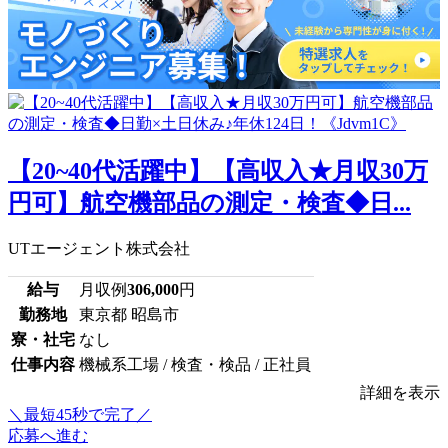
【20~40代活躍中】【高収入★月収30万
円可】航空機部品の測定・検査◆日...
UTエージェント株式会社
給与
月収例
306,000
円
勤務地
東京都 昭島市
寮・社宅
なし
仕事内容
機械系工場 / 検査・検品 / 正社員
詳細を表示
＼最短45秒で完了／
応募へ進む