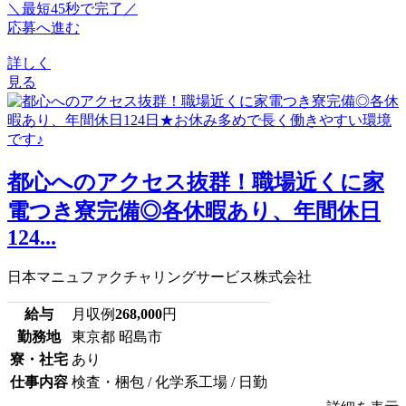
＼最短45秒で完了／
応募へ進む
詳しく
見る
都心へのアクセス抜群！職場近くに家
電つき寮完備◎各休暇あり、年間休日
124...
日本マニュファクチャリングサービス株式会社
給与
月収例
268,000
円
勤務地
東京都 昭島市
寮・社宅
あり
仕事内容
検査・梱包 / 化学系工場 / 日勤