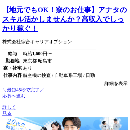
【地元でもOK！寮のお仕事】アナタの
スキル活かしませんか？高収入でしっ
かり稼ぐ！
株式会社綜合キャリアオプション
給与
時給
1,600
円〜
勤務地
東京都 昭島市
寮・社宅
あり
仕事内容
航空機の検査 / 自動車系工場 / 日勤
詳細を表示
＼最短45秒で完了／
応募へ進む
詳しく
見る