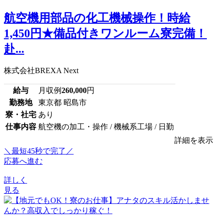
航空機用部品の化工機械操作！時給
1,450円★備品付きワンルーム寮完備！
赴...
株式会社BREXA Next
給与
月収例
260,000
円
勤務地
東京都 昭島市
寮・社宅
あり
仕事内容
航空機の加工・操作 / 機械系工場 / 日勤
詳細を表示
＼最短45秒で完了／
応募へ進む
詳しく
見る