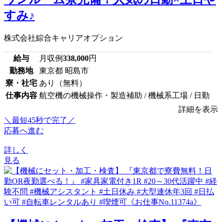
すみ♪
株式会社綜合キャリアオプション
給与
月収例
338,000
円
勤務地
東京都 昭島市
寮・社宅
あり（無料）
仕事内容
航空機の機械操作・製造補助 / 機械系工場 / 日勤
詳細を表示
＼最短45秒で完了／
応募へ進む
詳しく
見る