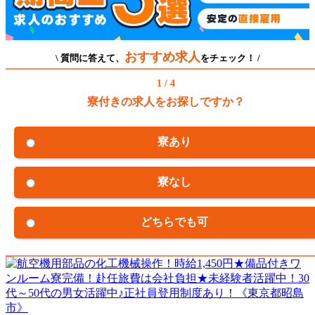
おすすめ求人
\ 質問に答えて、
をチェック！ /
1 / 4
寮付きの求人をお探しですか？
寮あり
寮なし
どちらでも可