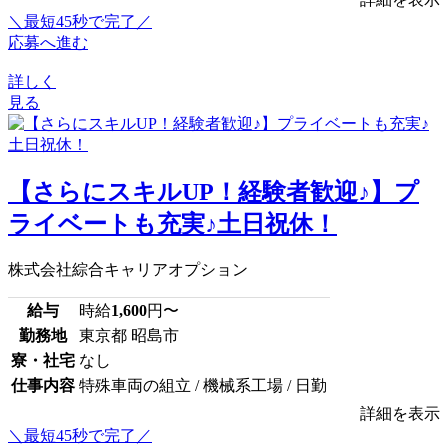
＼最短45秒で完了／
応募へ進む
詳しく
見る
【さらにスキルUP！経験者歓迎♪】プ
ライベートも充実♪土日祝休！
株式会社綜合キャリアオプション
給与
時給
1,600
円〜
勤務地
東京都 昭島市
寮・社宅
なし
仕事内容
特殊車両の組立 / 機械系工場 / 日勤
詳細を表示
＼最短45秒で完了／