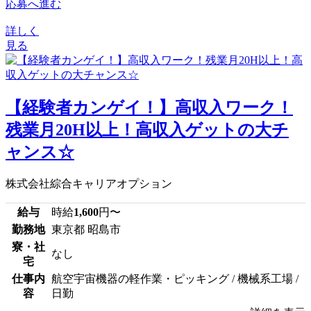
応募へ進む
詳しく
見る
【経験者カンゲイ！】高収入ワーク！
残業月20H以上！高収入ゲットの大チ
ャンス☆
株式会社綜合キャリアオプション
給与
時給
1,600
円〜
勤務地
東京都 昭島市
寮・社
なし
宅
仕事内
航空宇宙機器の軽作業・ピッキング / 機械系工場 /
容
日勤