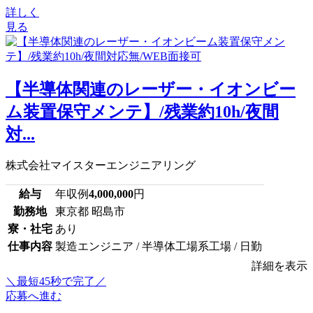
詳しく
見る
【半導体関連のレーザー・イオンビー
ム装置保守メンテ】/残業約10h/夜間
対...
株式会社マイスターエンジニアリング
給与
年収例
4,000,000
円
勤務地
東京都 昭島市
寮・社宅
あり
仕事内容
製造エンジニア / 半導体工場系工場 / 日勤
詳細を表示
＼最短45秒で完了／
応募へ進む