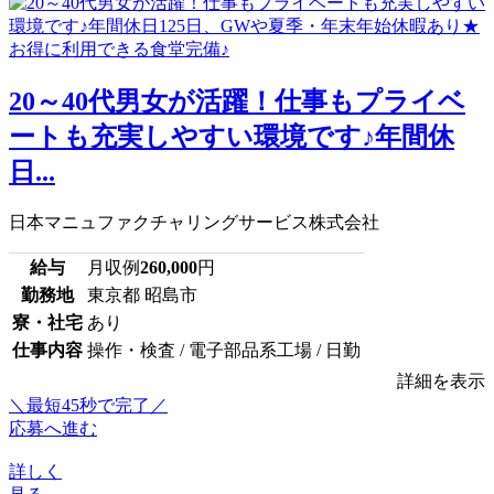
20～40代男女が活躍！仕事もプライベ
ートも充実しやすい環境です♪年間休
日...
日本マニュファクチャリングサービス株式会社
給与
月収例
260,000
円
勤務地
東京都 昭島市
寮・社宅
あり
仕事内容
操作・検査 / 電子部品系工場 / 日勤
詳細を表示
＼最短45秒で完了／
応募へ進む
詳しく