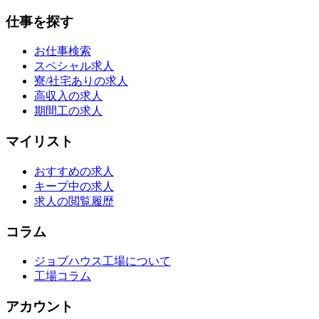
仕事を探す
お仕事検索
スペシャル求人
寮/社宅ありの求人
高収入の求人
期間工の求人
マイリスト
おすすめの求人
キープ中の求人
求人の閲覧履歴
コラム
ジョブハウス工場について
工場コラム
アカウント