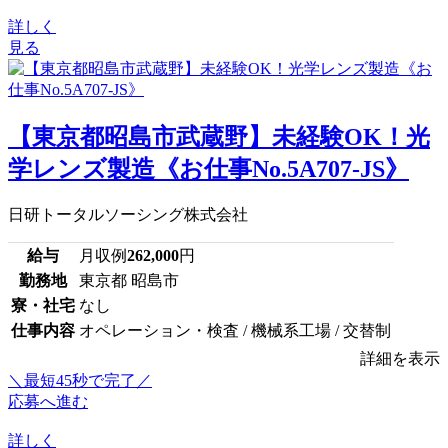
詳しく
見る
【東京都昭島市武蔵野】未経験OK！光
学レンズ製造《お仕事No.5A707-JS》
日研トータルソーシング株式会社
給与
月収例
262,000
円
勤務地
東京都 昭島市
寮・社宅
なし
仕事内容
オペレーション・検査 / 機械系工場 / 交替制
詳細を表示
＼最短45秒で完了／
応募へ進む
詳しく