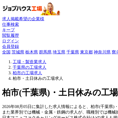
求人掲載希望の企業様
仕事検索
キープ
閲覧履歴
ログイン
会員登録
全国
茨城県
栃木県
群馬県
埼玉県
千葉県
東京都
神奈川県
寮
工場・製造業求人
千葉県の工場求人
柏市の工場求人
柏市・土日休みの工場求人
柏市(千葉県)・土日休みの工場
2026年08月05日に集計した求人情報によると、柏市(千葉県
また業界別では機械・金属・鉄鋼の求人が、職種別では機械
日本マニュファクチャリングサービス株式会社(A)の求人も