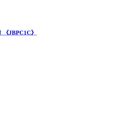
《JBPC1C》