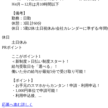
※4月～12月は月10時間以下
【備考】
勤務：日勤
休憩：3回 計60分
休日：5勤2休/土日祝休み/会社カレンダーに準ずる/年間休.
休日
土日休み
PRポイント
ここがポイント1
＜新制度＞日払い制度スタート！
給与受取日を「選べる」！
働いた分の給与が最短5分で受け取り可能！
【ポイント】
・お手元のスマホからカンタン！申請・利用申込！
・1,000円単位で申請可能！
・利用申込後、...
応募へ進む
詳しく