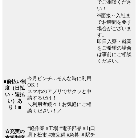
でご相談くださ
い！
※面接～入社ま
でお時間を要す
場合がございま
す。
即日入寮・就業
をご希望の場合
は事前にご相談
ください。
今月ピンチ…そんな時に利用
■前払い制
OK！
度（日払
スマホのアプリでサクッと申
い・週払
請するだけ！
い）あ
＼利用者続々！お気軽にご相
り！■
談ください！／
#軽作業 #工場 #電子部品 #山口
☆充実の
県下松市 #寮完備 #急募 ＃駅チ
支援制度