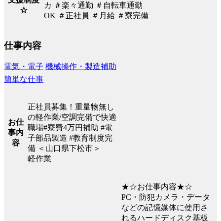
カ ＃楽々通勤 ＃自転車通勤
☆
OK ＃正社員 ＃月給 ＃寮完備
仕事内容
電気・電子
機械操作・製造補助
簡単な仕事
正社員募集！重量物無し
の軽作業/空調完備で快適
お仕
職場#寮費4万円補助 #電
事内
子部品製造 #教育制度完
容
備 ＜山口県下松市＞
軽作業
★☆お仕事内容★☆
PC・防犯カメラ・データ
などの記憶媒体に使用さ
れるハードディスク基板