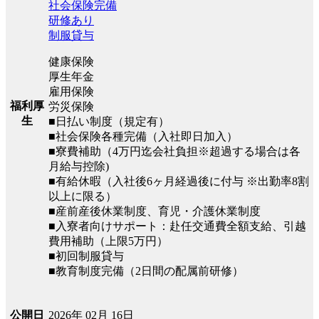
社会保険完備
研修あり
制服貸与
健康保険
厚生年金
雇用保険
福利厚
労災保険
生
■日払い制度（規定有）
■社会保険各種完備（入社即日加入）
■寮費補助（4万円迄会社負担※超過する場合は各
月給与控除)
■有給休暇（入社後6ヶ月経過後に付与 ※出勤率8割
以上に限る）
■産前産後休業制度、育児・介護休業制度
■入寮者向けサポート：赴任交通費全額支給、引越
費用補助（上限5万円）
■初回制服貸与
■教育制度完備（2日間の配属前研修）
2026年 02月 16日
公開日