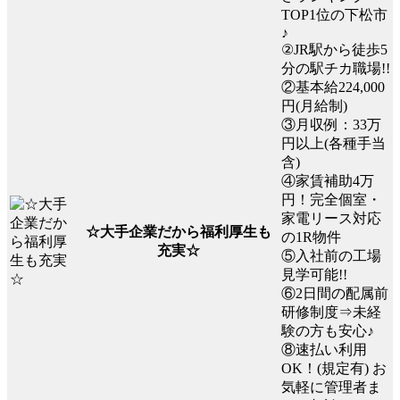
TOP1位の下松市
♪
②JR駅から徒歩5
分の駅チカ職場!!
②基本給224,000
円(月給制)
③月収例：33万
円以上(各種手当
含)
④家賃補助4万
円！完全個室・
家電リース対応
☆大手企業だから福利厚生も
の1R物件
充実☆
⑤入社前の工場
見学可能!!
⑥2日間の配属前
研修制度⇒未経
験の方も安心♪
⑧速払い利用
OK！(規定有) お
気軽に管理者ま