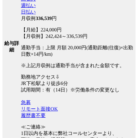
週払い
日払い
月収例
336,539
円
【月給】224,000円
【月収例】242,424～336,539円
給与詳
通勤手当：上限 月額 20,000円(通勤距離(往復)×出勤
細
日数×14円/km)
※上記月収例は通勤手当が含まれた金額です。
勤務地アクセス⇩
JR下松駅より徒歩6分
試用期間：有（14日）※労働条件の変更なし
急募
リモート面接OK
履歴書不要
≪ご連絡≫
1日以内を基本に弊社コールセンターより、