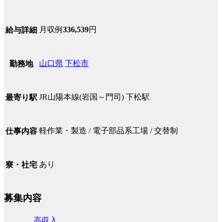
月収例
336,539
円
給与詳細
山口県
下松市
勤務地
JR山陽本線(岩国～門司) 下松駅
最寄り駅
軽作業・製造 / 電子部品系工場 / 交替制
仕事内容
あり
寮・社宅
募集内容
高収入