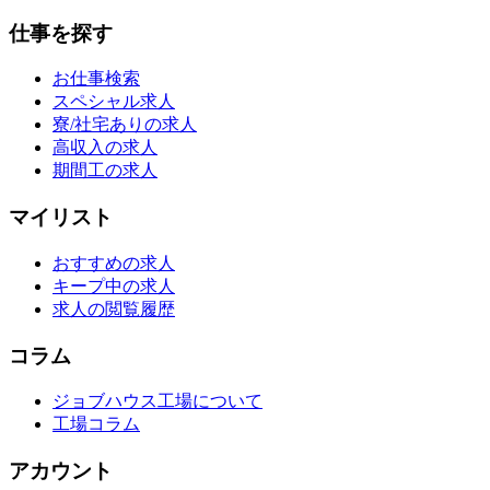
仕事を探す
お仕事検索
スペシャル求人
寮/社宅ありの求人
高収入の求人
期間工の求人
マイリスト
おすすめの求人
キープ中の求人
求人の閲覧履歴
コラム
ジョブハウス工場について
工場コラム
アカウント