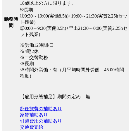
18歳以上の方に限ります。
※長期
①9:30～19:00(実働8.5h)+19:00～21:30(実質2.25hセッ
勤務時
ト残業)
間
②0:00～9:30(実働8.5h)+早出21:30～0:00(実質2.25hセ
ット残業)
※労働12時間/日
※4勤2休
※二交替勤務
※長期
※時間外労働：有（月平均時間外労働 45.00時間
程度）
【雇用形態補足】期間の定め：無
赴任旅費の補助あり
家賃補助あり
引越費用の補助あり
交通費支給