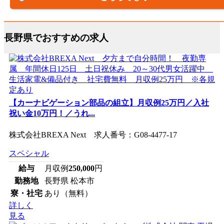
長野県でおすすめの求人
【カーナビゲーション部品の組立】月収例25万円／入社
祝い金10万円！／うれ...
株式会社BREXA Next 求人番号：G08-4477-17
スペシャル
給与
月収例
250,000
円
勤務地
長野県 松本市
寮・社宅
あり（無料）
詳しく
見る