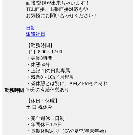
面接/登録が出来ちゃいます！
TEL面接、出張面接対応も◎
お気軽にお問い合わせください！
日勤
派遣社員
【勤務時間】
［1］8:00～17:00
・実働8時間
・休憩60分
・上記[1]の日勤専属
・残業0～10h／月程度
・昼休憩とは別に、AM／PMそれぞれ
10分の有給休憩あり
勤務時間
【休日・休暇】
土 日 祝休み
・完全週休二日制
・年間休日125日
・長期休暇あり（GW/夏季/年末年始）