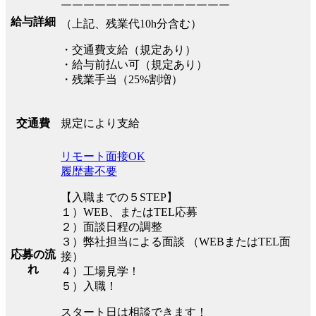
￣￣￣￣￣￣￣￣￣￣￣￣￣￣￣
給与詳細
（上記、残業代10h分含む）
・交通費支給（規定あり）
・給与前払い可（規定あり）
・残業手当（25%割増）
規定により支給
交通費
リモート面接OK
履歴書不要
【入職までの５STEP】
１）WEB、またはTEL応募
２）面談日程の調整
３）弊社担当による面談 （WEBまたはTEL面
応募の流
接）
れ
４）工場見学！
５）入職！
スタート日は相談できます！