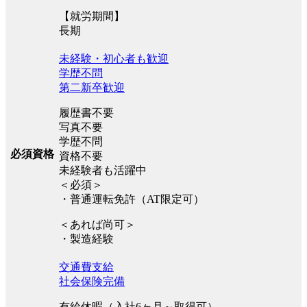
【就労期間】
長期
未経験・初心者も歓迎
学歴不問
第二新卒歓迎
履歴書不要
写真不要
学歴不問
必須資格
資格不要
未経験者も活躍中
＜必須＞
・普通運転免許（AT限定可）
＜あれば尚可＞
・製造経験
交通費支給
社会保険完備
有給休暇（入社6ヶ月～取得可）