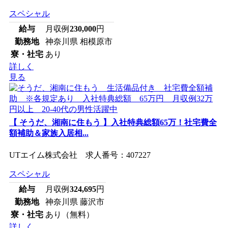
スペシャル
給与
月収例
230,000
円
勤務地
神奈川県 相模原市
寮・社宅
あり
詳しく
見る
【 そうだ、湘南に住もう 】入社特典総額65万！社宅費全
額補助＆家族入居相...
UTエイム株式会社 求人番号：407227
スペシャル
給与
月収例
324,695
円
勤務地
神奈川県 藤沢市
寮・社宅
あり（無料）
詳しく