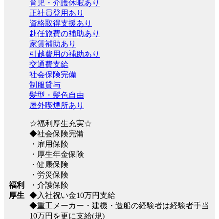
育児・介護休暇あり
正社員登用あり
資格取得支援あり
赴任旅費の補助あり
家賃補助あり
引越費用の補助あり
交通費支給
社会保険完備
制服貸与
髪型・髪色自由
屋外喫煙所あり
☆福利厚生充実☆
◆社会保険完備
・雇用保険
・厚生年金保険
・健康保険
・労災保険
福利
・介護保険
厚生
◆入社祝い金10万円支給
◆重工メーカー・建機・造船の経験者は経験者手当
10万円を更に支給(規)