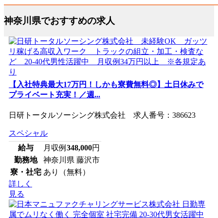
神奈川県でおすすめの求人
【入社特典最大17万円！しかも寮費無料◎】土日休みで
プライベート充実！／週...
日研トータルソーシング株式会社 求人番号：386623
スペシャル
給与
月収例
348,000
円
勤務地
神奈川県 藤沢市
寮・社宅
あり（無料）
詳しく
見る