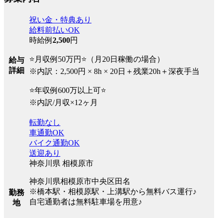
祝い金・特典あり
給料前払いOK
時給例
2,500
円
⭐月収例50万円⭐（月20日稼働の場合）
給与
詳細
※内訳：2,500円 × 8h × 20日＋残業20h＋深夜手当
⭐年収例600万以上可⭐
※内訳/月収×12ヶ月
転勤なし
車通勤OK
バイク通勤OK
送迎あり
神奈川県 相模原市
神奈川県相模原市中央区田名
※橋本駅・相模原駅・上溝駅から無料バス運行♪
勤務
自宅通勤者は無料駐車場を用意♪
地