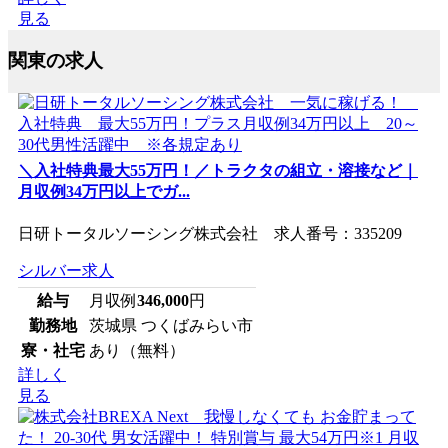
見る
関東の求人
＼入社特典最大55万円！／トラクタの組立・溶接など｜
月収例34万円以上でガ...
日研トータルソーシング株式会社 求人番号：335209
シルバー求人
給与
月収例
346,000
円
勤務地
茨城県 つくばみらい市
寮・社宅
あり（無料）
詳しく
見る