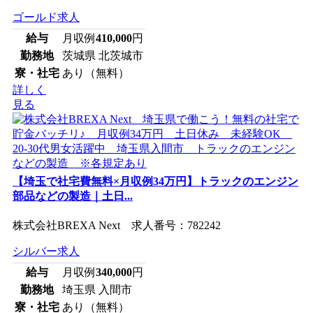
ゴールド求人
給与
月収例
410,000
円
勤務地
茨城県 北茨城市
寮・社宅
あり（無料）
詳しく
見る
【埼玉で社宅費無料×月収例34万円】トラックのエンジン
部品などの製造｜土日...
株式会社BREXA Next 求人番号：782242
シルバー求人
給与
月収例
340,000
円
勤務地
埼玉県 入間市
寮・社宅
あり（無料）