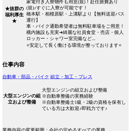
家電付き入寮物件も用意(規)！赴任旅費あり
(規)♪すぐに入寮が可能です！
★抜群の
橋本駅・相模原駅・上溝駅より【無料送迎バス
福利厚生
運行】
★
車・バイク通勤希望者は無料駐車場をご用意！
構内施設も充実➜綺麗な社員食堂・売店・個人
ロッカー・シャワー室完備など...
⭐安定して長く働ける環境が整っております⭐
仕事内容
自動車・部品・バイク
組立・加工・プレス
大型エンジンの組立および整備
大型エンジンの組
※自動車整備の実務経験
立および整備
※自動車整備士1級・2級の資格を保有し
ている方は大歓迎♪即戦力です♪
業務内容の変更範囲：会社の定めるすべての業務