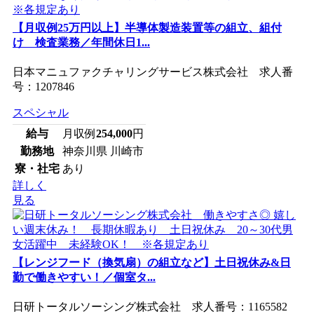
【月収例25万円以上】半導体製造装置等の組立、組付
け 検査業務／年間休日1...
日本マニュファクチャリングサービス株式会社 求人番
号：1207846
スペシャル
給与
月収例
254,000
円
勤務地
神奈川県 川崎市
寮・社宅
あり
詳しく
見る
【レンジフード（換気扇）の組立など】土日祝休み&日
勤で働きやすい！／個室タ...
日研トータルソーシング株式会社 求人番号：1165582