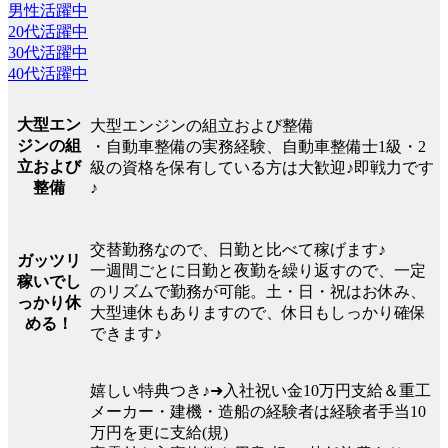
男性活躍中
20代活躍中
30代活躍中
40代活躍中
大型エン
大型エンジンの組立および整備
ジンの組
・自動車整備の実務経験、自動車整備士1級・2
立および
級の資格を保有している方は大歓迎♪即戦力です
整備
♪
交替勤務なので、日勤と比べて稼げます♪
ガッツリ
一週間ごとに日勤と夜勤を繰り返すので、一定
稼いでし
のリズムで勤務が可能。土・日・祝はお休み、
っかり休
大型連休もありますので、休日もしっかり確保
める！
できます♪
嬉しい特典つき♪➜入社祝い金10万円支給＆重工
メーカー・建機・造船の経験者は経験者手当10
万円を更に支給(規)