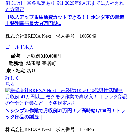
【収入アップ＆生活費カットできる！】ホンダ車の製造
｜特別賞与最大54万円◎...
株式会社BREXA Next 求人番号：1005849
ゴールド求人
給与
月収例
310,000
円
勤務地
埼玉県 寄居町
寮・社宅
あり
詳しく
見る
＼シンプル作業で月収例41万円！／高時給1,700円！トラ
ック部品の製造｜...
株式会社BREXA Next 求人番号：1168461