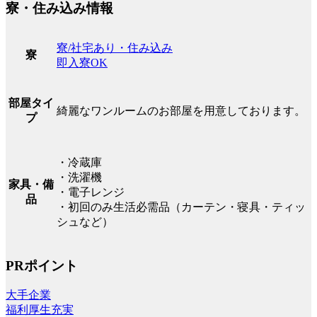
寮・住み込み情報
寮/社宅あり・住み込み
寮
即入寮OK
部屋タイ
綺麗なワンルームのお部屋を用意しております。
プ
・冷蔵庫
・洗濯機
家具・備
・電子レンジ
品
・初回のみ生活必需品（カーテン・寝具・ティッ
シュなど）
PRポイント
大手企業
福利厚生充実