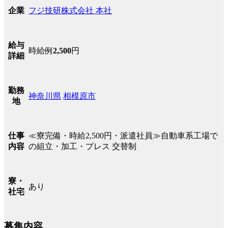
フジ技研株式会社 本社
企業
給与
時給例
2,500
円
詳細
勤務
神奈川県
相模原市
地
≪寮完備・時給2,500円・派遣社員≫自動車系工場で
仕事
の組立・加工・プレス 交替制
内容
寮・
あり
社宅
募集内容