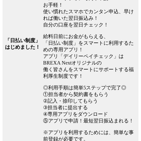
お手軽！
使い慣れたスマホでカンタン申込、早け
れば働いた翌日振込み！
自分の口座を翌日チェック！
給料日前にお金がもらえる、
「日払い制度」
「日払い制度」をスマートに利用するた
はじめました！
めの専用アプリ！
アプリ「デイリーペイチェック」は
BREXA Nextオリジナルの
働く皆さんをスマートにサポートする福
利厚生制度です！
◎利用手順は簡単5ステップで完了◎
①担当者から契約書をもらう
②記入・捺印してもらう
③担当者に提出する
④専用アプリをダウンロード
⑤アプリで申請！最短翌日振込まれる！
※アプリを利用するためには、簡単な事
前登録が必要です。