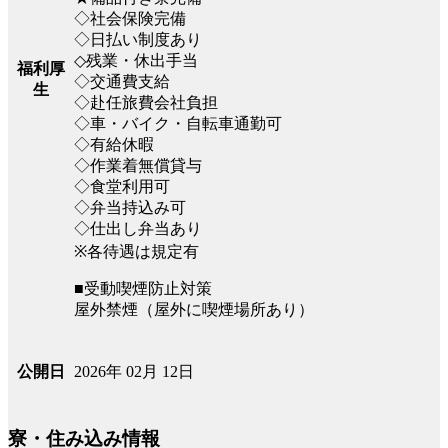
◇社会保険完備
◇日払い制度あり
◇残業・休出手当
福利厚
◇交通費支給
生
◇赴任旅費会社負担
◇車・バイク・自転車通勤可
◇有給休暇
◇作業着無償貸与
◇食堂利用可
◇弁当持込み可
◇仕出し弁当あり
※各待遇は規定有
■受動喫煙防止対策
屋外禁煙（屋外に喫煙場所あり）
2026年 02月 12日
公開日
寮・住み込み情報