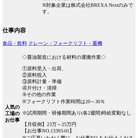
※対象企業は株式会社BREXA Nextのみで
す。
仕事内容
食品・飲料
クレーン・フォークリフト・重機
◇醤油製造における材料の運搬作業◇
①原料受入・出荷、
②原料投入
③原料計量・準備
④片付け・清掃
⑤その他の作業
※フォークリフト作業時間は20～30％
人気の
※試用期間・研修期間あり(各2週間)時給変動なし
工場の
お仕事
【月収例】23万～25万円
【お仕事NO.13393-01】
※ご応募いただく際に、お仕事NO.をお伝えくださ