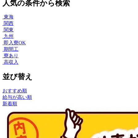
人気の条件から検索
東海
関西
関東
九州
即入寮OK
期間工
寮あり
高収入
並び替え
おすすめ順
給与が高い順
新着順