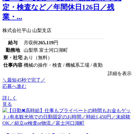
定・検査など／年間休日126日／残
業・...
株式会社平山 山梨支店
給与
月収例
265,119
円
勤務地
山梨県 富士河口湖町
寮・社宅
あり（無料）
仕事内容
機械の操作・検査 / 機械系工場 / 夜勤
詳細を表示
＼最短45秒で完了／
応募へ進む
詳しく
見る