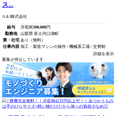
ス...
A＆I株式会社
給与
月収例
300,000
円
勤務地
山梨県 富士河口湖町
寮・社宅
あり（無料）
仕事内容
加工・製造マシンの操作 / 機械系工場 / 交替制
詳細を表示
募集が停止しています