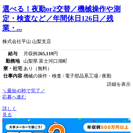
選べる！夜勤or2交替／機械操作や測
定・検査など／年間休日126日／残
業・...
株式会社平山 山梨支店
給与
月収例
265,119
円
勤務地
山梨県 富士河口湖町
寮・社宅
あり（無料）
仕事内容
機械の操作・検査 / 電子部品系工場 / 夜勤
詳細を表示
＼最短45秒で完了／
応募へ進む
詳しく
見る