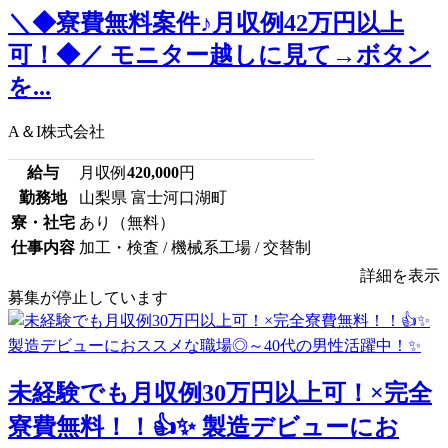
＼◆寮費無料案件♪月収例42万円以上
可！◆／ モニター越しに見て→ボタン
を...
A＆I株式会社
給与
月収例
420,000
円
勤務地
山梨県 富士河口湖町
寮・社宅
あり（無料）
仕事内容
加工・検査 / 機械系工場 / 交替制
詳細を表示
募集が停止しています
未経験でも月収例30万円以上可！×完全
寮費無料！！👍✨ 製造デビューにお