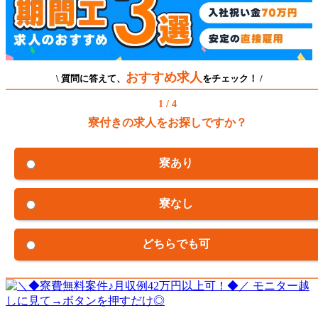
おすすめ求人
\ 質問に答えて、
をチェック！ /
1 / 4
寮付きの求人をお探しですか？
寮あり
寮なし
どちらでも可