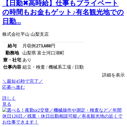
【日勤✖高時給】仕事もプライベート
の時間もお金もゲット♪有名観光地での
日勤...
株式会社平山 山梨支店
給与
月収例
273,688
円
勤務地
山梨県 富士河口湖町
寮・社宅
あり
仕事内容
組立・検査 / 機械系工場 / 日勤
詳細を表示
＼最短45秒で完了／
応募へ進む
詳しく
見る