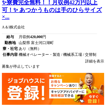
✨寮費完全無料！！月収例42万円以上
可！✨ あつかうものは手のひらサイズ
×...
A＆I株式会社
給与
月収例
420,000
円
勤務地
山梨県 富士河口湖町
寮・社宅
あり（無料）
仕事内容
機械オペレーター・製造 / 機械系工場 / 交替制
詳細を表示
募集が停止しています