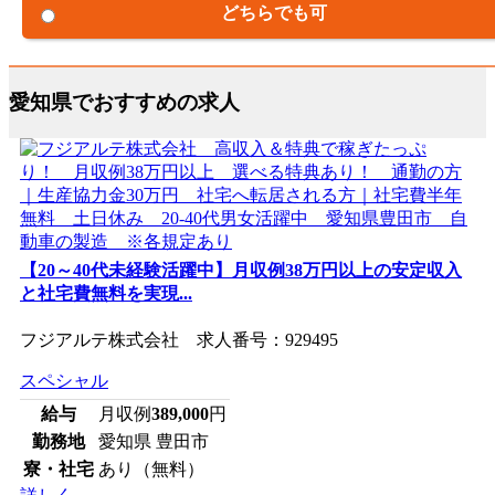
どちらでも可
愛知県でおすすめの求人
【20～40代未経験活躍中】月収例38万円以上の安定収入
と社宅費無料を実現...
フジアルテ株式会社 求人番号：929495
スペシャル
給与
月収例
389,000
円
勤務地
愛知県 豊田市
寮・社宅
あり（無料）