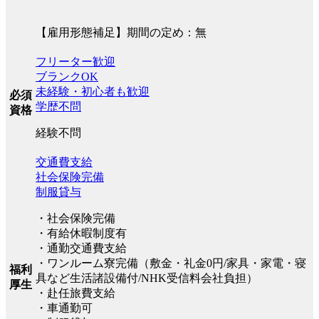
【雇用形態補足】期間の定め：無
フリーター歓迎
ブランクOK
未経験・初心者も歓迎
必須
学歴不問
資格
経験不問
交通費支給
社会保険完備
制服貸与
・社会保険完備
・有給休暇制度有
・通勤交通費支給
・ワンルーム寮完備（敷金・礼金0円/家具・家電・寝
福利
具など生活諸設備付/NHK受信料会社負担）
厚生
・赴任旅費支給
・車通勤可