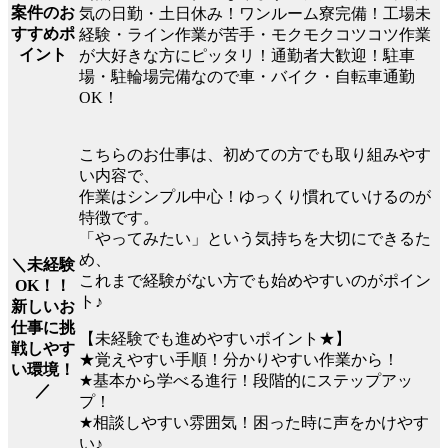
案件のお
気の日勤・土日休み！ワンルーム寮完備！工場未
すすめポ
経験・ライン作業が苦手・モクモクコツコツ作業
イント
が大好きな方にピッタリ！通勤者大歓迎！駐車
場・駐輪場完備なので車・バイク・自転車通勤
OK！
こちらのお仕事は、初めての方でも取り組みやす
い内容で、
作業はシンプル中心！ゆっくり慣れていけるのが
特徴です。
「やってみたい」という気持ちを大切にできるた
め、
＼未経験
これまで経験がない方でも始めやすいのがポイン
OK！！
ト♪
新しいお
仕事に挑
【未経験でも進めやすいポイント★】
戦しやす
★覚えやすい手順！分かりやすい作業から！
い環境！
★基本から学べる進行！段階的にステップアッ
／
プ！
★相談しやすい雰囲気！困った時に声をかけやす
い♪