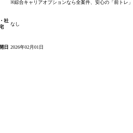
※綜合キャリアオプションなら全案件、安心の「前トレ
・社
なし
宅
2026年02月01日
開日