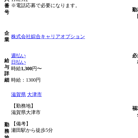
※電話応募で必要になります。
番
勤
号
企
株式会社綜合キャリアオプション
業
週払い
必
給
日払い
与
時給
1,300
円〜
詳
時給：1300円
細
滋賀県
大津市
【勤務地】
福
滋賀県大津市
【備考】
勤
瀬田駅から徒歩5分
務
地