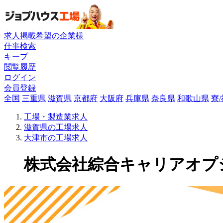
求人掲載希望の企業様
仕事検索
キープ
閲覧履歴
ログイン
会員登録
全国
三重県
滋賀県
京都府
大阪府
兵庫県
奈良県
和歌山県
寮
工場・製造業求人
滋賀県の工場求人
大津市の工場求人
株式会社綜合キャリアオプショ