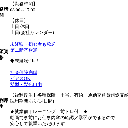
【勤務時間】
務時
08:00～17:00
間
【休日】
土日 休日
土日(会社カレンダー)
未経験・初心者も歓迎
第二新卒歓迎
須資
格
◆未経験OK！
社会保険完備
ピアスOK
髪型・髪色自由
【福利厚生】各種保険・手当、有給、通勤交通費別途支給 
利厚
試用期間あり(14日間)
生
★就業前トレーニング：前トレ付！★
動画で事前にお仕事内容の確認／学習ができるので
安心して就業いただけます！