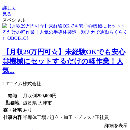
詳しく
見る
スペシャル
【月収29万円可☆】未経験OKでも安心
◎機械にセットするだけの軽作業！人
気...
UTエイム株式会社
給与
月収例
299,000
円
勤務地
滋賀県 大津市
寮・社宅
あり
仕事内容
半導体工場 / 組立・加工・プレス / 正社員
詳細を表示