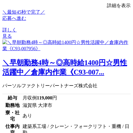
詳細を表示
＼最短45秒で完了／
応募へ進む
詳しく
見る
＼早朝勤務4時～◎高時給1400円☆男性
活躍中／倉庫内作業《C93-007...
パーソルファクトリーパートナーズ株式会社
給与
月収例
119,000
円
勤務地
滋賀県 大津市
寮・社
あり
宅
仕事内
建築系工場 / クレーン・フォークリフト・重機 / 日
容
勤