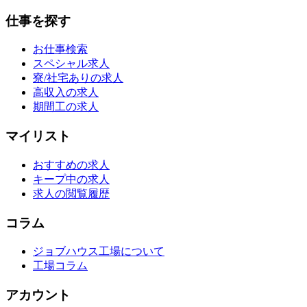
仕事を探す
お仕事検索
スペシャル求人
寮/社宅ありの求人
高収入の求人
期間工の求人
マイリスト
おすすめの求人
キープ中の求人
求人の閲覧履歴
コラム
ジョブハウス工場について
工場コラム
アカウント