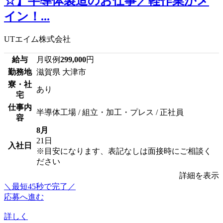
☆】半導体製造のお仕事／軽作業がメ
イン！...
UTエイム株式会社
給与
月収例
299,000
円
勤務地
滋賀県 大津市
寮・社
あり
宅
仕事内
半導体工場 / 組立・加工・プレス / 正社員
容
8月
21日
入社日
※目安になります、表記なしは面接時にご相談く
ださい
詳細を表示
＼最短45秒で完了／
応募へ進む
詳しく