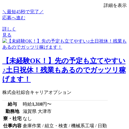
詳細を表示
＼最短45秒で完了／
応募へ進む
詳しく
見る
【未経験OK！】先の予定も立てやすい
♪土日祝休！残業もあるのでガッツリ稼
げます！
株式会社綜合キャリアオプション
給与
時給
1,310
円〜
勤務地
滋賀県 大津市
寮・社宅
なし
仕事内容
倉庫作業 / 組立・検査 / 機械系工場 / 日勤