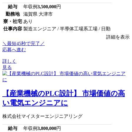
給与
年収例
3,500,000
円
勤務地
滋賀県 大津市
寮・社宅
あり
仕事内容
製造エンジニア / 半導体工場系工場 / 日勤
詳細を表示
＼最短45秒で完了／
応募へ進む
詳しく
見る
【産業機械のPLC設計】 市場価値の高
い電気エンジニアに
株式会社マイスターエンジニアリング
給与
年収例
3,800,000
円