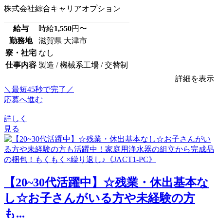
株式会社綜合キャリアオプション
給与
時給
1,550
円〜
勤務地
滋賀県 大津市
寮・社宅
なし
仕事内容
製造 / 機械系工場 / 交替制
詳細を表示
＼最短45秒で完了／
応募へ進む
詳しく
見る
【20~30代活躍中】☆残業・休出基本な
し☆お子さんがいる方や未経験の方
も...