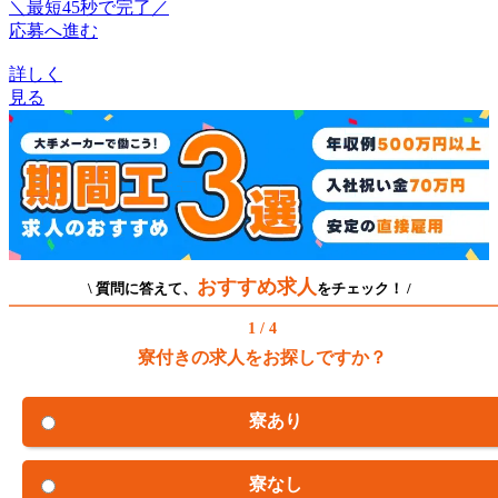
＼最短45秒で完了／
応募へ進む
詳しく
見る
おすすめ求人
\ 質問に答えて、
をチェック！ /
1 / 4
寮付きの求人をお探しですか？
寮あり
寮なし