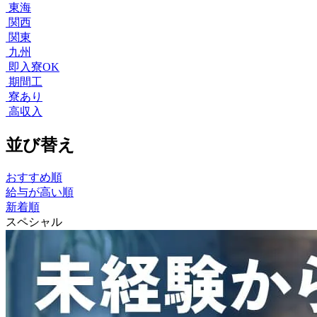
東海
関西
関東
九州
即入寮OK
期間工
寮あり
高収入
並び替え
おすすめ順
給与が高い順
新着順
スペシャル