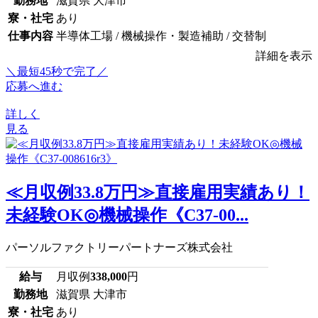
勤務地
滋賀県 大津市
寮・社宅
あり
仕事内容
半導体工場 / 機械操作・製造補助 / 交替制
詳細を表示
＼最短45秒で完了／
応募へ進む
詳しく
見る
≪月収例33.8万円≫直接雇用実績あり！
未経験OK◎機械操作《C37-00...
パーソルファクトリーパートナーズ株式会社
給与
月収例
338,000
円
勤務地
滋賀県 大津市
寮・社宅
あり