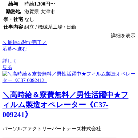
給与
時給
1,300
円〜
勤務地
滋賀県 大津市
寮・社宅
なし
仕事内容
組立 / 機械系工場 / 日勤
詳細を表示
＼最短45秒で完了／
応募へ進む
詳しく
見る
＼高時給＆寮費無料／男性活躍中★フ
ィルム製造オペレーター《C37-
009241》
パーソルファクトリーパートナーズ株式会社