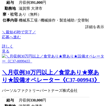
給与
月収例
391,000
円
勤務地
滋賀県 大津市
寮・社宅
あり（無料）
仕事内容
機械系工場 / 機械操作・製造補助 / 交替制
詳細を表示
＼最短45秒で完了／
応募へ進む
詳しく
見る
＼月収例30万円以上／食堂あり★寮あ
り★設備オペレーター《C37-009943》
パーソルファクトリーパートナーズ株式会社
給与
月収例
330,000
円