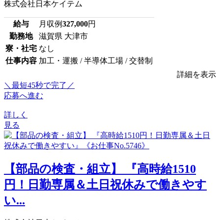
株式会社日本ケイテム
給与
月収例
327,000
円
勤務地
滋賀県 大津市
寮・社宅
なし
仕事内容
加工・運搬 / 半導体工場 / 交替制
詳細を表示
＼最短45秒で完了／
応募へ進む
詳しく
見る
【部品の検査・組立】 『高時給1510
円！日勤専属＆土日祝休みで働きやす
い...