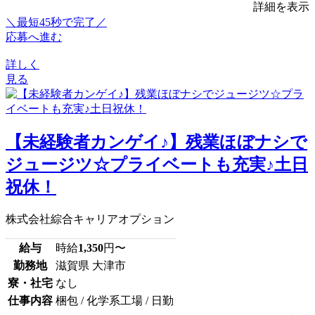
詳細を表示
＼最短45秒で完了／
応募へ進む
詳しく
見る
【未経験者カンゲイ♪】残業ほぼナシで
ジュージツ☆プライベートも充実♪土日
祝休！
株式会社綜合キャリアオプション
給与
時給
1,350
円〜
勤務地
滋賀県 大津市
寮・社宅
なし
仕事内容
梱包 / 化学系工場 / 日勤