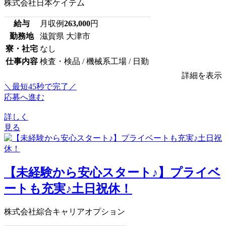
株式会社日本ケイテム
給与
月収例
263,000
円
勤務地
滋賀県 大津市
寮・社宅
なし
仕事内容
検査・検品 / 機械系工場 / 日勤
詳細を表示
＼最短45秒で完了／
応募へ進む
詳しく
見る
【未経験から安心スタート♪】プライベ
ートも充実♪土日祝休！
株式会社綜合キャリアオプション