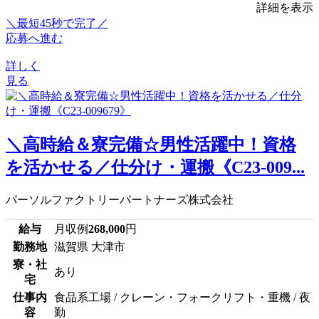
詳細を表示
＼最短45秒で完了／
応募へ進む
詳しく
見る
＼高時給＆寮完備☆男性活躍中！資格
を活かせる／仕分け・運搬《C23-009...
パーソルファクトリーパートナーズ株式会社
給与
月収例
268,000
円
勤務地
滋賀県 大津市
寮・社
あり
宅
仕事内
食品系工場 / クレーン・フォークリフト・重機 / 夜
容
勤