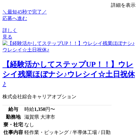
詳細を表示
＼最短45秒で完了／
応募へ進む
詳しく
見る
【経験活かしてステップUP！！】ウレ
シイ残業ほぼナシ♪ウレシイ☆土日祝休
♪
株式会社綜合キャリアオプション
給与
時給
1,350
円〜
勤務地
滋賀県 大津市
寮・社宅
なし
仕事内容
軽作業・ピッキング / 半導体工場 / 日勤