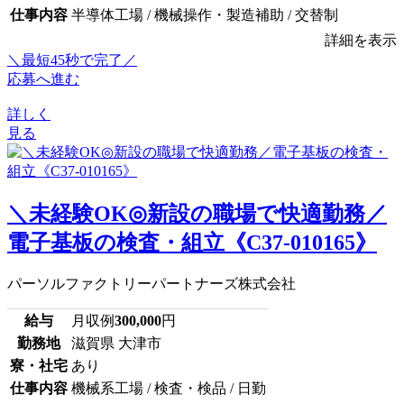
仕事内容
半導体工場 / 機械操作・製造補助 / 交替制
詳細を表示
＼最短45秒で完了／
応募へ進む
詳しく
見る
＼未経験OK◎新設の職場で快適勤務／
電子基板の検査・組立《C37-010165》
パーソルファクトリーパートナーズ株式会社
給与
月収例
300,000
円
勤務地
滋賀県 大津市
寮・社宅
あり
仕事内容
機械系工場 / 検査・検品 / 日勤