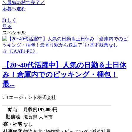
＼最短45秒で完了／
応募へ進む
詳しく
見る
スペシャル
【20~40代活躍中】人気の日勤＆土日休
み！倉庫内でのピッキング・梱包！
最...
UTエージェント株式会社
給与
月収例
197,000
円
勤務地
滋賀県 大津市
寮・社宅
なし
仕事内容
物流倉庫 / 軽作業・ピッキング / 派遣社員