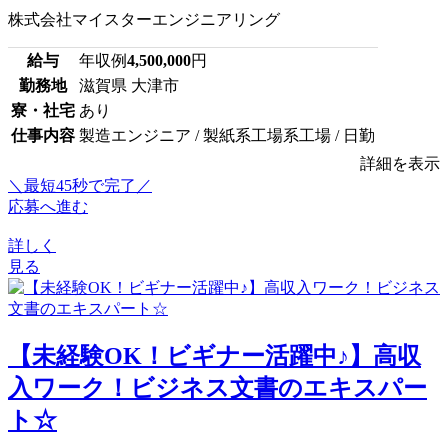
株式会社マイスターエンジニアリング
給与
年収例
4,500,000
円
勤務地
滋賀県 大津市
寮・社宅
あり
仕事内容
製造エンジニア / 製紙系工場系工場 / 日勤
詳細を表示
＼最短45秒で完了／
応募へ進む
詳しく
見る
【未経験OK！ビギナー活躍中♪】高収
入ワーク！ビジネス文書のエキスパー
ト☆