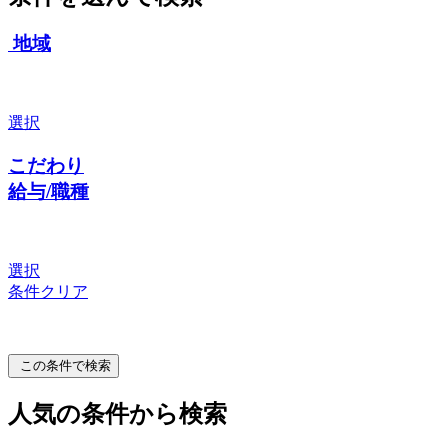
地域
選択
こだわり
給与/職種
選択
条件クリア
この条件で検索
人気の条件から検索