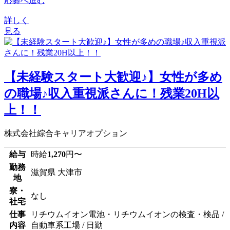
応募へ進む
詳しく
見る
【未経験スタート大歓迎♪】女性が多め
の職場♪収入重視派さんに！残業20H以
上！！
株式会社綜合キャリアオプション
給与
時給
1,270
円〜
勤務
滋賀県 大津市
地
寮・
なし
社宅
仕事
リチウムイオン電池・リチウムイオンの検査・検品 /
内容
自動車系工場 / 日勤