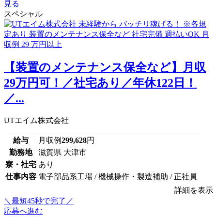
見る
スペシャル
【装置のメンテナンス保全など】月収
29万円可！／社宅あり／年休122日！
／...
UTエイム株式会社
給与
月収例
299,628
円
勤務地
滋賀県 大津市
寮・社宅
あり
仕事内容
電子部品系工場 / 機械操作・製造補助 / 正社員
詳細を表示
＼最短45秒で完了／
応募へ進む