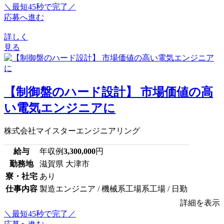
＼最短45秒で完了／
応募へ進む
詳しく
見る
【制御盤のハード設計】 市場価値の高
い電気エンジニアに
株式会社マイスターエンジニアリング
給与
年収例
3,300,000
円
勤務地
滋賀県 大津市
寮・社宅
あり
仕事内容
製造エンジニア / 機械系工場系工場 / 日勤
詳細を表示
＼最短45秒で完了／