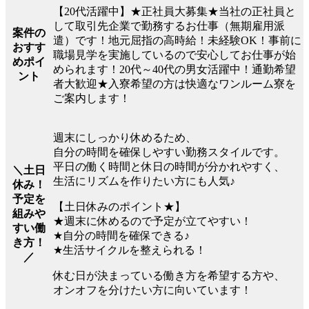
【20代活躍中】★正社員大募集★当社の正社員と
して取引先企業で勤務するお仕事（無期雇用派
案件の
遣）です！地元屈指の高時給！未経験OK！事前に
おすす
職場見学を実施しているので安心してお仕事が始
めポイ
められます！20代～40代の男女活躍中！通勤希望
ント
者大歓迎★入寮希望の方は快適なワンルーム寮を
ご案内します！
週末にしっかり休めるため、
自分の時間を確保しやすい勤務スタイルです。
平日の働く時間と休日の時間が分かれやすく、
＼土日
生活にリズムを作りたい方にも人気♪
休み！
予定を
【土日休みのポイント★】
組みや
★週末に休めるので予定が立てやすい！
すい働
★自分の時間を確保できる♪
き方！
★生活サイクルを整えられる！
／
休む日が決まっている働き方を希望する方や、
オンオフを分けたい方に向いています！