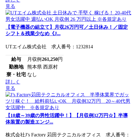
見る
【電子機器の組立て】月収26万円可／土日休み！／固定
シフト＆残業少なめ《J...
UTエイム株式会社 求人番号：1232814
給与
月収例
261,250
円
勤務地
熊本県 西原村
寮・社宅
なし
詳しく
見る
【18歳～39歳の男性活躍中！】【月収例32万円☆】半導
体装置の製造エンジ...
株式会社J’s Factory 苅田テクニカルオフィス 求人番号：