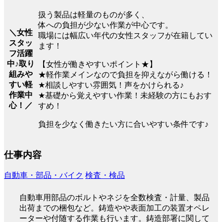
扱う製品は軽量のものが多く、
体への負担が少ない作業が中心です。
＼女性
職場には幅広い年代の女性スタッフが在籍してい
スタッ
ます！
フ活躍
中♪取り
【女性が働きやすいポイント★】
組みや
★軽作業メインなので負担を抑えながら働ける！
すい軽
★相談しやすい雰囲気！声をかけられる♪
作業中
★基礎から覚えやすい作業！未経験の方にもおす
心！／
すめ！
負担を少なく働きたい方に合いやすい条件です♪
仕事内容
自動車・部品・バイク
検査・検品
自動車用部品のボルトやネジを全数検査・計量、製品
出荷までの梱包など。鋳造やや表面加工の装置オペレ
ーターや付随する作業も行います。鋳造部署に関して