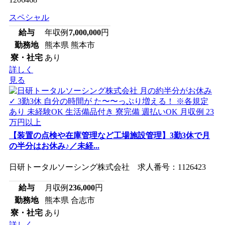
スペシャル
給与
年収例
7,000,000
円
勤務地
熊本県 熊本市
寮・社宅
あり
詳しく
見る
【装置の点検や在庫管理など工場施設管理】3勤3休で月
の半分はお休み♪／未経...
日研トータルソーシング株式会社 求人番号：1126423
給与
月収例
236,000
円
勤務地
熊本県 合志市
寮・社宅
あり
詳しく