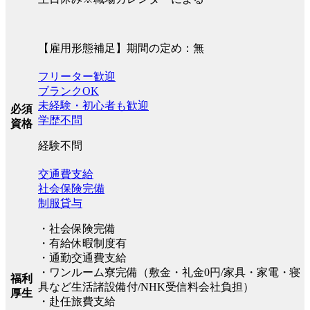
【雇用形態補足】期間の定め：無
フリーター歓迎
ブランクOK
未経験・初心者も歓迎
必須
学歴不問
資格
経験不問
交通費支給
社会保険完備
制服貸与
・社会保険完備
・有給休暇制度有
・通勤交通費支給
・ワンルーム寮完備（敷金・礼金0円/家具・家電・寝
福利
具など生活諸設備付/NHK受信料会社負担）
厚生
・赴任旅費支給