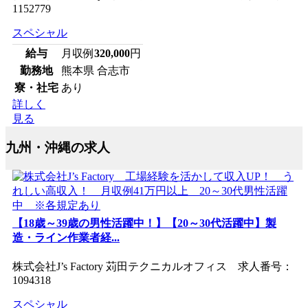
1152779
スペシャル
給与
月収例
320,000
円
勤務地
熊本県 合志市
寮・社宅
あり
詳しく
見る
九州・沖縄の求人
【18歳～39歳の男性活躍中！】【20～30代活躍中】製
造・ライン作業者経...
株式会社J’s Factory 苅田テクニカルオフィス 求人番号：
1094318
スペシャル