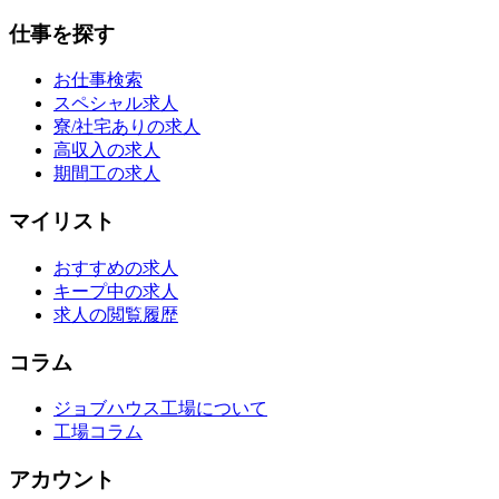
仕事を探す
お仕事検索
スペシャル求人
寮/社宅ありの求人
高収入の求人
期間工の求人
マイリスト
おすすめの求人
キープ中の求人
求人の閲覧履歴
コラム
ジョブハウス工場について
工場コラム
アカウント