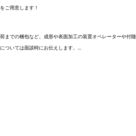
をご用意します！
荷までの梱包など。成形や表面加工の装置オペレーターや付随
ついては面談時にお伝えします。...