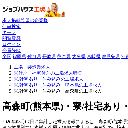
求人掲載希望の企業様
仕事検索
キープ
閲覧履歴
ログイン
会員登録
全国
福岡県
佐賀県
長崎県
熊本県
大分県
宮崎県
鹿児島県
沖
工場・製造業求人
寮付き・社宅付きの工場求人特集
寮/社宅あり・住み込みの工場求人
寮/社宅あり・住み込み・熊本県の工場求人
寮/社宅あり・住み込み・高森町の工場求人
高森町(熊本県)・寮/社宅あり
2026年08月07日に集計した求人情報によると、高森町(熊本県
また業界別では機械・金属・鉄鋼の求人が、職種別では検査