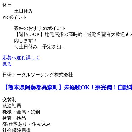
休日
土日休み
PRポイント
案件のおすすめポイント
【週払いOK】地元屈指の高時給！通勤希望者大歓迎★
内します！
＼土日休み！予定を組...
応募へ進む
詳しく
見る
日研トータルソーシング株式会社
【熊本県阿蘇郡高森町】未経験OK！寮完備！自動車部
交替制
派遣社員
機械・金属・鉄鋼
検査・検品
寮/社宅あり・住み込み
社会保険完備