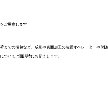
をご用意します！
荷までの梱包など。成形や表面加工の装置オペレーターや付随
ついては面談時にお伝えします。...