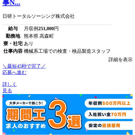
事N...
日研トータルソーシング株式会社
給与
月収例
251,000
円
勤務地
熊本県 高森町
寮・社宅
あり
仕事内容
機械系工場での検査・検品製造スタッフ
詳細を表示
＼最短45秒で完了／
応募へ進む
詳しく
見る