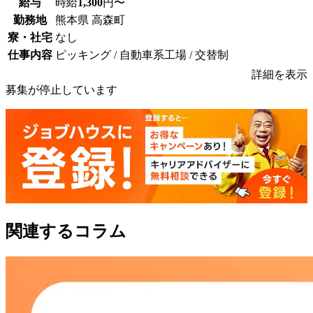
給与
時給
1,300
円〜
勤務地
熊本県 高森町
寮・社宅
なし
仕事内容
ピッキング / 自動車系工場 / 交替制
詳細を表示
募集が停止しています
関連するコラム