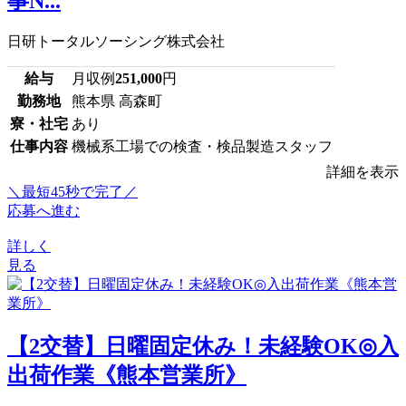
事N...
日研トータルソーシング株式会社
給与
月収例
251,000
円
勤務地
熊本県 高森町
寮・社宅
あり
仕事内容
機械系工場での検査・検品製造スタッフ
詳細を表示
＼最短45秒で完了／
応募へ進む
詳しく
見る
【2交替】日曜固定休み！未経験OK◎入
出荷作業《熊本営業所》