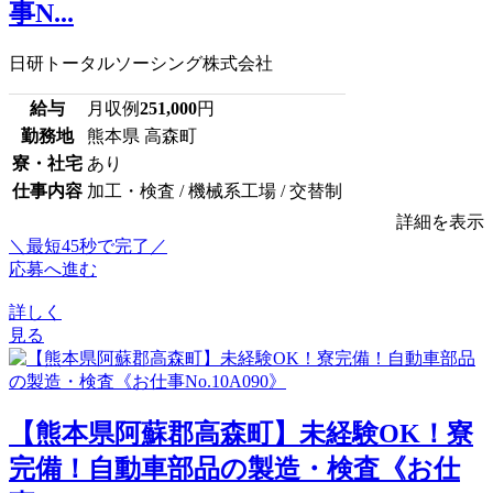
事N...
日研トータルソーシング株式会社
給与
月収例
251,000
円
勤務地
熊本県 高森町
寮・社宅
あり
仕事内容
加工・検査 / 機械系工場 / 交替制
詳細を表示
＼最短45秒で完了／
応募へ進む
詳しく
見る
【熊本県阿蘇郡高森町】未経験OK！寮
完備！自動車部品の製造・検査《お仕