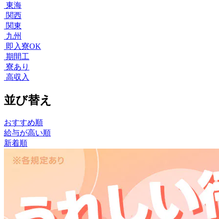
東海
関西
関東
九州
即入寮OK
期間工
寮あり
高収入
並び替え
おすすめ順
給与が高い順
新着順