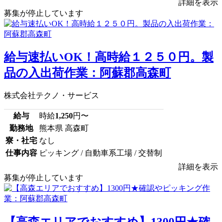
詳細を表示
募集が停止しています
給与速払いOK！高時給１２５０円。製
品の入出荷作業：阿蘇郡高森町
株式会社テクノ・サービス
給与
時給
1,250
円〜
勤務地
熊本県 高森町
寮・社宅
なし
仕事内容
ピッキング / 自動車系工場 / 交替制
詳細を表示
募集が停止しています