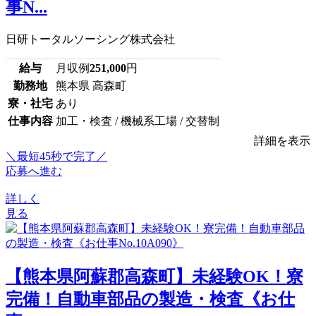
事N...
日研トータルソーシング株式会社
給与
月収例
251,000
円
勤務地
熊本県 高森町
寮・社宅
あり
仕事内容
加工・検査 / 機械系工場 / 交替制
詳細を表示
＼最短45秒で完了／
応募へ進む
詳しく
見る
【熊本県阿蘇郡高森町】未経験OK！寮
完備！自動車部品の製造・検査《お仕