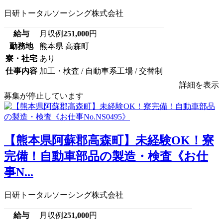
日研トータルソーシング株式会社
給与
月収例
251,000
円
勤務地
熊本県 高森町
寮・社宅
あり
仕事内容
加工・検査 / 自動車系工場 / 交替制
詳細を表示
募集が停止しています
【熊本県阿蘇郡高森町】未経験OK！寮
完備！自動車部品の製造・検査《お仕
事N...
日研トータルソーシング株式会社
給与
月収例
251,000
円