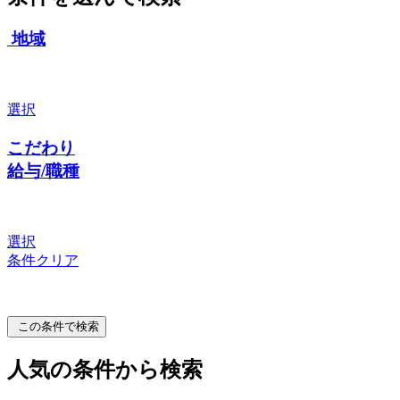
地域
選択
こだわり
給与/職種
選択
条件クリア
この条件で検索
人気の条件から検索