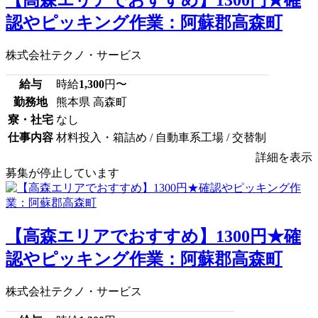
【高森エリアでおすすめ】1300円★確
認やピッキング作業：阿蘇郡高森町
株式会社テクノ・サービス
給与
時給
1,300
円〜
勤務地
熊本県 高森町
寮・社宅
なし
仕事内容
材料投入・箱詰め / 自動車系工場 / 交替制
詳細を表示
募集が停止しています
【高森エリアでおすすめ】1300円★確
認やピッキング作業：阿蘇郡高森町
株式会社テクノ・サービス