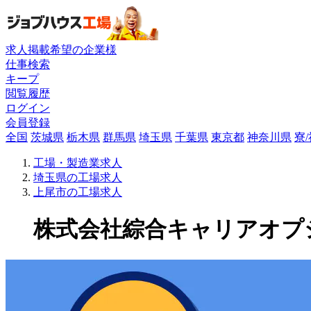
求人掲載希望の企業様
仕事検索
キープ
閲覧履歴
ログイン
会員登録
全国
茨城県
栃木県
群馬県
埼玉県
千葉県
東京都
神奈川県
寮
工場・製造業求人
埼玉県の工場求人
上尾市の工場求人
株式会社綜合キャリアオプショ