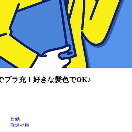
でプラ充！好きな髪色でOK♪
日勤
派遣社員