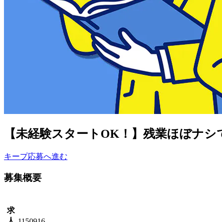
【未経験スタートOK！】残業ほぼナシ
キープ
応募へ進む
募集概要
求
人
1150916