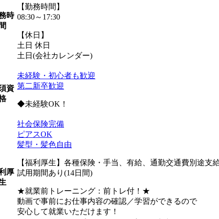
【勤務時間】
務時
08:30～17:30
間
【休日】
土日 休日
土日(会社カレンダー)
未経験・初心者も歓迎
第二新卒歓迎
須資
格
◆未経験OK！
社会保険完備
ピアスOK
髪型・髪色自由
【福利厚生】各種保険・手当、有給、通勤交通費別途支給 
利厚
試用期間あり(14日間)
生
★就業前トレーニング：前トレ付！★
動画で事前にお仕事内容の確認／学習ができるので
安心して就業いただけます！