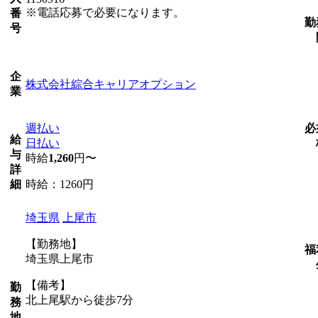
※電話応募で必要になります。
番
勤
号
企
株式会社綜合キャリアオプション
業
週払い
必
給
日払い
与
時給
1,260
円〜
詳
時給：1260円
細
埼玉県
上尾市
【勤務地】
福
埼玉県上尾市
【備考】
勤
北上尾駅から徒歩7分
務
地