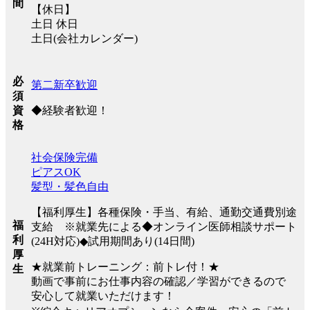
間
【休日】
土日 休日
土日(会社カレンダー)
必
第二新卒歓迎
須
◆経験者歓迎！
資
格
社会保険完備
ピアスOK
髪型・髪色自由
【福利厚生】各種保険・手当、有給、通勤交通費別途
福
支給 ※就業先による◆オンライン医師相談サポート
利
(24H対応)◆試用期間あり(14日間)
厚
★就業前トレーニング：前トレ付！★
生
動画で事前にお仕事内容の確認／学習ができるので
安心して就業いただけます！