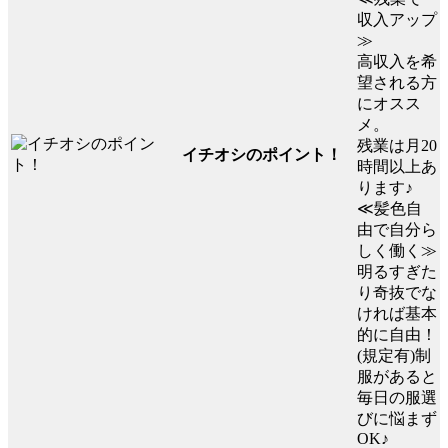
収入アップ
≫
高収入を希
望される方
にオスス
メ。
残業は月20
イチオシのポイント！
時間以上あ
ります♪
≪髪色自
由で自分ら
しく働く≫
明るすぎた
り奇抜でな
ければ基本
的に自由！
(規定有)制
服があると
毎日の服選
びに悩まず
OK♪