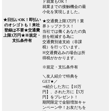
ド就業もOK！
就業までの接触機会の最
小化を実現しました。
★日払いOK！即払い
★交通費上限3万円！業
のオシゴトも！来社
界トップクラス！
登録は不要★交通費
当社では働くあなたの負
上限3万円★※規定・
担を軽減する為に
支払条件有
交通費別途支給（非課
税）を行っています。
※交通費込みの場合は所
得税がかかります。
※規定・支払条件有
＼友人紹介で特典を
GET★／
⇒紹介した方に【10万
円】、された方に【5万
円】をプレゼント！
期間限定で金額増加キャ
ンペーン中！お友だちを