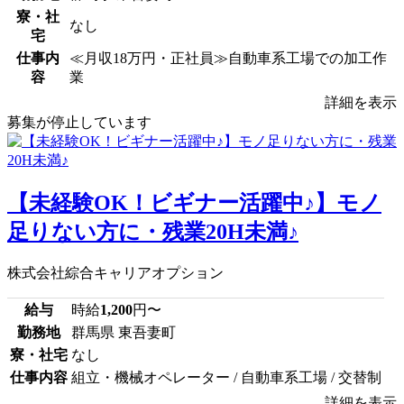
寮・社
なし
宅
仕事内
≪月収18万円・正社員≫自動車系工場での加工作
容
業
詳細を表示
募集が停止しています
【未経験OK！ビギナー活躍中♪】モノ
足りない方に・残業20H未満♪
株式会社綜合キャリアオプション
給与
時給
1,200
円〜
勤務地
群馬県 東吾妻町
寮・社宅
なし
仕事内容
組立・機械オペレーター / 自動車系工場 / 交替制
詳細を表示