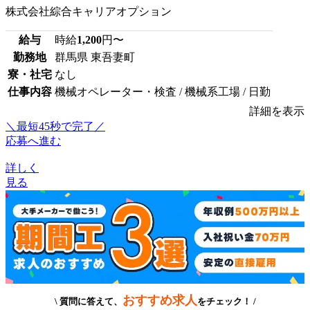
株式会社綜合キャリアオプション
給与
時給
1,200
円〜
勤務地
群馬県 東吾妻町
寮・社宅
なし
仕事内容
機械オペレーター・検査 / 機械系工場 / 日勤
詳細を表示
＼最短45秒で完了／
応募へ進む
詳しく
見る
おすすめ求人
\ 質問に答えて、
をチェック！ /