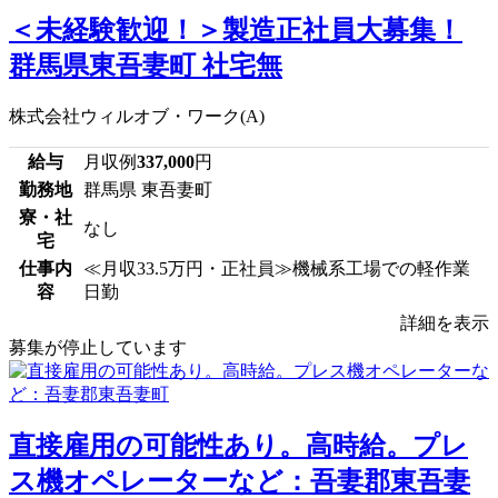
＜未経験歓迎！＞製造正社員大募集！
群馬県東吾妻町 社宅無
株式会社ウィルオブ・ワーク(A)
給与
月収例
337,000
円
勤務地
群馬県 東吾妻町
寮・社
なし
宅
仕事内
≪月収33.5万円・正社員≫機械系工場での軽作業
容
日勤
詳細を表示
募集が停止しています
直接雇用の可能性あり。高時給。プレ
ス機オペレーターなど：吾妻郡東吾妻