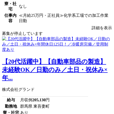
寮・社
なし
宅
仕事内
≪月給25万円・正社員≫化学系工場での加工作業
容
日勤
詳細を表示
募集が停止しています
【20代活躍中】【自動車部品の製造】
未経験OK／日勤のみ／土日・祝休み×
年...
株式会社グランド
給与
月収例
205,130
円
勤務地
群馬県 東吾妻町
寮・社宅
あり