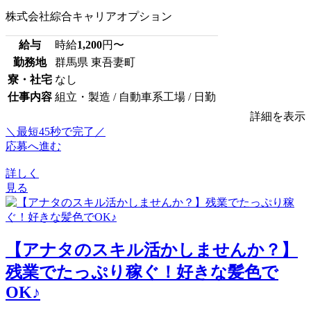
株式会社綜合キャリアオプション
給与
時給
1,200
円〜
勤務地
群馬県 東吾妻町
寮・社宅
なし
仕事内容
組立・製造 / 自動車系工場 / 日勤
詳細を表示
＼最短45秒で完了／
応募へ進む
詳しく
見る
【アナタのスキル活かしませんか？】
残業でたっぷり稼ぐ！好きな髪色で
OK♪