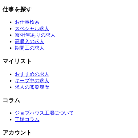
仕事を探す
お仕事検索
スペシャル求人
寮/社宅ありの求人
高収入の求人
期間工の求人
マイリスト
おすすめの求人
キープ中の求人
求人の閲覧履歴
コラム
ジョブハウス工場について
工場コラム
アカウント