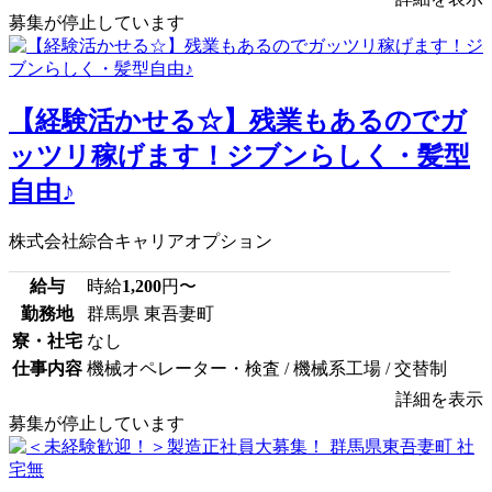
募集が停止しています
【経験活かせる☆】残業もあるのでガ
ッツリ稼げます！ジブンらしく・髪型
自由♪
株式会社綜合キャリアオプション
給与
時給
1,200
円〜
勤務地
群馬県 東吾妻町
寮・社宅
なし
仕事内容
機械オペレーター・検査 / 機械系工場 / 交替制
詳細を表示
募集が停止しています