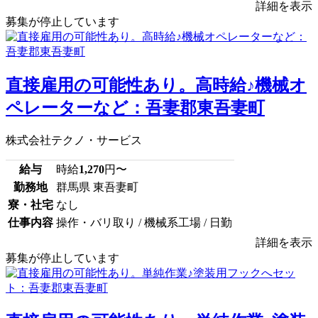
詳細を表示
募集が停止しています
直接雇用の可能性あり。高時給♪機械オ
ペレーターなど：吾妻郡東吾妻町
株式会社テクノ・サービス
給与
時給
1,270
円〜
勤務地
群馬県 東吾妻町
寮・社宅
なし
仕事内容
操作・バリ取り / 機械系工場 / 日勤
詳細を表示
募集が停止しています