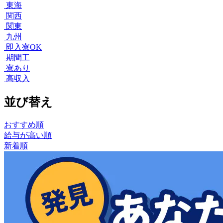
東海
関西
関東
九州
即入寮OK
期間工
寮あり
高収入
並び替え
おすすめ順
給与が高い順
新着順