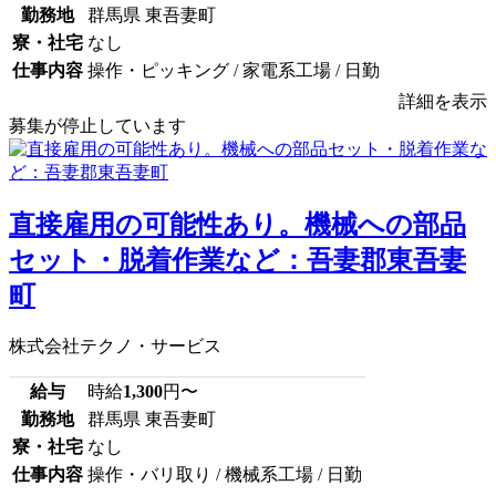
勤務地
群馬県 東吾妻町
寮・社宅
なし
仕事内容
操作・ピッキング / 家電系工場 / 日勤
詳細を表示
募集が停止しています
直接雇用の可能性あり。機械への部品
セット・脱着作業など：吾妻郡東吾妻
町
株式会社テクノ・サービス
給与
時給
1,300
円〜
勤務地
群馬県 東吾妻町
寮・社宅
なし
仕事内容
操作・バリ取り / 機械系工場 / 日勤