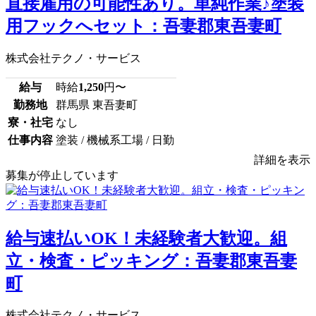
直接雇用の可能性あり。単純作業♪塗装
用フックへセット：吾妻郡東吾妻町
株式会社テクノ・サービス
給与
時給
1,250
円〜
勤務地
群馬県 東吾妻町
寮・社宅
なし
仕事内容
塗装 / 機械系工場 / 日勤
詳細を表示
募集が停止しています
給与速払いOK！未経験者大歓迎。組
立・検査・ピッキング：吾妻郡東吾妻
町
株式会社テクノ・サービス