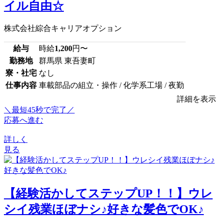
イル自由☆
株式会社綜合キャリアオプション
給与
時給
1,200
円〜
勤務地
群馬県 東吾妻町
寮・社宅
なし
仕事内容
車載部品の組立・操作 / 化学系工場 / 夜勤
詳細を表示
＼最短45秒で完了／
応募へ進む
詳しく
見る
【経験活かしてステップUP！！】ウレ
シイ残業ほぼナシ♪好きな髪色でOK♪