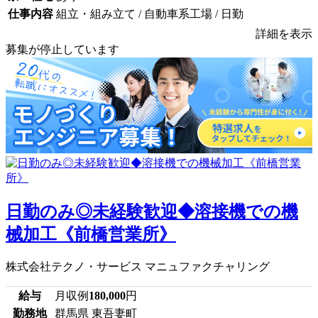
仕事内容
組立・組み立て / 自動車系工場 / 日勤
詳細を表示
募集が停止しています
日勤のみ◎未経験歓迎◆溶接機での機
械加工《前橋営業所》
株式会社テクノ・サービス マニュファクチャリング
給与
月収例
180,000
円
勤務地
群馬県 東吾妻町