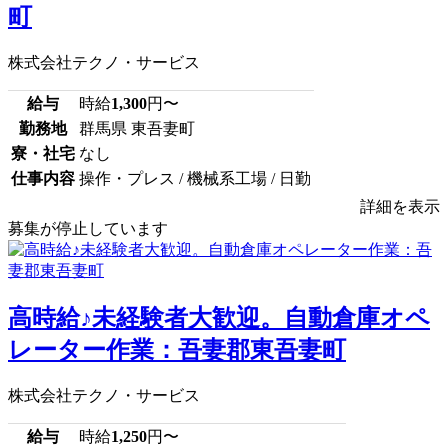
町
株式会社テクノ・サービス
給与
時給
1,300
円〜
勤務地
群馬県 東吾妻町
寮・社宅
なし
仕事内容
操作・プレス / 機械系工場 / 日勤
詳細を表示
募集が停止しています
高時給♪未経験者大歓迎。自動倉庫オペ
レーター作業：吾妻郡東吾妻町
株式会社テクノ・サービス
給与
時給
1,250
円〜