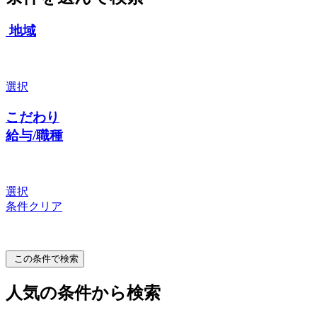
地域
選択
こだわり
給与/職種
選択
条件クリア
この条件で検索
人気の条件から検索