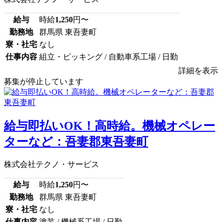
給与
時給
1,250
円〜
勤務地
群馬県 東吾妻町
寮・社宅
なし
仕事内容
組立・ピッキング / 自動車系工場 / 日勤
詳細を表示
募集が停止しています
給与即払いOK！高時給。機械オペレー
ターなど：吾妻郡東吾妻町
株式会社テクノ・サービス
給与
時給
1,250
円〜
勤務地
群馬県 東吾妻町
寮・社宅
なし
仕事内容
塗装 / 機械系工場 / 日勤