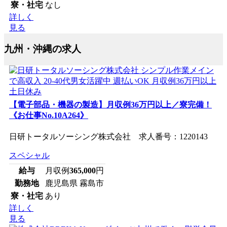
寮・社宅
なし
詳しく
見る
九州・沖縄の求人
【電子部品・機器の製造】月収例36万円以上／寮完備！
《お仕事No.10A264》
日研トータルソーシング株式会社 求人番号：1220143
スペシャル
給与
月収例
365,000
円
勤務地
鹿児島県 霧島市
寮・社宅
あり
詳しく
見る