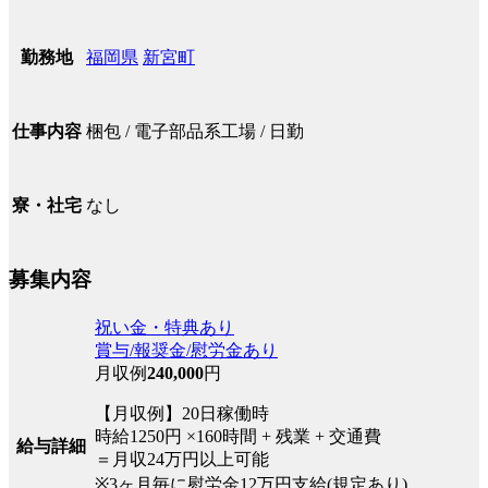
福岡県
新宮町
勤務地
梱包 / 電子部品系工場 / 日勤
仕事内容
なし
寮・社宅
募集内容
祝い金・特典あり
賞与/報奨金/慰労金あり
月収例
240,000
円
【月収例】20日稼働時
時給1250円 ×160時間 + 残業 + 交通費
給与詳細
＝月収24万円以上可能
※3ヶ月毎に慰労金12万円支給(規定あり)