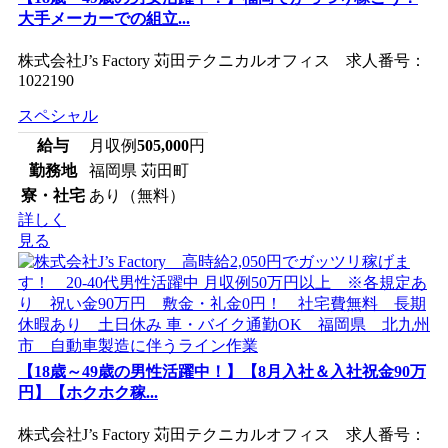
大手メーカーでの組立...
株式会社J’s Factory 苅田テクニカルオフィス 求人番号：
1022190
スペシャル
給与
月収例
505,000
円
勤務地
福岡県 苅田町
寮・社宅
あり（無料）
詳しく
見る
【18歳～49歳の男性活躍中！】【8月入社＆入社祝金90万
円】【ホクホク稼...
株式会社J’s Factory 苅田テクニカルオフィス 求人番号：