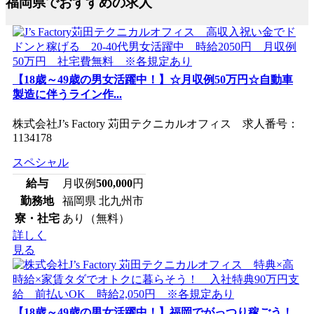
福岡県でおすすめの求人
【18歳～49歳の男女活躍中！】☆月収例50万円☆自動車
製造に伴うライン作...
株式会社J’s Factory 苅田テクニカルオフィス 求人番号：
1134178
スペシャル
給与
月収例
500,000
円
勤務地
福岡県 北九州市
寮・社宅
あり（無料）
詳しく
見る
【18歳～49歳の男女活躍中！】福岡でがっつり稼ごう！