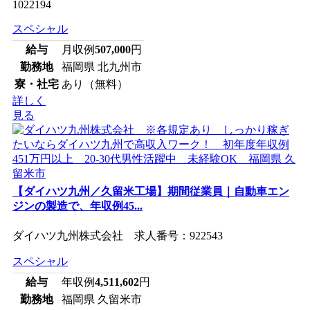
1022194
スペシャル
給与
月収例
507,000
円
勤務地
福岡県 北九州市
寮・社宅
あり（無料）
詳しく
見る
【ダイハツ九州／久留米工場】期間従業員｜自動車エン
ジンの製造で、年収例45...
ダイハツ九州株式会社 求人番号：922543
スペシャル
給与
年収例
4,511,602
円
勤務地
福岡県 久留米市