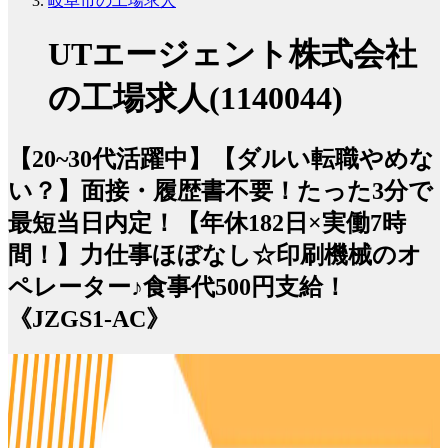
岐阜市の工場求人
UTエージェント株式会社
の工場求人(1140044)
【20~30代活躍中】【ダルい転職やめな
い？】面接・履歴書不要！たった3分で
最短当日内定！【年休182日×実働7時
間！】力仕事ほぼなし☆印刷機械のオ
ペレーター♪食事代500円支給！
《JZGS1-AC》