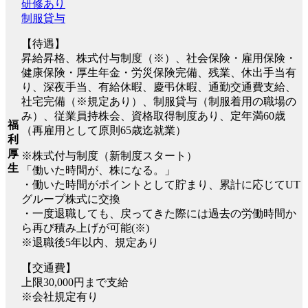
研修あり
制服貸与
【待遇】
昇給昇格、株式付与制度（※）、社会保険・雇用保険・
健康保険・厚生年金・労災保険完備、残業、休出手当有
り、深夜手当、有給休暇、慶弔休暇、通勤交通費支給、
社宅完備（※規定あり）、制服貸与（制服着用の職場の
み）、従業員持株会、資格取得制度あり、定年満60歳
福
（再雇用として原則65歳迄就業）
利
厚
※株式付与制度（新制度スタート）
生
「働いた時間が、株になる。」
・働いた時間がポイントとして貯まり、累計に応じてUT
グループ株式に交換
・一度退職しても、戻ってきた際には過去の労働時間か
ら再び積み上げが可能(※)
※退職後5年以内、規定あり
【交通費】
上限30,000円まで支給
※会社規定有り