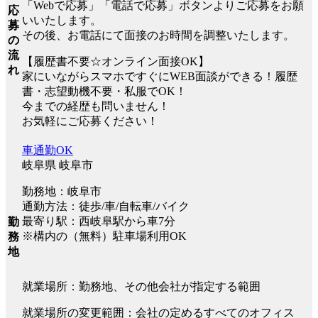
「Webで応募」「電話で応募」ボタンよりご応募をお願
応
いいたします。
募
その後、お電話にて面接のお時間を調整いたします。
の
流
【履歴書不要☆オンライン面接OK】
れ
家にいながらスマホですぐにWEB面談ができる！履歴
書・志望動機不要・私服でOK！
今までの経歴も問いません！
お気軽にご応募ください！
車通勤OK
岐阜県 岐阜市
勤務地：岐阜市
通勤方法：徒歩/車/自転車/バイク
最寄り駅：西岐阜駅から車7分
勤
※構内の（無料）駐車場利用OK
務
地
就業場所：勤務地、その他会社が指定する範囲
就業場所の変更範囲：会社の定めるすべてのオフィス