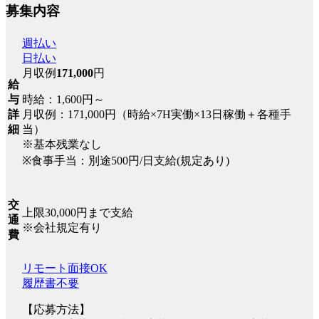
募集内容
週払い
日払い
月収例
171,000
円
給
時給：1,600円～
与
月収例：171,000円（時給×7H実働×13日稼働＋各種手
詳
当）
細
※基本残業なし
※食事手当：別途500円/日支給(規定あり)
交
上限30,000円まで支給
通
※会社規定有り
費
リモート面接OK
履歴書不要
【応募方法】