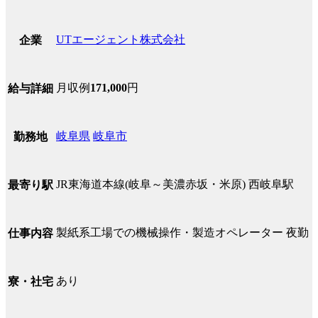
UTエージェント株式会社
企業
月収例
171,000
円
給与詳細
岐阜県
岐阜市
勤務地
JR東海道本線(岐阜～美濃赤坂・米原) 西岐阜駅
最寄り駅
製紙系工場での機械操作・製造オペレーター 夜勤
仕事内容
あり
寮・社宅