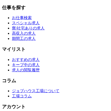
仕事を探す
お仕事検索
スペシャル求人
寮/社宅ありの求人
高収入の求人
期間工の求人
マイリスト
おすすめの求人
キープ中の求人
求人の閲覧履歴
コラム
ジョブハウス工場について
工場コラム
アカウント