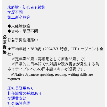
未経験・初心者も歓迎
学歴不問
第二新卒歓迎
◆未経験歓迎
◆資格・学歴不問
必
◎若手男性活躍中！
須
資
★平均年齢：38.3歳（2024/3/31時点、UTエージェント全
格
社）
※定年満60歳（再雇用として原則65歳まで）
※日常的に日本語での対話や読み書きが発生する為、
ネイティブレベルの日本語スキルが必要です。
※Native Japanese speaking, reading, writing skills are
required.
正社員登用あり
赴任旅費の補助あり
交通費支給
社会保険完備