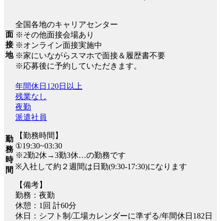
全国各地のキャリアセンター
面
※その他面接会場あり
接
※オンライン面接実施中
地
※家にいながらスマホで面接＆履歴書不要
※応募後に予約していただきます。
年間休日120日以上
残業なし
夜勤
派遣社員
【勤務時間】
勤
①19:30~03:30
務
※2勤2休→3勤3休…の勤務です
時
※入社して約２週間は日勤(9:30-17:30)になります
間
【備考】
勤務：夜勤
休憩：1回 計60分
休日：シフト制/工場カレンダーに準ずる/年間休日182日