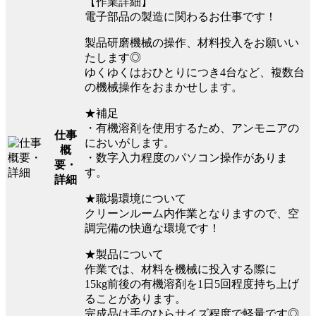
【作業詳細】
電子部品の製造に関わるお仕事です！
製品研磨機械の操作、材料投入をお願いい
たします◎
ゆくゆくはおひとりにつき4台など、複数台
の機械操作をおまかせします。
★補足
・有機溶剤を使用するため、アンモニアの
仕事
においがします。
概
・数字入力程度のパソコン操作がありま
要・
す。
詳細
★職場環境について
クリーンルーム内作業となりますので、空
調完備の快適な環境です！
★製品について
作業では、材料を機械に投入する際に
15kg前後の有機溶剤を1日5回程度持ち上げ
ることがあります。
完成品は手のひらサイズ程度で軽量です◎