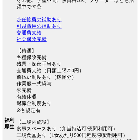
その他、学歴不問、無資格OK、フリーターなども活
躍中です◎
赴任旅費の補助あり
引越費用の補助あり
交通費支給
社会保険完備
【待遇】
各種保険完備
残業・深夜手当あり
交通費支給（日額上限750円）
前払い制度あり（稼働分）
作業服一式貸与
寮完備
有給休暇
退職金制度あり
※各規定有
福利
【工場内施設】
厚生
食事スペースあり（弁当持込可/夜間利用可）
工場食堂あり（1食あたり500円程度/夜間利用可）