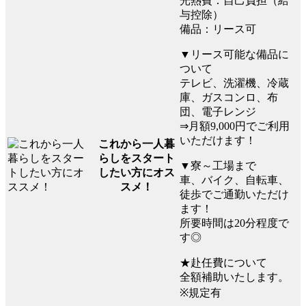
光熱費：自己負担（給
与控除）
備品：リース可
▼リース可能な備品に
ついて
テレビ、洗濯機、冷蔵
庫、ガスコンロ、布
団、電子レンジ
⇒月額9,000円でご利用
いただけます！
これから一人暮
らしをスタート
▼寮～工場まで
したい方にオス
車、バイク、自転車、
スメ！
徒歩でご通勤いただけ
ます！
所要時間は20分程度で
す◎
★赴任費について
全額補助いたします。
※規定有