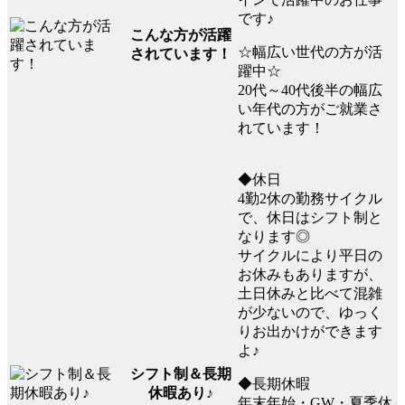
です♪
こんな方が活躍
☆幅広い世代の方が活
されています！
躍中☆
20代～40代後半の幅広
い年代の方がご就業さ
れています！
◆休日
4勤2休の勤務サイクル
で、休日はシフト制と
なります◎
サイクルにより平日の
お休みもありますが、
土日休みと比べて混雑
が少ないので、ゆっく
りお出かけができます
よ♪
シフト制＆長期
◆長期休暇
休暇あり♪
年末年始・GW・夏季休