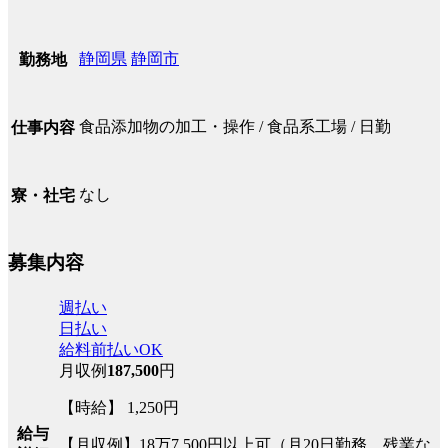
静岡県
静岡市
勤務地
食品添加物の加工・操作 / 食品系工場 / 日勤
仕事内容
なし
寮・社宅
募集内容
週払い
日払い
給料前払いOK
月収例
187,500
円
【時給】 1,250円
給与
【月収例】18万7,500円以上可（月20日勤務、残業な