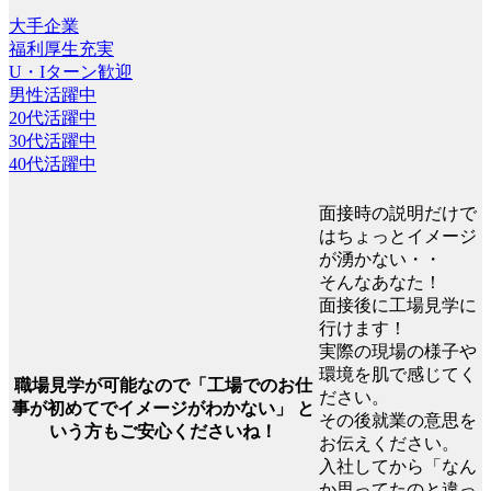
大手企業
福利厚生充実
U・Iターン歓迎
男性活躍中
20代活躍中
30代活躍中
40代活躍中
面接時の説明だけで
はちょっとイメージ
が湧かない・・
そんなあなた！
面接後に工場見学に
行けます！
実際の現場の様子や
環境を肌で感じてく
職場見学が可能なので「工場でのお仕
ださい。
事が初めてでイメージがわかない」 と
その後就業の意思を
いう方もご安心くださいね！
お伝えください。
入社してから「なん
か思ってたのと違っ