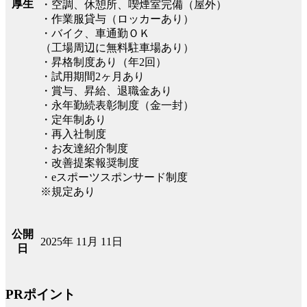
厚生
・空調、休憩所、喫煙室完備（屋外）
・作業服貸与（ロッカーあり）
・バイク、車通勤ＯＫ
（工場周辺に無料駐車場あり）
・昇格制度あり（年2回）
・試用期間2ヶ月あり
・賞与、昇給、退職金あり
・永年勤続表彰制度（金一封）
・定年制あり
・再入社制度
・お友達紹介制度
・改善提案報奨制度
・eスポーツスポンサード制度
※規定あり
公開
2025年 11月 11日
日
PRポイント