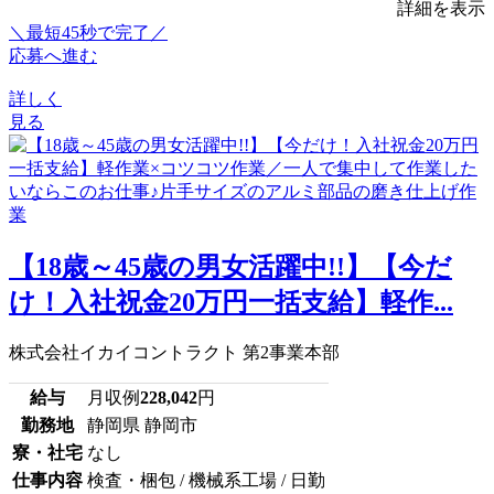
詳細を表示
＼最短45秒で完了／
応募へ進む
詳しく
見る
【18歳～45歳の男女活躍中!!】【今だ
け！入社祝金20万円一括支給】軽作...
株式会社イカイコントラクト 第2事業本部
給与
月収例
228,042
円
勤務地
静岡県 静岡市
寮・社宅
なし
仕事内容
検査・梱包 / 機械系工場 / 日勤