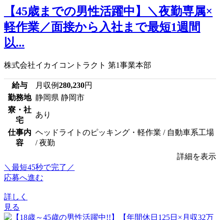
【45歳までの男性活躍中】＼夜勤専属×
軽作業／面接から入社まで最短1週間
以...
株式会社イカイコントラクト 第1事業本部
給与
月収例
280,230
円
勤務地
静岡県 静岡市
寮・社
あり
宅
仕事内
ヘッドライトのピッキング・軽作業 / 自動車系工場
容
/ 夜勤
詳細を表示
＼最短45秒で完了／
応募へ進む
詳しく
見る