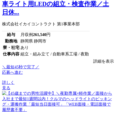
車ライト用LEDの組立・検査作業／土
日休...
株式会社イカイコントラクト 第1事業本部
給与
月収例
261,540
円
勤務地
静岡県 静岡市
寮・社宅
あり
仕事内容
組立・組み立て / 自動車系工場 / 夜勤
詳細を表示
＼最短45秒で完了／
応募へ進む
詳しく
見る