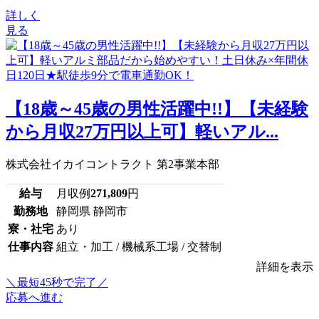
詳しく
見る
【18歳～45歳の男性活躍中!!】【未経験
から月収27万円以上可】軽いアル...
株式会社イカイコントラクト 第2事業本部
給与
月収例
271,809
円
勤務地
静岡県 静岡市
寮・社宅
あり
仕事内容
組立・加工 / 機械系工場 / 交替制
詳細を表示
＼最短45秒で完了／
応募へ進む