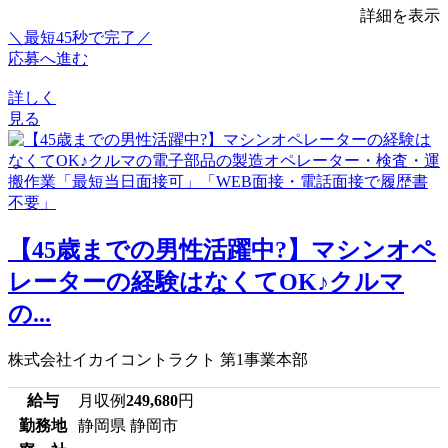
詳細を表示
＼最短45秒で完了／
応募へ進む
詳しく
見る
【45歳までの男性活躍中?】マシンオペ
レーターの経験はなくてOK♪クルマ
の...
株式会社イカイコントラクト 第1事業本部
給与
月収例
249,680
円
勤務地
静岡県 静岡市