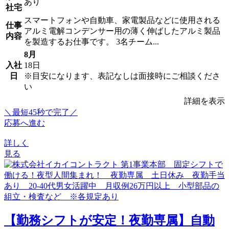
あり
社宅
スマートフォンや自動車、家電製品などに使用される
仕事
アルミ電解コンデンサー用の薄く伸ばしたアルミ製品
内容
を製造するお仕事です。 3名チーム...
8月
入社
18日
日
※目安になります、表記なしは面接時にご相談くださ
い
詳細を表示
＼最短45秒で完了／
応募へ進む
詳しく
見る
【勤務シフトが安定！夜勤専属】自動