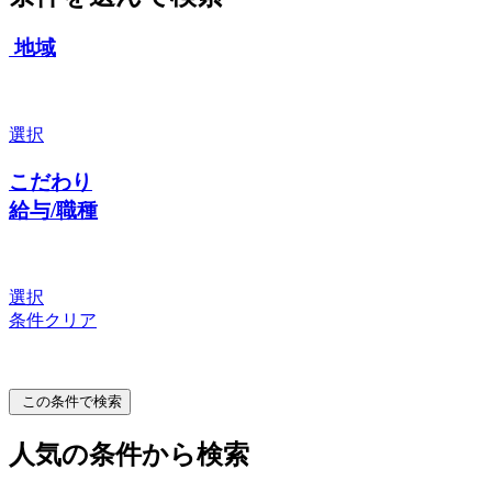
地域
選択
こだわり
給与/職種
選択
条件クリア
この条件で検索
人気の条件から検索