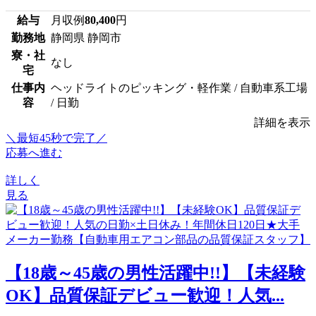
給与
月収例
80,400
円
勤務地
静岡県 静岡市
寮・社
なし
宅
仕事内
ヘッドライトのピッキング・軽作業 / 自動車系工場
容
/ 日勤
詳細を表示
＼最短45秒で完了／
応募へ進む
詳しく
見る
【18歳～45歳の男性活躍中!!】【未経験
OK】品質保証デビュー歓迎！人気...