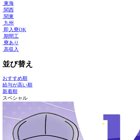
東海
関西
関東
九州
即入寮OK
期間工
寮あり
高収入
並び替え
おすすめ順
給与が高い順
新着順
スペシャル