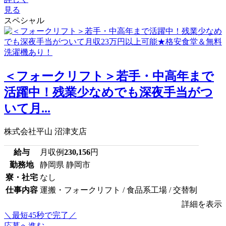
見る
スペシャル
＜フォークリフト＞若手・中高年まで
活躍中！残業少なめでも深夜手当がつ
いて月...
株式会社平山 沼津支店
給与
月収例
230,156
円
勤務地
静岡県 静岡市
寮・社宅
なし
仕事内容
運搬・フォークリフト / 食品系工場 / 交替制
詳細を表示
＼最短45秒で完了／
応募へ進む