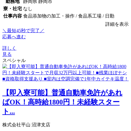
勤務地
静岡県 静岡市
寮・社宅
なし
仕事内容
食品添加物の加工・操作 / 食品系工場 / 日勤
詳細を表示
＼最短45秒で完了／
応募へ進む
詳しく
見る
スペシャル
【即入寮可能】普通自動車免許があれ
ばOK！高時給1800円！未経験スター
ト...
株式会社平山 沼津支店