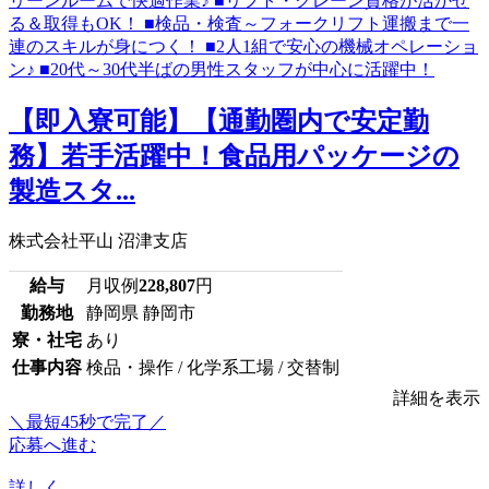
【即入寮可能】【通勤圏内で安定勤
務】若手活躍中！食品用パッケージの
製造スタ...
株式会社平山 沼津支店
給与
月収例
228,807
円
勤務地
静岡県 静岡市
寮・社宅
あり
仕事内容
検品・操作 / 化学系工場 / 交替制
詳細を表示
＼最短45秒で完了／
応募へ進む
詳しく