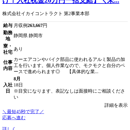
け！入社祝金20万円一括支給】＼未...
株式会社イカイコントラクト 第2事業本部
給与
月収例
263,667
円
勤務
静岡県 静岡市
地
寮・
あり
社宅
カーエアコンやバイク部品に使われるアルミ製品の加
仕事
工を行います。個人作業なので、モクモクと自分のペ
内容
ースで進められます◎ 【具体的な業...
8月
入社
18日
日
※目安になります、表記なしは面接時にご相談くださ
い
詳細を表示
＼最短45秒で完了／
応募へ進む
詳しく