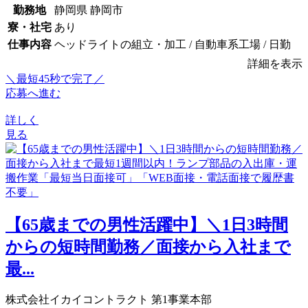
勤務地
静岡県 静岡市
寮・社宅
あり
仕事内容
ヘッドライトの組立・加工 / 自動車系工場 / 日勤
詳細を表示
＼最短45秒で完了／
応募へ進む
詳しく
見る
【65歳までの男性活躍中】＼1日3時間
からの短時間勤務／面接から入社まで
最...
株式会社イカイコントラクト 第1事業本部