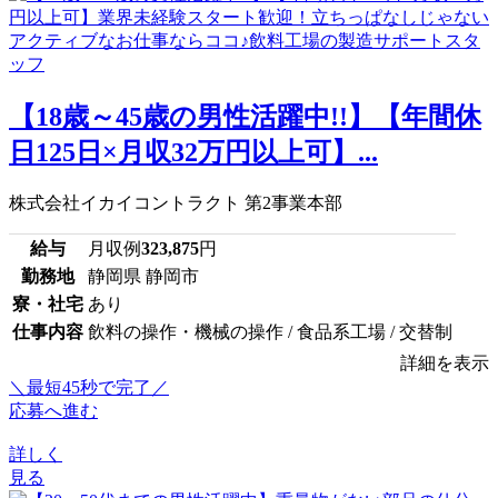
【18歳～45歳の男性活躍中!!】【年間休
日125日×月収32万円以上可】...
株式会社イカイコントラクト 第2事業本部
給与
月収例
323,875
円
勤務地
静岡県 静岡市
寮・社宅
あり
仕事内容
飲料の操作・機械の操作 / 食品系工場 / 交替制
詳細を表示
＼最短45秒で完了／
応募へ進む
詳しく
見る