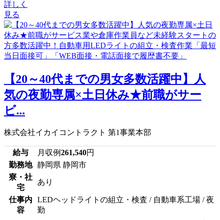
詳しく
見る
【20～40代までの男女多数活躍中】人
気の夜勤専属×土日休み★前職がサー
ビ...
株式会社イカイコントラクト 第1事業本部
給与
月収例
261,540
円
勤務地
静岡県 静岡市
寮・社
あり
宅
仕事内
LEDヘッドライトの組立・検査 / 自動車系工場 / 夜
容
勤