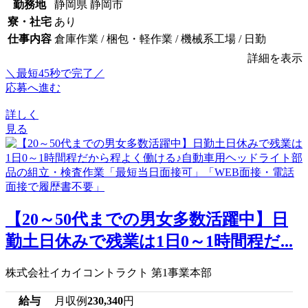
勤務地
静岡県 静岡市
寮・社宅
あり
仕事内容
倉庫作業 / 梱包・軽作業 / 機械系工場 / 日勤
詳細を表示
＼最短45秒で完了／
応募へ進む
詳しく
見る
【20～50代までの男女多数活躍中】日
勤土日休みで残業は1日0～1時間程だ...
株式会社イカイコントラクト 第1事業本部
給与
月収例
230,340
円