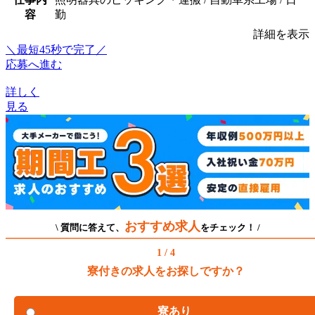
容
勤
詳細を表示
＼最短45秒で完了／
応募へ進む
詳しく
見る
おすすめ求人
\ 質問に答えて、
をチェック！ /
1 / 4
寮付きの求人をお探しですか？
寮あり