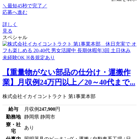
＼最短45秒で完了／
応募へ進む
詳しく
見る
スペシャル
【重量物がない部品の仕分け・運搬作
業】月収例24万円以上／20～40代まで...
株式会社イカイコントラクト 第1事業本部
給与
月収例
247,900
円
勤務地
静岡県 静岡市
寮・社
あり
宅
仕事内
照明器具のピッキング・運搬 / 自動車系工場 / 日