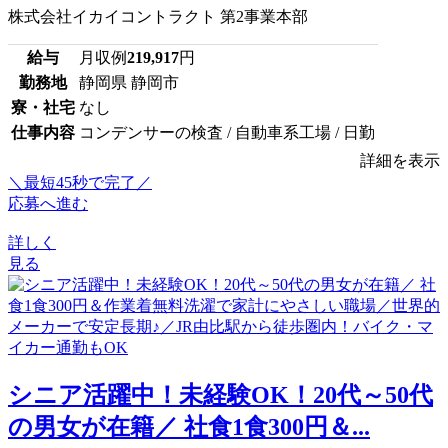
株式会社イカイコントラクト 第2事業本部
給与
月収例
219,917
円
勤務地
静岡県 静岡市
寮・社宅
なし
仕事内容
コンデンサーの検査 / 自動車系工場 / 日勤
詳細を表示
＼最短45秒で完了／
応募へ進む
詳しく
見る
シニア活躍中！未経験OK！20代～50代
の男女が在籍／ 社食1食300円＆...