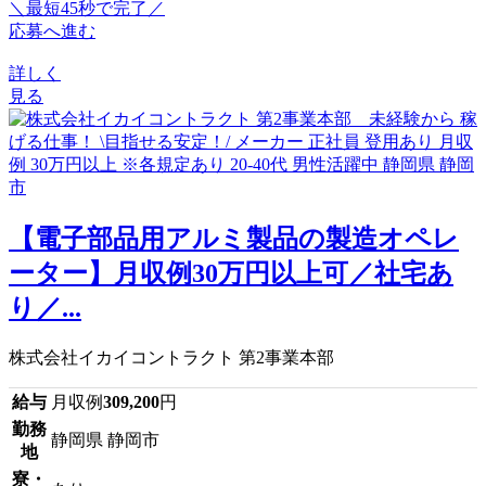
＼最短45秒で完了／
応募へ進む
詳しく
見る
【電子部品用アルミ製品の製造オペレ
ーター】月収例30万円以上可／社宅あ
り／...
株式会社イカイコントラクト 第2事業本部
給与
月収例
309,200
円
勤務
静岡県 静岡市
地
寮・