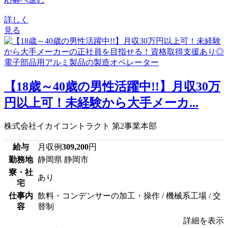
詳しく
見る
【18歳～40歳の男性活躍中!!】月収30万
円以上可！未経験から大手メーカ...
株式会社イカイコントラクト 第2事業本部
給与
月収例
309,200
円
勤務地
静岡県 静岡市
寮・社
あり
宅
仕事内
飲料・コンデンサーの加工・操作 / 機械系工場 / 交
容
替制
詳細を表示