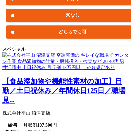
寮なし
どちらでも可
スペシャル
【食品添加物や機能性素材の加工】日
勤／土日祝休み／年間休日125日／職場
見...
株式会社平山 沼津支店
給与
月収例
187,500
円