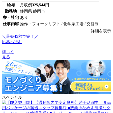
給与
月収例
325,544
円
勤務地
静岡県 静岡市
寮・社宅
あり
仕事内容
操作・フォークリフト / 化学系工場 / 交替制
詳細を表示
＼最短45秒で完了／
応募へ進む
詳しく
見る
スペシャル