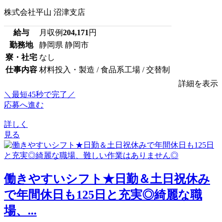
株式会社平山 沼津支店
給与
月収例
204,171
円
勤務地
静岡県 静岡市
寮・社宅
なし
仕事内容
材料投入・製造 / 食品系工場 / 交替制
詳細を表示
＼最短45秒で完了／
応募へ進む
詳しく
見る
働きやすいシフト★日勤＆土日祝休み
で年間休日も125日と充実◎綺麗な職
場、...