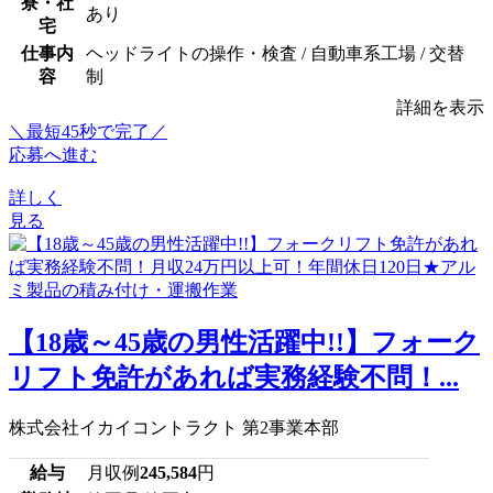
寮・社
あり
宅
仕事内
ヘッドライトの操作・検査 / 自動車系工場 / 交替
容
制
詳細を表示
＼最短45秒で完了／
応募へ進む
詳しく
見る
【18歳～45歳の男性活躍中!!】フォーク
リフト免許があれば実務経験不問！...
株式会社イカイコントラクト 第2事業本部
給与
月収例
245,584
円