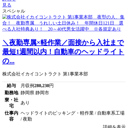
見る
スペシャル
＼夜勤専属×軽作業／面接から入社まで
最短1週間以内！自動車のヘッドライト
の...
株式会社イカイコントラクト 第1事業本部
給与
月収例
280,230
円
勤務地
静岡県 静岡市
寮・社
あり
宅
仕事内
ヘッドライトのピッキング・軽作業 / 自動車系工場
容
/ 夜勤
詳細を表示