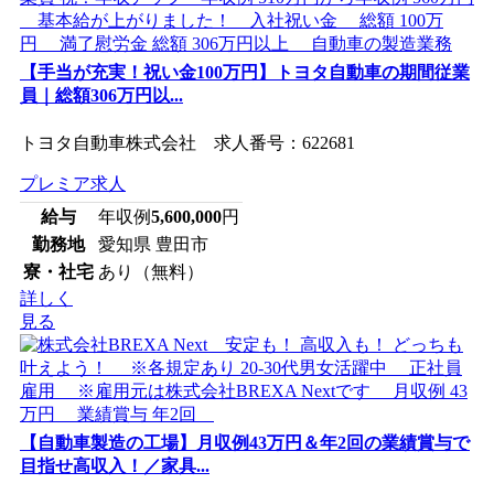
【手当が充実！祝い金100万円】トヨタ自動車の期間従業
員｜総額306万円以...
トヨタ自動車株式会社 求人番号：622681
プレミア求人
給与
年収例
5,600,000
円
勤務地
愛知県 豊田市
寮・社宅
あり（無料）
詳しく
見る
【自動車製造の工場】月収例43万円＆年2回の業績賞与で
目指せ高収入！／家具...