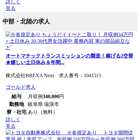
詳しく
見る
中部・北陸の求人
オートマチックトランスミッションの製造！稼げる2交替
★嬉しい土日休み＆年間...
株式会社BREXA Next 求人番号：1041515
ゴールド求人
給与
月収例
340,000
円
勤務地
岐阜県 瑞浪市
寮・社宅
あり（無料）
詳しく
見る