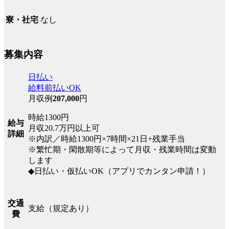
なし
寮・社宅
募集内容
日払い
給料前払いOK
月収例
207,000
円
時給1300円
給与
月収20.7万円以上可
詳細
※内訳／時給1300円×7時間×21日+残業手当
※繁忙期・閑散期等によって月収・残業時間は変動
します
◆日払い・仮払いOK（アプリでカンタン申請！）
交通
支給（規定あり）
費