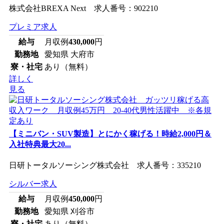
株式会社BREXA Next 求人番号：902210
プレミア求人
給与
月収例
430,000
円
勤務地
愛知県 大府市
寮・社宅
あり（無料）
詳しく
見る
【ミニバン・SUV製造】とにかく稼げる！時給2,000円＆
入社特典最大20...
日研トータルソーシング株式会社 求人番号：335210
シルバー求人
給与
月収例
450,000
円
勤務地
愛知県 刈谷市
寮・社宅
あり（無料）