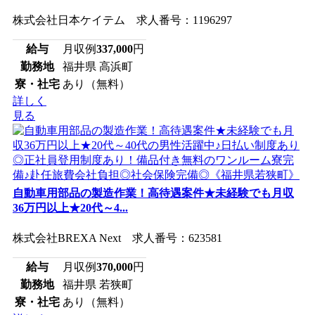
株式会社日本ケイテム 求人番号：1196297
給与
月収例
337,000
円
勤務地
福井県 高浜町
寮・社宅
あり（無料）
詳しく
見る
自動車用部品の製造作業！高待遇案件★未経験でも月収
36万円以上★20代～4...
株式会社BREXA Next 求人番号：623581
給与
月収例
370,000
円
勤務地
福井県 若狭町
寮・社宅
あり（無料）