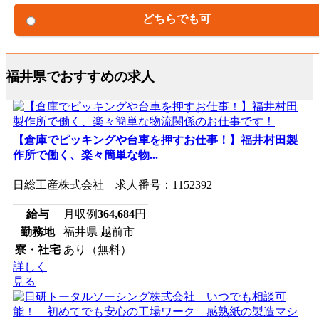
どちらでも可
福井県でおすすめの求人
【倉庫でピッキングや台車を押すお仕事！】福井村田製
作所で働く、楽々簡単な物...
日総工産株式会社 求人番号：1152392
給与
月収例
364,684
円
勤務地
福井県 越前市
寮・社宅
あり（無料）
詳しく
見る