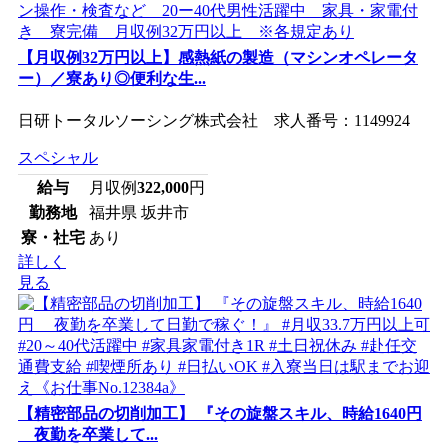
【月収例32万円以上】感熱紙の製造（マシンオペレータ
ー）／寮あり◎便利な生...
日研トータルソーシング株式会社 求人番号：1149924
スペシャル
給与
月収例
322,000
円
勤務地
福井県 坂井市
寮・社宅
あり
詳しく
見る
【精密部品の切削加工】 『その旋盤スキル、時給1640円
夜勤を卒業して...