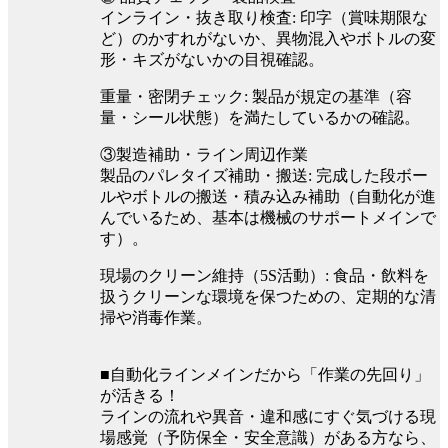
インライン・抜き取り検査: 印字（賞味期限な
ど）のかすれがないか、異物混入やボトルの変
形・キズがないかの目視確認。
重量・密閉チェック: 製品が規定の基準（容
量・シール状態）を満たしているかの確認。
③製造補助・ライン周辺作業
製品のパレタイズ補助・搬送: 完成した段ボー
ルやボトルの搬送・積み込み補助（自動化が進
んでいるため、基本は機械のサポートメインで
す）。
現場のクリーン維持（5S活動）: 食品・飲料を
扱うクリーンな環境を保つための、定期的な清
掃や消毒作業。
■自動化ラインメインだから「作業の先回り」
が活きる！
ラインの流れや異音・違和感にすぐ気づける現
場感覚（予防保全・安全意識）がある方なら、