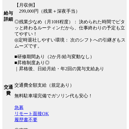
【月収例】
299,000円（残業＋深夜手当）
給与
詳細
◎残業少なめ（月10H程度）： 決められた時間でピタ
ッと終わるルーティンだから、仕事終わりの予定も立
てやすい！
◎定時退社しやすい環境： 次のシフトへの引継ぎもス
ムーズです。
■研修期間あり（2か月/給与変動なし）
■昇格制度あり◎
｜昇格後、日給月給・年2回の賞与支給あり
交通費全額支給（規定あり）
交通
費
無料駐車場完備でガソリン代も安心！
急募
リモート面接OK
履歴書不要