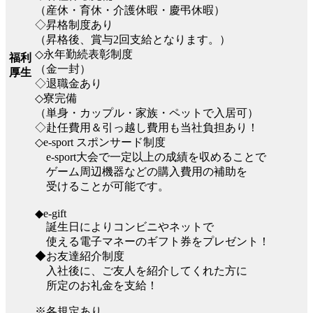
（産休・育休・介護休暇・慶弔休暇）
◇昇格制度あり
（昇格後、賞与2回支給となります。）
◇永年勤続表彰制度
福利
（金一封）
厚生
◇退職金あり
◇寮完備
（単身・カップル・家族・ペットで入居可）
◇赴任費用＆引っ越し費用も当社負担あり！
◇e-sport スポンサード制度
e-sport大会で一定以上の成績を収めることで
ゲーム周辺機器などの購入費用の補助を
受けることが可能です。
◆e-gift
誕生日によりコンビニやネットで
使える電子マネーのギフト券をプレゼント！
◆お友達紹介制度
入社後に、ご友人を紹介してくれた方に
所定のお礼金を支給！
※各規定あり