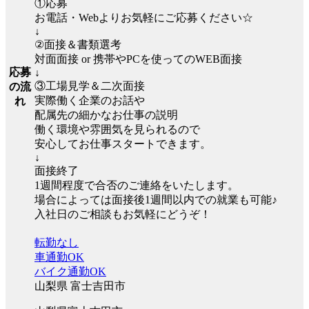
①応募
お電話・Webよりお気軽にご応募ください☆
↓
②面接＆書類選考
対面面接 or 携帯やPCを使ってのWEB面接
応募
↓
③工場見学＆二次面接
の流
実際働く企業のお話や
れ
配属先の細かなお仕事の説明
働く環境や雰囲気を見られるので
安心してお仕事スタートできます。
↓
面接終了
1週間程度で合否のご連絡をいたします。
場合によっては面接後1週間以内での就業も可能♪
入社日のご相談もお気軽にどうぞ！
転勤なし
車通勤OK
バイク通勤OK
山梨県 富士吉田市