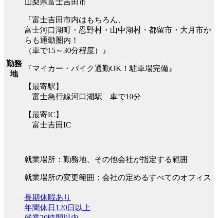
山梨県富士吉田市
『富士吉田市内はもちろん、
富士河口湖町・忍野村・山中湖村・都留市・大月市か
らも通勤圏内！
（車で15～30分程度）』
勤務
『マイカー・バイク通勤OK！駐車場完備』
地
【最寄駅】
富士急行線河口湖駅 車で10分
【最寄IC】
富士吉田IC
就業場所：勤務地、その他会社が指定する範囲
就業場所の変更範囲：会社の定めるすべてのオフィス
長期休暇あり
年間休日120日以上
残業20時間以内