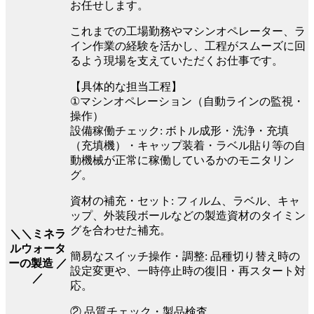
お任せします。
これまでの工場勤務やマシンオペレーター、ラ
イン作業の経験を活かし、工程がスムーズに回
るよう現場を支えていただくお仕事です。
【具体的な担当工程】
①マシンオペレーション（自動ラインの監視・
操作）
設備稼働チェック: ボトル成形・洗浄・充填
（充填機）・キャップ装着・ラベル貼り等の自
動機械が正常に稼働しているかのモニタリン
グ。
資材の補充・セット: フィルム、ラベル、キャ
ップ、外装段ボールなどの製造資材のタイミン
グを合わせた補充。
＼＼ミネラ
ルウォータ
簡易なスイッチ操作・調整: 品種切り替え時の
ーの製造 ／
設定変更や、一時停止時の復旧・再スタート対
／
応。
② 品質チェック・製品検査