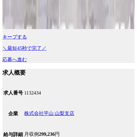
キープする
＼最短45秒で完了／
応募へ進む
求人概要
求人番号
1132434
株式会社平山 山梨支店
企業
月収例
299,236
円
給与詳細