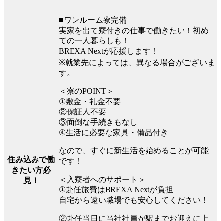
■ワンルーム寮完備
実家を出て寮付きの仕事で働きたい！初め
ての一人暮らしも！
BREXA Nextが応援します！
※就業先によっては、異なる場合がございま
す。
＜寮のPOINT＞
①敷金・礼金不要
②保証人不要
③面倒な手続きもなし
④生活に必要な家具・備品付き
なので、すぐに新生活を始めることが可能
住み込みで働
です！
きたい方必
＜入寮者へのサポート＞
見！
①赴任旅費はBREXA Nextが負担
自宅から遠い職場でも安心してください！
②赴任当日に当社社員が駅までお迎えに上