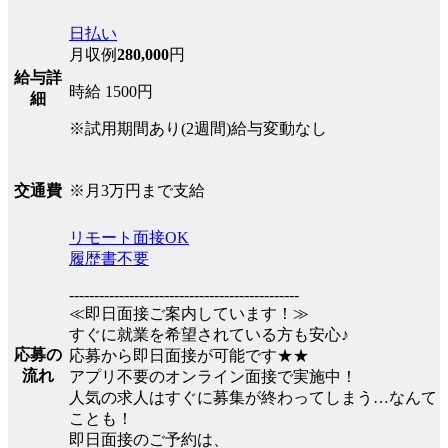
日払い
月収例
280,000
円
給与詳
時給 1500円
細
※試用期間あり(2週間)給与変動なし
※月3万円まで支給
交通費
リモート面接OK
履歴書不要
----------------------------------------------
≪即日面接ご案内しています！≫
すぐに就業を希望されている方も安心♪
応募の
応募から即日面接が可能です★★
流れ
アプリ不要のオンライン面接で実施中！
人気の求人はすぐに募集が終わってしまう…なんて
ことも！
即日面接のご予約は、