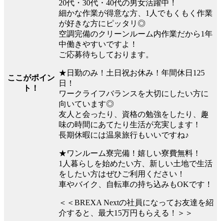
20代・30代・40代の男女活躍中！
細かな作業が得意な方、1人でもくもく作業
が好きな方にピッタリ◎
空調完備のクリーンルーム内作業だから1年
中働きやすいですよ！
ご応募待ちしております。
★日勤のみ！土日祝お休み！年間休日125
ここがポイン
日！
ト！
ワークライフバランスを大切にしたい方に
向いています◎
友人と会ったり、資格の勉強をしたり、趣
味の時間にあてたり生活が充実します！
長期休暇には温泉旅行もいいですね♪
★ワンルーム寮完備！嬉しい寮費無料！
1人暮らしを始めたい方、新しい土地で生活
をしたい方はぜひご利用ください！
車やバイク、自転車の持ち込みもOKです！
＜＜BREXA Nextの社員になってお友達を紹
介すると、最大15万円もらえる！＞＞