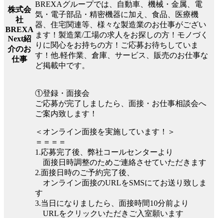
BREXAグループでは、自動車、機械・金属、電
株式会
気・電子部品・精密機器に加え、食品、医療機
社
器、住宅関連等、様々な製造業のお仕事がござい
BREXA
ます！製造業/工場の求人をお探しの方！モノづく
Next紹
りに関心をお持ちの方！ご応募お待ちしていま
介のお
す！他.軽作業、倉庫、サービス、販売のお仕事な
仕事
ど掲載中です。
①登録・面接会
ご応募が完了しましたら、面接・お仕事相談会へ
ご案内致します！
＜オンライン面接を実施しています！＞
＝＝＝＝
1.応募完了後、弊社コールセンターより
面接日時調整のためご連絡させていただきます
2.面接日時のご予約完了後、
オンライン面接のURLをSMSにてお送り致しま
す
3.当日になりましたら、面接時間10分前より
URLをクリックいただきご入室願います