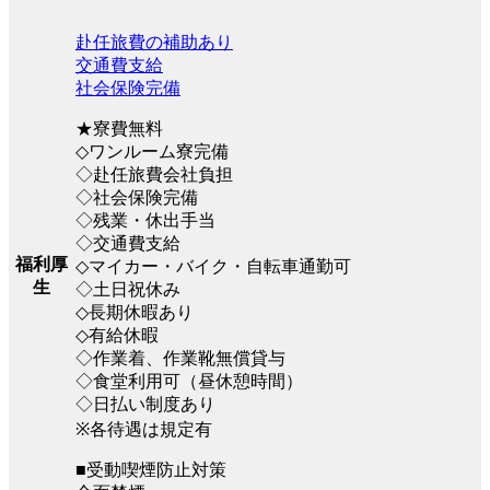
赴任旅費の補助あり
交通費支給
社会保険完備
★寮費無料
◇ワンルーム寮完備
◇赴任旅費会社負担
◇社会保険完備
◇残業・休出手当
◇交通費支給
福利厚
◇マイカー・バイク・自転車通勤可
生
◇土日祝休み
◇長期休暇あり
◇有給休暇
◇作業着、作業靴無償貸与
◇食堂利用可（昼休憩時間）
◇日払い制度あり
※各待遇は規定有
■受動喫煙防止対策