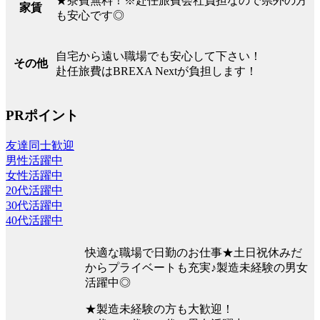
★寮費無料！※赴任旅費会社負担なので県外の方
家賃
も安心です◎
自宅から遠い職場でも安心して下さい！
その他
赴任旅費はBREXA Nextが負担します！
PRポイント
友達同士歓迎
男性活躍中
女性活躍中
20代活躍中
30代活躍中
40代活躍中
快適な職場で日勤のお仕事★土日祝休みだ
からプライベートも充実♪製造未経験の男女
活躍中◎
★製造未経験の方も大歓迎！