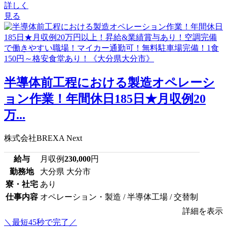
詳しく
見る
半導体前工程における製造オペレーシ
ョン作業！年間休日185日★月収例20
万...
株式会社BREXA Next
給与
月収例
230,000
円
勤務地
大分県 大分市
寮・社宅
あり
仕事内容
オペレーション・製造 / 半導体工場 / 交替制
詳細を表示
＼最短45秒で完了／