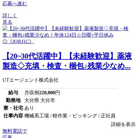
応募へ進む
詳しく
見る
【20~30代活躍中】【未経験歓迎】薬液
製造◇充填・検査・梱包♪残業少なめ...
UTエージェント株式会社
給与
月収例
220,000
円
勤務地
大分県 大分市
寮・社宅
あり
仕事内容
機械系工場 / 軽作業・ピッキング / 正社員
詳細を表示
無料電話で
応募