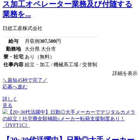
ス加工オペレーター業務及び付随する
業務を...
日総工産株式会社
給与
月収例
307,500
円
勤務地
大分県 大分市
寮・社宅
あり（無料）
仕事内容
組立・加工 / 機械系工場 / 交替制
詳細を表示
＼最短45秒で完了／
応募へ進む
詳しく
見る
【20~30代活躍中】日勤◎大手メーカー