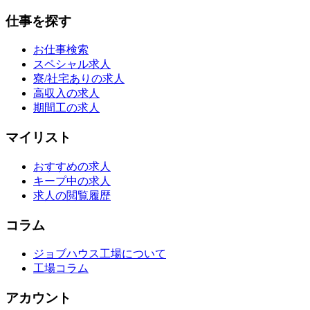
仕事を探す
お仕事検索
スペシャル求人
寮/社宅ありの求人
高収入の求人
期間工の求人
マイリスト
おすすめの求人
キープ中の求人
求人の閲覧履歴
コラム
ジョブハウス工場について
工場コラム
アカウント