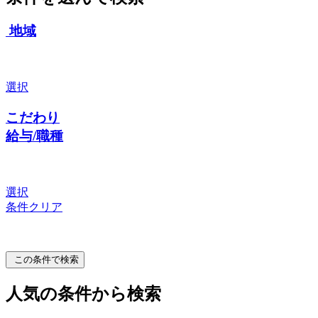
地域
選択
こだわり
給与/職種
選択
条件クリア
この条件で検索
人気の条件から検索