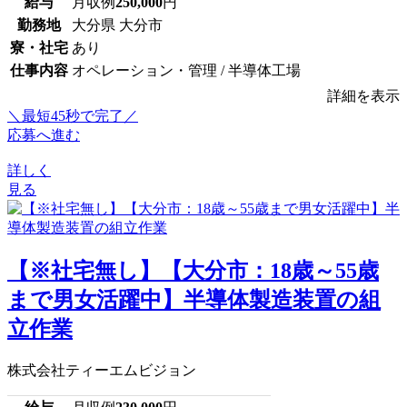
給与
月収例
250,000
円
勤務地
大分県 大分市
寮・社宅
あり
仕事内容
オペレーション・管理 / 半導体工場
詳細を表示
＼最短45秒で完了／
応募へ進む
詳しく
見る
【※社宅無し】【大分市：18歳～55歳
まで男女活躍中】半導体製造装置の組
立作業
株式会社ティーエムビジョン