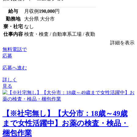
給与
月収例
190,000
円
勤務地
大分県 大分市
寮・社宅
なし
仕事内容
検査・検査 / 自動車系工場 / 夜勤
詳細を表示
無料電話で
応募
応募へ進む
詳しく
見る
【※社宅無し】【大分市：18歳～49歳
まで女性活躍中】お薬の検査・検品・
梱包作業