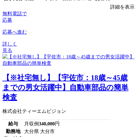
詳細を表示
無料電話で
応募
応募へ進む
詳しく
見る
【※社宅無し】【宇佐市：18歳～45歳
までの男女活躍中】自動車部品の簡単
検査
株式会社ティーエムビジョン
給与
月収例
340,000
円
勤務地
大分県 大分市