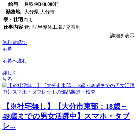
給与
月収例
340,000
円
勤務地
大分県 大分市
寮・社宅
なし
仕事内容
管理 / 半導体工場 / 交替制
詳細を表示
無料電話で
応募
応募へ進む
詳しく
見る
【※社宅無し】【大分市東部：18歳～
49歳までの男女活躍中】スマホ・タブ
レ...