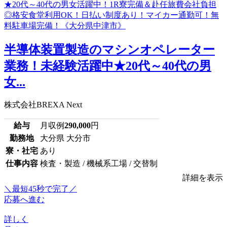
半導体装置製造のマシンオペレーター
業務！未経験活躍中★20代～40代の男
女...
株式会社BREXA Next
給与
月収例
290,000
円
勤務地
大分県 大分市
寮・社宅
あり
仕事内容
検査・製造 / 機械系工場 / 交替制
詳細を表示
＼最短45秒で完了／
応募へ進む
詳しく