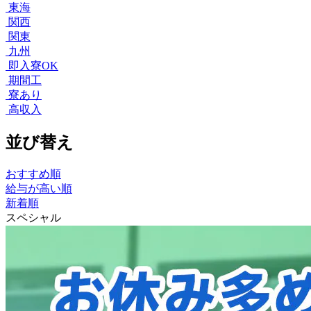
東海
関西
関東
九州
即入寮OK
期間工
寮あり
高収入
並び替え
おすすめ順
給与が高い順
新着順
スペシャル