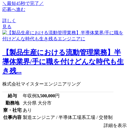
＼最短45秒で完了／
応募へ進む
詳しく
見る
【製品生産における流動管理業務】半
導体業界/手に職を付けどんな時代も生
き残...
株式会社マイスターエンジニアリング
給与
年収例
3,500,000
円
勤務地
大分県 大分市
寮・社宅
あり
仕事内容
製造エンジニア / 半導体工場系工場 / 交替制
詳細を表示