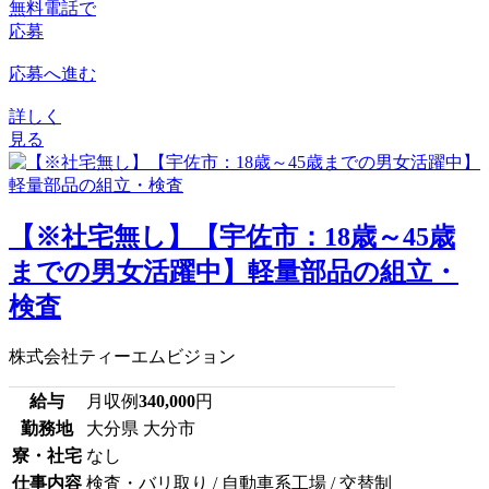
無料電話で
応募
応募へ進む
詳しく
見る
【※社宅無し】【宇佐市：18歳～45歳
までの男女活躍中】軽量部品の組立・
検査
株式会社ティーエムビジョン
給与
月収例
340,000
円
勤務地
大分県 大分市
寮・社宅
なし
仕事内容
検査・バリ取り / 自動車系工場 / 交替制