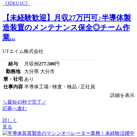
【未経験歓迎】月収27万円可♪半導体製
造装置のメンテナンス保全◎チーム作
業...
UTエイム株式会社
給与
月収例
277,500
円
勤務地
大分県 大分市
寮・社宅
あり
仕事内容
半導体工場 / 検査・検品 / 正社員
詳細を表示
＼最短45秒で完了／
応募へ進む
詳しく
見る