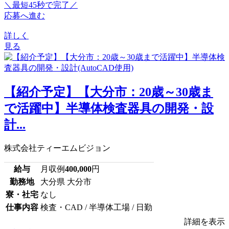
＼最短45秒で完了／
応募へ進む
詳しく
見る
【紹介予定】【大分市：20歳～30歳ま
で活躍中】半導体検査器具の開発・設
計...
株式会社ティーエムビジョン
給与
月収例
400,000
円
勤務地
大分県 大分市
寮・社宅
なし
仕事内容
検査・CAD / 半導体工場 / 日勤
詳細を表示