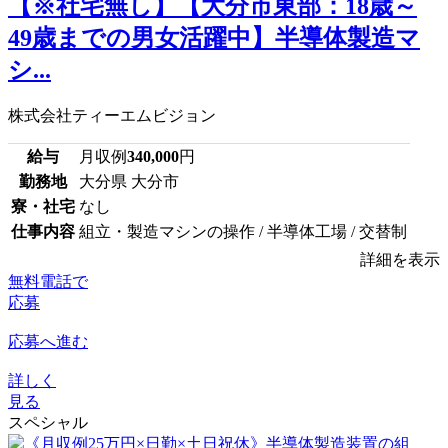
【※社宅無し】【大分市東部：18歳～
49歳までの男女活躍中】半導体製造マ
シ...
株式会社ティーエムビジョン
給与
月収例
340,000
円
勤務地
大分県 大分市
寮・社宅
なし
仕事内容
組立・製造マシンの操作 / 半導体工場 / 交替制
詳細を表示
無料電話で
応募
応募へ進む
詳しく
見る
スペシャル