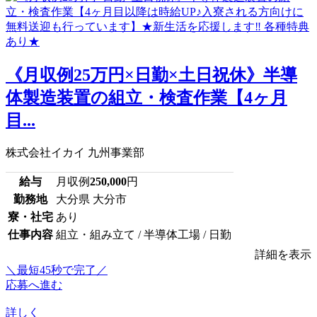
《月収例25万円×日勤×土日祝休》半導
体製造装置の組立・検査作業【4ヶ月
目...
株式会社イカイ 九州事業部
給与
月収例
250,000
円
勤務地
大分県 大分市
寮・社宅
あり
仕事内容
組立・組み立て / 半導体工場 / 日勤
詳細を表示
＼最短45秒で完了／
応募へ進む
詳しく