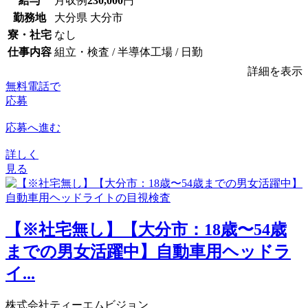
給与
月収例
230,000
円
勤務地
大分県 大分市
寮・社宅
なし
仕事内容
組立・検査 / 半導体工場 / 日勤
詳細を表示
無料電話で
応募
応募へ進む
詳しく
見る
【※社宅無し】【大分市：18歳〜54歳
までの男女活躍中】自動車用ヘッドラ
イ...
株式会社ティーエムビジョン