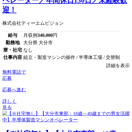
ペレーター／年間休日130日／未経験歓
迎！
株式会社ティーエムビジョン
給与
月収例
340,000
円
勤務地
大分県 大分市
寮・社宅
なし
仕事内容
組立・製造マシンの操作 / 半導体工場 / 交替制
詳細を表示
無料電話で
応募
応募へ進む
詳しく
見る