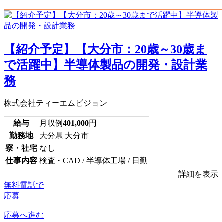
【紹介予定】【大分市：20歳～30歳ま
で活躍中】半導体製品の開発・設計業
務
株式会社ティーエムビジョン
給与
月収例
401,000
円
勤務地
大分県 大分市
寮・社宅
なし
仕事内容
検査・CAD / 半導体工場 / 日勤
詳細を表示
無料電話で
応募
応募へ進む