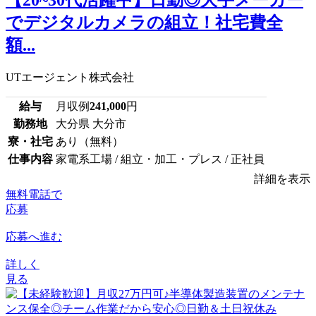
でデジタルカメラの組立！社宅費全
額...
UTエージェント株式会社
給与
月収例
241,000
円
勤務地
大分県 大分市
寮・社宅
あり（無料）
仕事内容
家電系工場 / 組立・加工・プレス / 正社員
詳細を表示
無料電話で
応募
応募へ進む
詳しく
見る