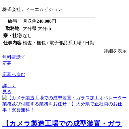
株式会社ティーエムビジョン
給与
月収例
240,000
円
勤務地
大分県 大分市
寮・社宅
なし
仕事内容
検査・梱包 / 電子部品系工場 / 日勤
詳細を表示
無料電話で
応募
応募へ進む
詳しく
見る
【カメラ製造工場での成型装置・ガラ