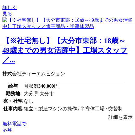
詳しく
見る
【※社宅無し】【大分市東部：18歳～
49歳までの男女活躍中】工場スタッフ
／...
株式会社ティーエムビジョン
給与
月収例
340,000
円
勤務地
大分県 大分市
寮・社宅
なし
仕事内容
組立・製造マシンの操作 / 半導体工場 / 交替制
詳細を表示
無料電話で
応募