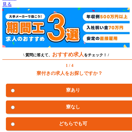
見る
おすすめ求人
\ 質問に答えて、
をチェック！ /
1 / 4
寮付きの求人をお探しですか？
寮あり
寮なし
どちらでも可