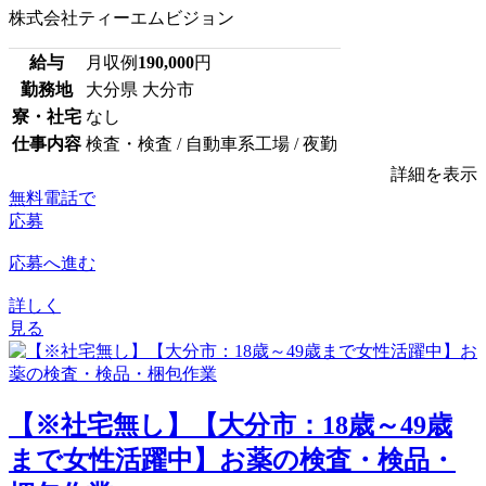
株式会社ティーエムビジョン
給与
月収例
190,000
円
勤務地
大分県 大分市
寮・社宅
なし
仕事内容
検査・検査 / 自動車系工場 / 夜勤
詳細を表示
無料電話で
応募
応募へ進む
詳しく
見る
【※社宅無し】【大分市：18歳～49歳
まで女性活躍中】お薬の検査・検品・