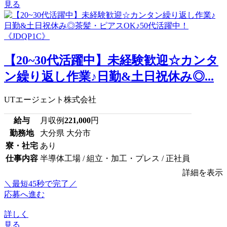
見る
【20~30代活躍中】未経験歓迎☆カンタ
ン繰り返し作業♪日勤&土日祝休み◎...
UTエージェント株式会社
給与
月収例
221,000
円
勤務地
大分県 大分市
寮・社宅
あり
仕事内容
半導体工場 / 組立・加工・プレス / 正社員
詳細を表示
＼最短45秒で完了／
応募へ進む
詳しく
見る