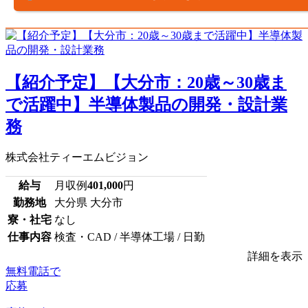
【紹介予定】【大分市：20歳～30歳ま
で活躍中】半導体製品の開発・設計業
務
株式会社ティーエムビジョン
給与
月収例
401,000
円
勤務地
大分県 大分市
寮・社宅
なし
仕事内容
検査・CAD / 半導体工場 / 日勤
詳細を表示
無料電話で
応募