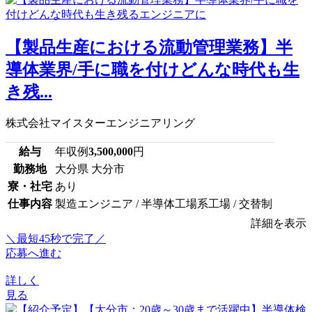
【製品生産における流動管理業務】半
導体業界/手に職を付けどんな時代も生
き残...
株式会社マイスターエンジニアリング
給与
年収例
3,500,000
円
勤務地
大分県 大分市
寮・社宅
あり
仕事内容
製造エンジニア / 半導体工場系工場 / 交替制
詳細を表示
＼最短45秒で完了／
応募へ進む
詳しく
見る