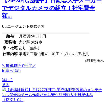
【20~30代活躍中】日勤◎大手メーカー
でデジタルカメラの組立！社宅費全
額...
UTエージェント株式会社
給与
月収例
241,000
円
勤務地
大分県 大分市
寮・社宅
あり（無料）
仕事内容
家電系工場 / 組立・加工・プレス / 正社員
詳細を表示
＼最短45秒で完了／
応募へ進む
詳しく
見る