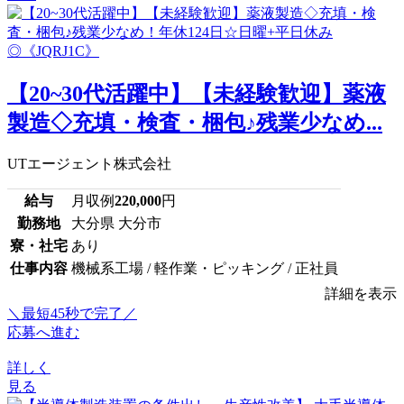
【20~30代活躍中】【未経験歓迎】薬液
製造◇充填・検査・梱包♪残業少なめ...
UTエージェント株式会社
給与
月収例
220,000
円
勤務地
大分県 大分市
寮・社宅
あり
仕事内容
機械系工場 / 軽作業・ピッキング / 正社員
詳細を表示
＼最短45秒で完了／
応募へ進む
詳しく
見る