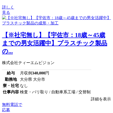
詳しく
見る
【※社宅無し】【宇佐市：18歳～45歳
までの男女活躍中】プラスチック製品
の...
株式会社ティーエムビジョン
給与
月収例
340,000
円
勤務地
大分県 大分市
寮・社宅
なし
仕事内容
検査・バリ取り / 自動車系工場 / 交替制
詳細を表示
無料電話で
応募