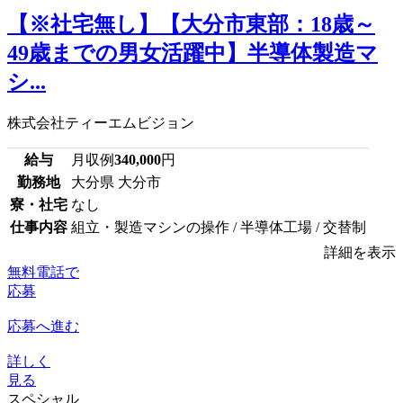
【※社宅無し】【大分市東部：18歳～
49歳までの男女活躍中】半導体製造マ
シ...
株式会社ティーエムビジョン
給与
月収例
340,000
円
勤務地
大分県 大分市
寮・社宅
なし
仕事内容
組立・製造マシンの操作 / 半導体工場 / 交替制
詳細を表示
無料電話で
応募
応募へ進む
詳しく
見る
スペシャル