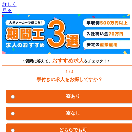
詳しく
見る
おすすめ求人
\ 質問に答えて、
をチェック！ /
1 / 4
寮付きの求人をお探しですか？
寮あり
寮なし
どちらでも可