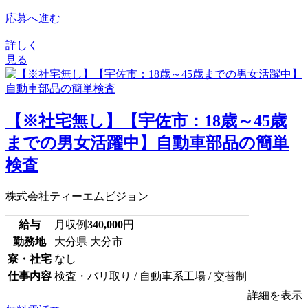
応募へ進む
詳しく
見る
【※社宅無し】【宇佐市：18歳～45歳
までの男女活躍中】自動車部品の簡単
検査
株式会社ティーエムビジョン
給与
月収例
340,000
円
勤務地
大分県 大分市
寮・社宅
なし
仕事内容
検査・バリ取り / 自動車系工場 / 交替制
詳細を表示