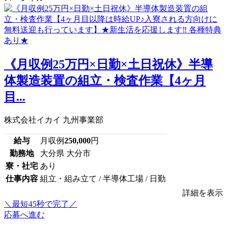
《月収例25万円×日勤×土日祝休》半導
体製造装置の組立・検査作業【4ヶ月
目...
株式会社イカイ 九州事業部
給与
月収例
250,000
円
勤務地
大分県 大分市
寮・社宅
あり
仕事内容
組立・組み立て / 半導体工場 / 日勤
詳細を表示
＼最短45秒で完了／
応募へ進む