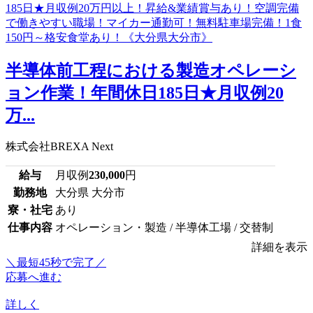
半導体前工程における製造オペレーシ
ョン作業！年間休日185日★月収例20
万...
株式会社BREXA Next
給与
月収例
230,000
円
勤務地
大分県 大分市
寮・社宅
あり
仕事内容
オペレーション・製造 / 半導体工場 / 交替制
詳細を表示
＼最短45秒で完了／
応募へ進む
詳しく