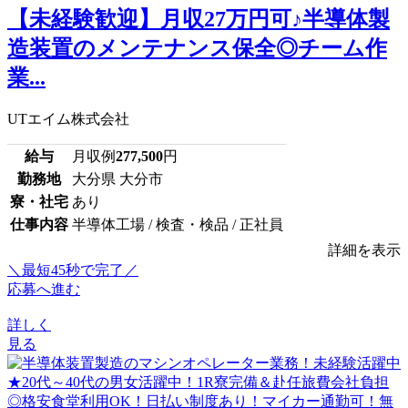
【未経験歓迎】月収27万円可♪半導体製
造装置のメンテナンス保全◎チーム作
業...
UTエイム株式会社
給与
月収例
277,500
円
勤務地
大分県 大分市
寮・社宅
あり
仕事内容
半導体工場 / 検査・検品 / 正社員
詳細を表示
＼最短45秒で完了／
応募へ進む
詳しく
見る