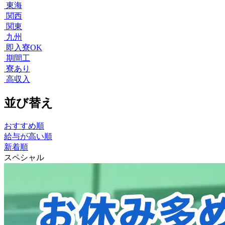
東海
関西
関東
九州
即入寮OK
期間工
寮あり
高収入
並び替え
おすすめ順
給与が高い順
新着順
スペシャル