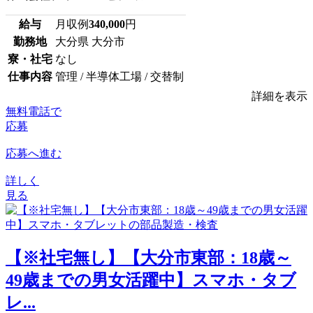
給与
月収例
340,000
円
勤務地
大分県 大分市
寮・社宅
なし
仕事内容
管理 / 半導体工場 / 交替制
詳細を表示
無料電話で
応募
応募へ進む
詳しく
見る
【※社宅無し】【大分市東部：18歳～
49歳までの男女活躍中】スマホ・タブ
レ...