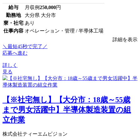
給与
月収例
250,000
円
勤務地
大分県 大分市
寮・社宅
あり
仕事内容
オペレーション・管理 / 半導体工場
詳細を表示
＼最短45秒で完了／
応募へ進む
詳しく
見る
【※社宅無し】【大分市：18歳～55歳
まで男女活躍中】半導体製造装置の組
立作業
株式会社ティーエムビジョン