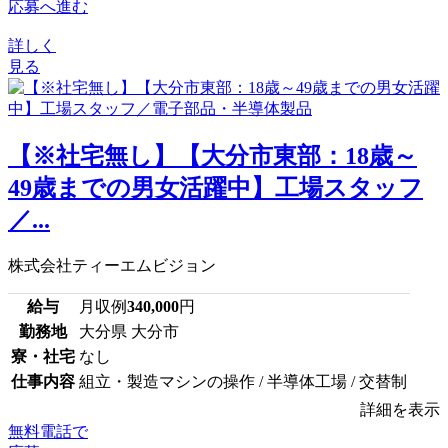
応募へ進む
詳しく
見る
【※社宅無し】【大分市東部：18歳～
49歳までの男女活躍中】工場スタッフ
／...
株式会社ティーエムビジョン
給与
月収例
340,000
円
勤務地
大分県 大分市
寮・社宅
なし
仕事内容
組立・製造マシンの操作 / 半導体工場 / 交替制
詳細を表示
無料電話で