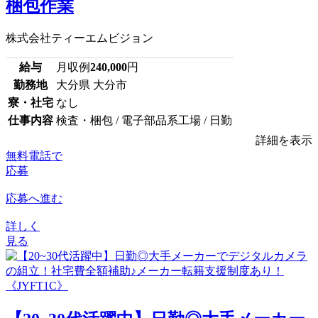
梱包作業
株式会社ティーエムビジョン
給与
月収例
240,000
円
勤務地
大分県 大分市
寮・社宅
なし
仕事内容
検査・梱包 / 電子部品系工場 / 日勤
詳細を表示
無料電話で
応募
応募へ進む
詳しく
見る