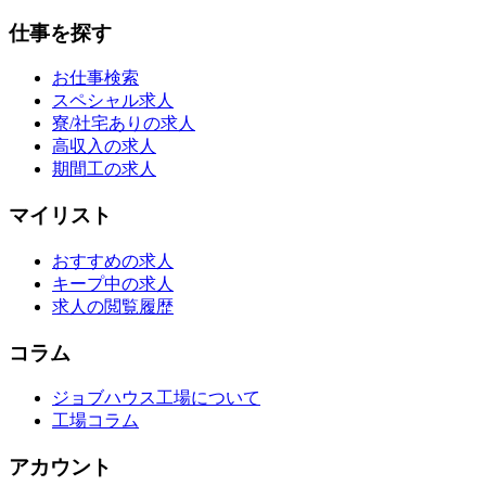
仕事を探す
お仕事検索
スペシャル求人
寮/社宅ありの求人
高収入の求人
期間工の求人
マイリスト
おすすめの求人
キープ中の求人
求人の閲覧履歴
コラム
ジョブハウス工場について
工場コラム
アカウント