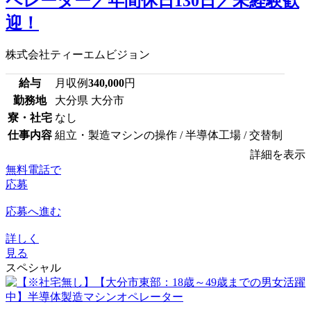
ペレーター／年間休日130日／未経験歓
迎！
株式会社ティーエムビジョン
給与
月収例
340,000
円
勤務地
大分県 大分市
寮・社宅
なし
仕事内容
組立・製造マシンの操作 / 半導体工場 / 交替制
詳細を表示
無料電話で
応募
応募へ進む
詳しく
見る
スペシャル