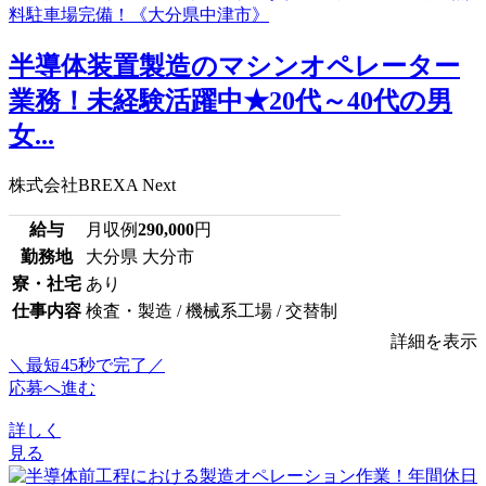
半導体装置製造のマシンオペレーター
業務！未経験活躍中★20代～40代の男
女...
株式会社BREXA Next
給与
月収例
290,000
円
勤務地
大分県 大分市
寮・社宅
あり
仕事内容
検査・製造 / 機械系工場 / 交替制
詳細を表示
＼最短45秒で完了／
応募へ進む
詳しく
見る