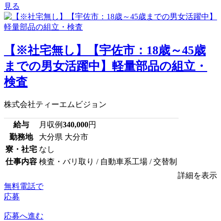
見る
【※社宅無し】【宇佐市：18歳～45歳
までの男女活躍中】軽量部品の組立・
検査
株式会社ティーエムビジョン
給与
月収例
340,000
円
勤務地
大分県 大分市
寮・社宅
なし
仕事内容
検査・バリ取り / 自動車系工場 / 交替制
詳細を表示
無料電話で
応募
応募へ進む