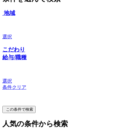
地域
選択
こだわり
給与/職種
選択
条件クリア
この条件で検索
人気の条件から検索