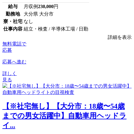
給与
月収例
230,000
円
勤務地
大分県 大分市
寮・社宅
なし
仕事内容
組立・検査 / 半導体工場 / 日勤
詳細を表示
無料電話で
応募
応募へ進む
詳しく
見る
【※社宅無し】【大分市：18歳〜54歳
までの男女活躍中】自動車用ヘッドラ
イ...