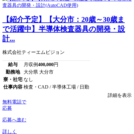
【紹介予定】【大分市：20歳～30歳ま
で活躍中】半導体検査器具の開発・設
計...
株式会社ティーエムビジョン
給与
月収例
400,000
円
勤務地
大分県 大分市
寮・社宅
なし
仕事内容
検査・CAD / 半導体工場 / 日勤
詳細を表示
無料電話で
応募
応募へ進む
詳しく