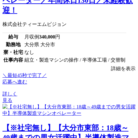
ペレーター／年間休日130日／未経験歓
迎！
株式会社ティーエムビジョン
給与
月収例
340,000
円
勤務地
大分県 大分市
寮・社宅
なし
仕事内容
組立・製造マシンの操作 / 半導体工場 / 交替制
詳細を表示
＼最短45秒で完了／
応募へ進む
詳しく
見る
【※社宅無し】【大分市東部：18歳～
49歳までの男女活躍中】半導体製造マ