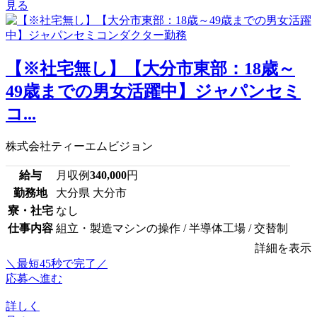
見る
【※社宅無し】【大分市東部：18歳～
49歳までの男女活躍中】ジャパンセミ
コ...
株式会社ティーエムビジョン
給与
月収例
340,000
円
勤務地
大分県 大分市
寮・社宅
なし
仕事内容
組立・製造マシンの操作 / 半導体工場 / 交替制
詳細を表示
＼最短45秒で完了／
応募へ進む
詳しく