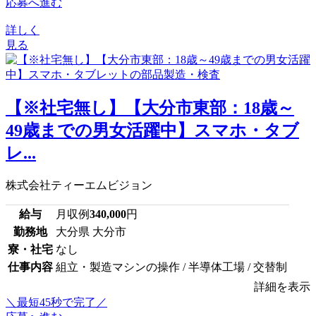
応募へ進む
詳しく
見る
【※社宅無し】【大分市東部：18歳～
49歳までの男女活躍中】スマホ・タブ
レ...
株式会社ティーエムビジョン
給与
月収例
340,000
円
勤務地
大分県 大分市
寮・社宅
なし
仕事内容
組立・製造マシンの操作 / 半導体工場 / 交替制
詳細を表示
＼最短45秒で完了／