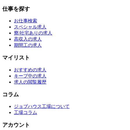
仕事を探す
お仕事検索
スペシャル求人
寮/社宅ありの求人
高収入の求人
期間工の求人
マイリスト
おすすめの求人
キープ中の求人
求人の閲覧履歴
コラム
ジョブハウス工場について
工場コラム
アカウント