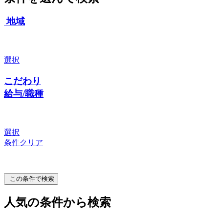
地域
選択
こだわり
給与/職種
選択
条件クリア
この条件で検索
人気の条件から検索