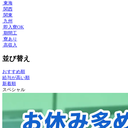
東海
関西
関東
九州
即入寮OK
期間工
寮あり
高収入
並び替え
おすすめ順
給与が高い順
新着順
スペシャル