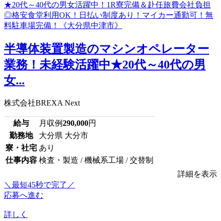
半導体装置製造のマシンオペレーター
業務！未経験活躍中★20代～40代の男
女...
株式会社BREXA Next
給与
月収例
290,000
円
勤務地
大分県 大分市
寮・社宅
あり
仕事内容
検査・製造 / 機械系工場 / 交替制
詳細を表示
＼最短45秒で完了／
応募へ進む
詳しく