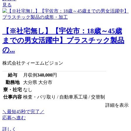
見る
【※社宅無し】【宇佐市：18歳～45歳
までの男女活躍中】プラスチック製品
の...
株式会社ティーエムビジョン
給与
月収例
340,000
円
勤務地
大分県 大分市
寮・社宅
なし
仕事内容
検査・バリ取り / 自動車系工場 / 交替制
詳細を表示
＼最短45秒で完了／
応募へ進む
詳しく