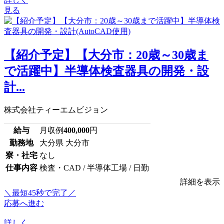
見る
【紹介予定】【大分市：20歳～30歳ま
で活躍中】半導体検査器具の開発・設
計...
株式会社ティーエムビジョン
給与
月収例
400,000
円
勤務地
大分県 大分市
寮・社宅
なし
仕事内容
検査・CAD / 半導体工場 / 日勤
詳細を表示
＼最短45秒で完了／
応募へ進む
詳しく