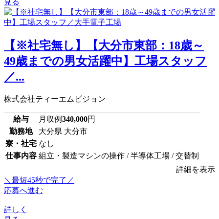
見る
【※社宅無し】【大分市東部：18歳～
49歳までの男女活躍中】工場スタッフ
／...
株式会社ティーエムビジョン
給与
月収例
340,000
円
勤務地
大分県 大分市
寮・社宅
なし
仕事内容
組立・製造マシンの操作 / 半導体工場 / 交替制
詳細を表示
＼最短45秒で完了／
応募へ進む
詳しく