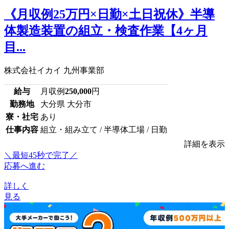
《月収例25万円×日勤×土日祝休》半導
体製造装置の組立・検査作業【4ヶ月
目...
株式会社イカイ 九州事業部
給与
月収例
250,000
円
勤務地
大分県 大分市
寮・社宅
あり
仕事内容
組立・組み立て / 半導体工場 / 日勤
詳細を表示
＼最短45秒で完了／
応募へ進む
詳しく
見る