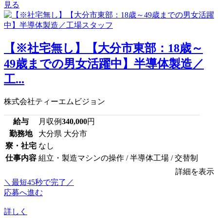
見る
【※社宅無し】【大分市東部：18歳～
49歳までの男女活躍中】半導体製造／
工...
株式会社ティーエムビジョン
給与
月収例
340,000
円
勤務地
大分県 大分市
寮・社宅
なし
仕事内容
組立・製造マシンの操作 / 半導体工場 / 交替制
詳細を表示
＼最短45秒で完了／
応募へ進む
詳しく