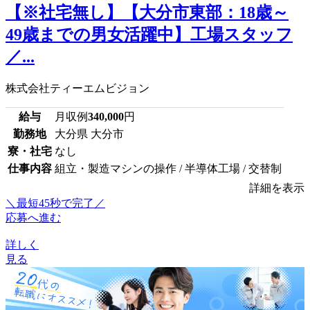
【※社宅無し】【大分市東部：18歳～
49歳までの男女活躍中】工場スタッフ
／...
株式会社ティーエムビジョン
給与
月収例
340,000
円
勤務地
大分県 大分市
寮・社宅
なし
仕事内容
組立・製造マシンの操作 / 半導体工場 / 交替制
詳細を表示
＼最短45秒で完了／
応募へ進む
詳しく
見る