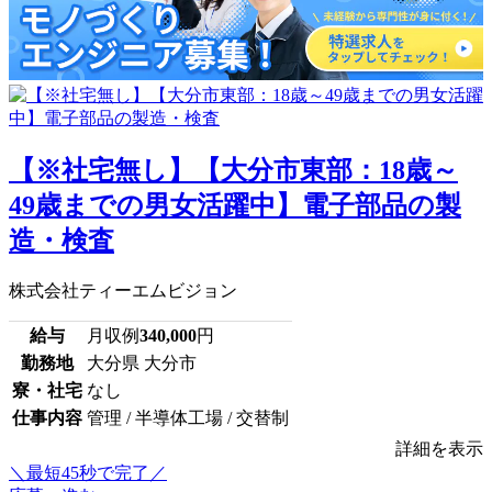
【※社宅無し】【大分市東部：18歳～
49歳までの男女活躍中】電子部品の製
造・検査
株式会社ティーエムビジョン
給与
月収例
340,000
円
勤務地
大分県 大分市
寮・社宅
なし
仕事内容
管理 / 半導体工場 / 交替制
詳細を表示
＼最短45秒で完了／