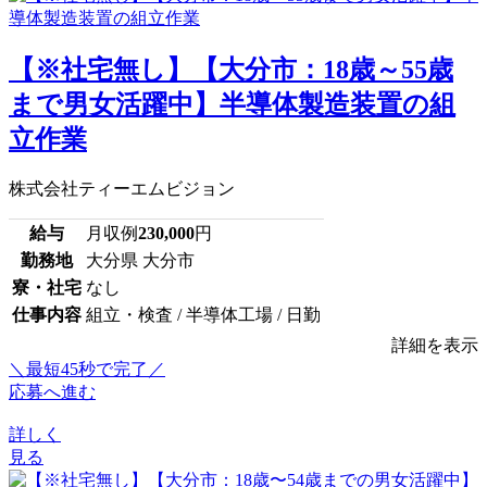
【※社宅無し】【大分市：18歳～55歳
まで男女活躍中】半導体製造装置の組
立作業
株式会社ティーエムビジョン
給与
月収例
230,000
円
勤務地
大分県 大分市
寮・社宅
なし
仕事内容
組立・検査 / 半導体工場 / 日勤
詳細を表示
＼最短45秒で完了／
応募へ進む
詳しく
見る