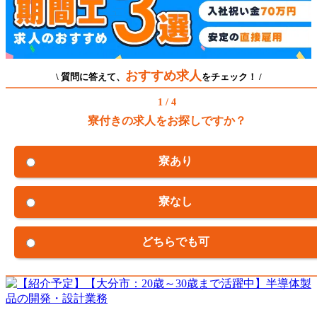
おすすめ求人
\ 質問に答えて、
をチェック！ /
1 / 4
寮付きの求人をお探しですか？
寮あり
寮なし
どちらでも可