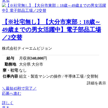
見る
【※社宅無し】【大分市東部：18歳～
49歳までの男女活躍中】電子部品工場
／2交替
株式会社ティーエムビジョン
給与
月収例
340,000
円
勤務地
大分県 大分市
寮・社宅
なし
仕事内容
組立・製造マシンの操作 / 半導体工場 / 交替制
詳細を表示
＼最短45秒で完了／
応募へ進む
詳しく
見る