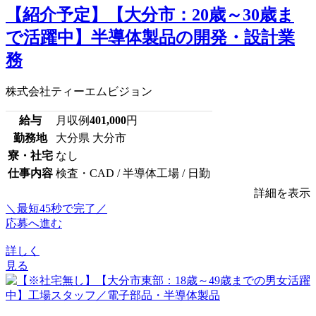
【紹介予定】【大分市：20歳～30歳ま
で活躍中】半導体製品の開発・設計業
務
株式会社ティーエムビジョン
給与
月収例
401,000
円
勤務地
大分県 大分市
寮・社宅
なし
仕事内容
検査・CAD / 半導体工場 / 日勤
詳細を表示
＼最短45秒で完了／
応募へ進む
詳しく
見る