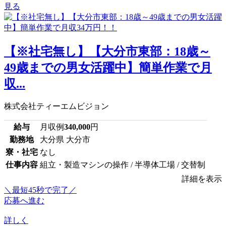
見る
【※社宅無し】【大分市東部：18歳～
49歳までの男女活躍中】簡単作業で月
収...
株式会社ティーエムビジョン
給与
月収例
340,000
円
勤務地
大分県 大分市
寮・社宅
なし
仕事内容
組立・製造マシンの操作 / 半導体工場 / 交替制
詳細を表示
＼最短45秒で完了／
応募へ進む
詳しく