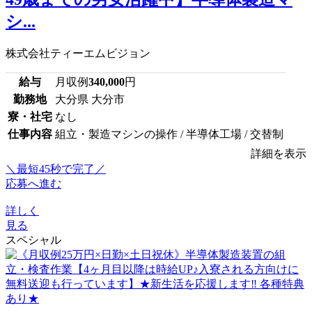
シ...
株式会社ティーエムビジョン
給与
月収例
340,000
円
勤務地
大分県 大分市
寮・社宅
なし
仕事内容
組立・製造マシンの操作 / 半導体工場 / 交替制
詳細を表示
＼最短45秒で完了／
応募へ進む
詳しく
見る
スペシャル