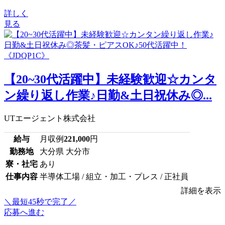
詳しく
見る
【20~30代活躍中】未経験歓迎☆カンタ
ン繰り返し作業♪日勤&土日祝休み◎...
UTエージェント株式会社
給与
月収例
221,000
円
勤務地
大分県 大分市
寮・社宅
あり
仕事内容
半導体工場 / 組立・加工・プレス / 正社員
詳細を表示
＼最短45秒で完了／
応募へ進む