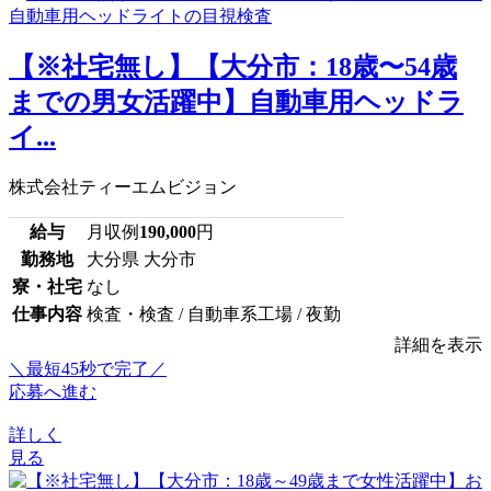
【※社宅無し】【大分市：18歳〜54歳
までの男女活躍中】自動車用ヘッドラ
イ...
株式会社ティーエムビジョン
給与
月収例
190,000
円
勤務地
大分県 大分市
寮・社宅
なし
仕事内容
検査・検査 / 自動車系工場 / 夜勤
詳細を表示
＼最短45秒で完了／
応募へ進む
詳しく
見る