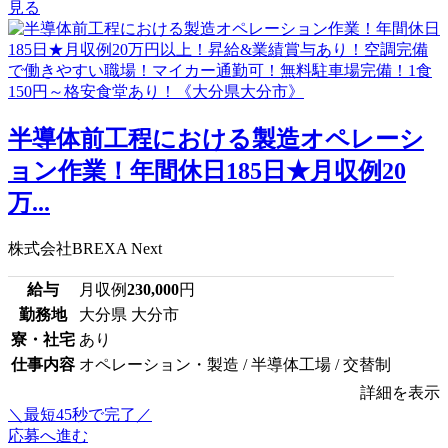
見る
半導体前工程における製造オペレーシ
ョン作業！年間休日185日★月収例20
万...
株式会社BREXA Next
給与
月収例
230,000
円
勤務地
大分県 大分市
寮・社宅
あり
仕事内容
オペレーション・製造 / 半導体工場 / 交替制
詳細を表示
＼最短45秒で完了／
応募へ進む