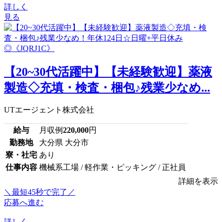
詳しく
見る
【20~30代活躍中】【未経験歓迎】薬液
製造◇充填・検査・梱包♪残業少なめ...
UTエージェント株式会社
給与
月収例
220,000
円
勤務地
大分県 大分市
寮・社宅
あり
仕事内容
機械系工場 / 軽作業・ピッキング / 正社員
詳細を表示
＼最短45秒で完了／
応募へ進む
詳しく