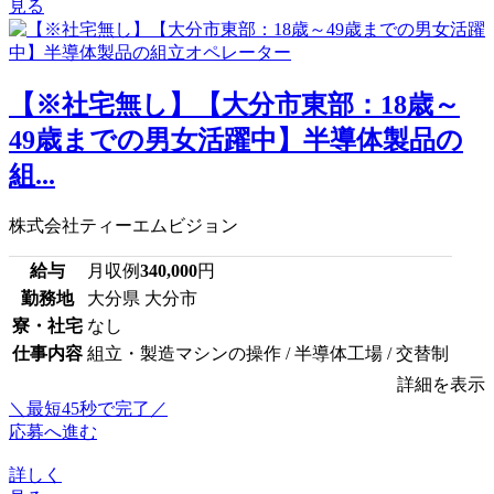
見る
【※社宅無し】【大分市東部：18歳～
49歳までの男女活躍中】半導体製品の
組...
株式会社ティーエムビジョン
給与
月収例
340,000
円
勤務地
大分県 大分市
寮・社宅
なし
仕事内容
組立・製造マシンの操作 / 半導体工場 / 交替制
詳細を表示
＼最短45秒で完了／
応募へ進む
詳しく