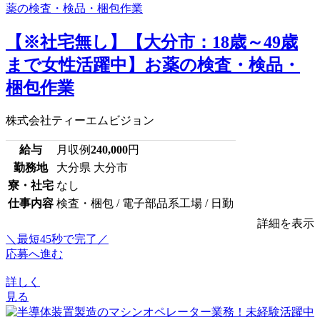
【※社宅無し】【大分市：18歳～49歳
まで女性活躍中】お薬の検査・検品・
梱包作業
株式会社ティーエムビジョン
給与
月収例
240,000
円
勤務地
大分県 大分市
寮・社宅
なし
仕事内容
検査・梱包 / 電子部品系工場 / 日勤
詳細を表示
＼最短45秒で完了／
応募へ進む
詳しく
見る