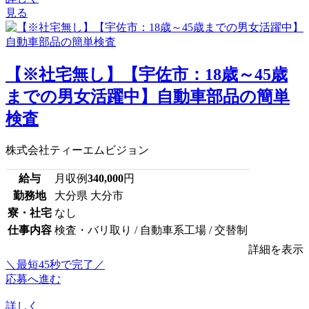
見る
【※社宅無し】【宇佐市：18歳～45歳
までの男女活躍中】自動車部品の簡単
検査
株式会社ティーエムビジョン
給与
月収例
340,000
円
勤務地
大分県 大分市
寮・社宅
なし
仕事内容
検査・バリ取り / 自動車系工場 / 交替制
詳細を表示
＼最短45秒で完了／
応募へ進む
詳しく