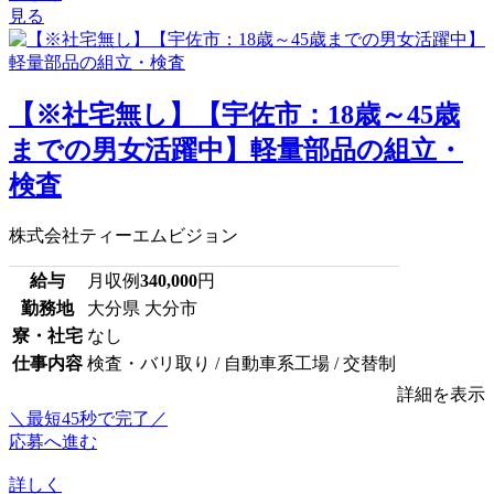
見る
【※社宅無し】【宇佐市：18歳～45歳
までの男女活躍中】軽量部品の組立・
検査
株式会社ティーエムビジョン
給与
月収例
340,000
円
勤務地
大分県 大分市
寮・社宅
なし
仕事内容
検査・バリ取り / 自動車系工場 / 交替制
詳細を表示
＼最短45秒で完了／
応募へ進む
詳しく