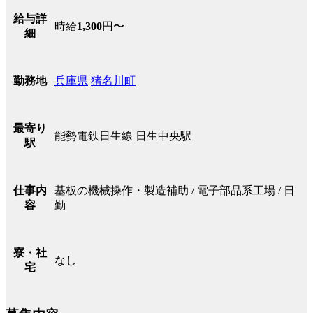
給与詳
時給
1,300
円〜
細
兵庫県
猪名川町
勤務地
最寄り
能勢電鉄日生線 日生中央駅
駅
基板の機械操作・製造補助 / 電子部品系工場 / 日
仕事内
勤
容
寮・社
なし
宅