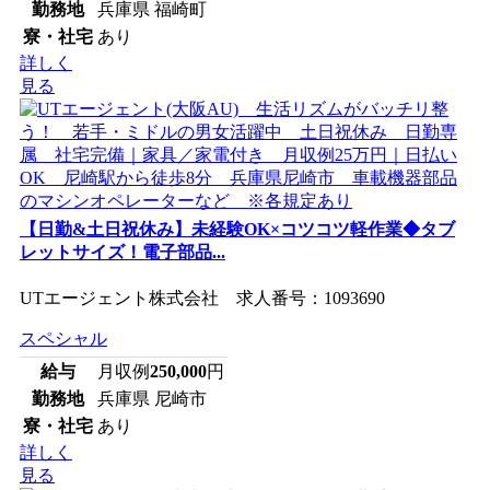
勤務地
兵庫県 福崎町
寮・社宅
あり
詳しく
見る
【日勤&土日祝休み】未経験OK×コツコツ軽作業◆タブ
レットサイズ！電子部品...
UTエージェント株式会社 求人番号：1093690
スペシャル
給与
月収例
250,000
円
勤務地
兵庫県 尼崎市
寮・社宅
あり
詳しく
見る