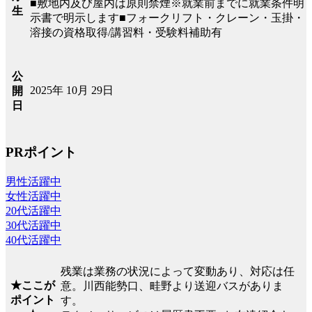
■敷地内及び屋内は原則禁煙※就業前までに就業条件明
生
示書で明示します■フォークリフト・クレーン・玉掛・
溶接の資格取得/講習料・受験料補助有
公
2025年 10月 29日
開
日
PRポイント
男性活躍中
女性活躍中
20代活躍中
30代活躍中
40代活躍中
残業は業務の状況によって変動あり、対応は任
★ここが
意。川西能勢口、畦野より送迎バスがありま
ポイント
す。