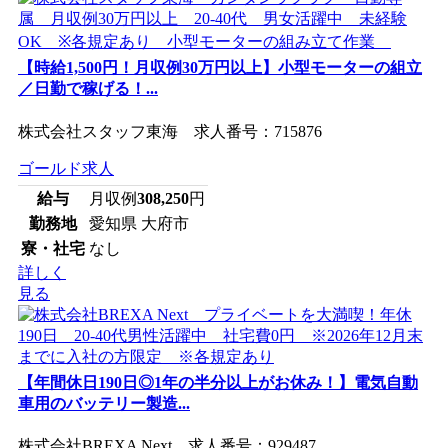
【時給1,500円！月収例30万円以上】小型モーターの組立
／日勤で稼げる！...
株式会社スタッフ東海 求人番号：715876
ゴールド求人
給与
月収例
308,250
円
勤務地
愛知県 大府市
寮・社宅
なし
詳しく
見る
【年間休日190日◎1年の半分以上がお休み！】電気自動
車用のバッテリー製造...
株式会社BREXA Next 求人番号：929487