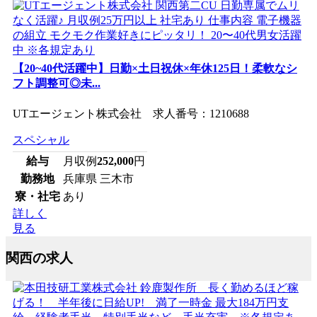
【20~40代活躍中】日勤×土日祝休×年休125日！柔軟なシ
フト調整可◎未...
UTエージェント株式会社 求人番号：1210688
スペシャル
給与
月収例
252,000
円
勤務地
兵庫県 三木市
寮・社宅
あり
詳しく
見る
関西の求人