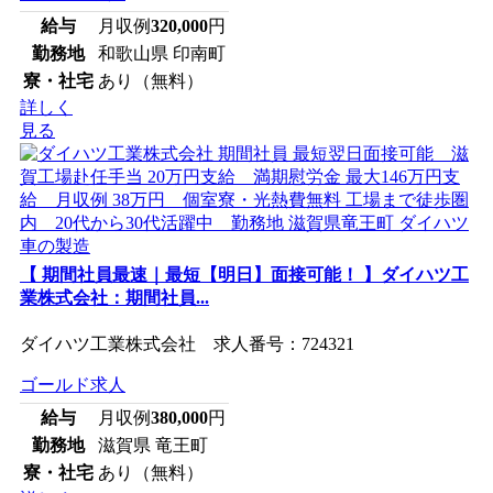
給与
月収例
320,000
円
勤務地
和歌山県 印南町
寮・社宅
あり（無料）
詳しく
見る
【 期間社員最速｜最短【明日】面接可能！ 】ダイハツ工
業株式会社：期間社員...
ダイハツ工業株式会社 求人番号：724321
ゴールド求人
給与
月収例
380,000
円
勤務地
滋賀県 竜王町
寮・社宅
あり（無料）