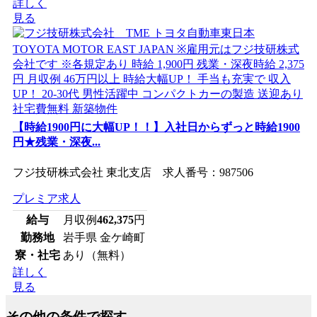
詳しく
見る
【時給1900円に大幅UP！！】入社日からずっと時給1900
円★残業・深夜...
フジ技研株式会社 東北支店 求人番号：987506
プレミア求人
給与
月収例
462,375
円
勤務地
岩手県 金ケ崎町
寮・社宅
あり（無料）
詳しく
見る
その他の条件で探す