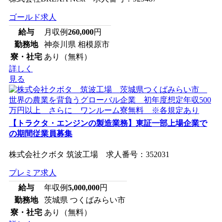
ゴールド求人
給与
月収例
260,000
円
勤務地
神奈川県 相模原市
寮・社宅
あり（無料）
詳しく
見る
【トラクタ・エンジンの製造業務】東証一部上場企業で
の期間従業員募集
株式会社クボタ 筑波工場 求人番号：352031
プレミア求人
給与
年収例
5,000,000
円
勤務地
茨城県 つくばみらい市
寮・社宅
あり（無料）