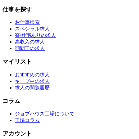
仕事を探す
お仕事検索
スペシャル求人
寮/社宅ありの求人
高収入の求人
期間工の求人
マイリスト
おすすめの求人
キープ中の求人
求人の閲覧履歴
コラム
ジョブハウス工場について
工場コラム
アカウント