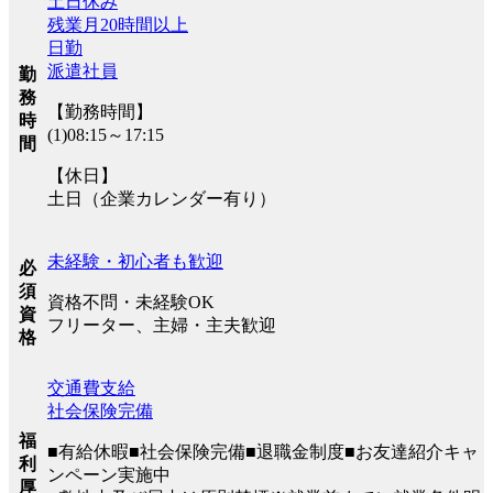
土日休み
残業月20時間以上
日勤
派遣社員
勤
務
【勤務時間】
時
(1)08:15～17:15
間
【休日】
土日（企業カレンダー有り）
未経験・初心者も歓迎
必
須
資格不問・未経験OK
資
フリーター、主婦・主夫歓迎
格
交通費支給
社会保険完備
福
■有給休暇■社会保険完備■退職金制度■お友達紹介キャ
利
ンペーン実施中
厚