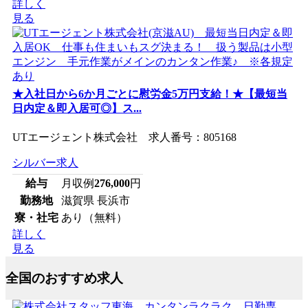
詳しく
見る
★入社日から6か月ごとに慰労金5万円支給！★【最短当
日内定＆即入居可◎】ス...
UTエージェント株式会社 求人番号：805168
シルバー求人
給与
月収例
276,000
円
勤務地
滋賀県 長浜市
寮・社宅
あり（無料）
詳しく
見る
全国のおすすめ求人