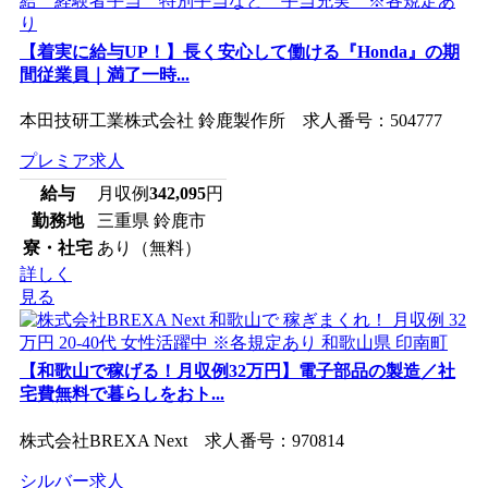
【着実に給与UP！】長く安心して働ける『Honda』の期
間従業員｜満了一時...
本田技研工業株式会社 鈴鹿製作所 求人番号：504777
プレミア求人
給与
月収例
342,095
円
勤務地
三重県 鈴鹿市
寮・社宅
あり（無料）
詳しく
見る
【和歌山で稼げる！月収例32万円】電子部品の製造／社
宅費無料で暮らしをおト...
株式会社BREXA Next 求人番号：970814
シルバー求人