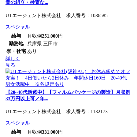
置の組立・検査な...
UTエージェント株式会社 求人番号：1086585
スペシャル
給与
月収例
251,000
円
勤務地
兵庫県 三田市
寮・社宅
あり
詳しく
見る
【20~40代活躍中】【フィルムパッケージの製造】月収例
33万円以上可／年...
UTエージェント株式会社 求人番号：1132173
スペシャル
給与
月収例
331,000
円