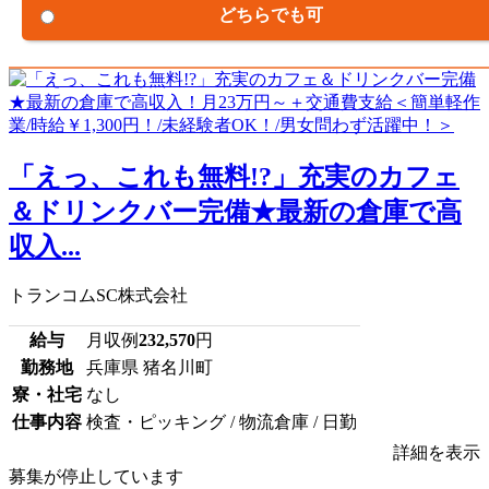
どちらでも可
「えっ、これも無料!?」充実のカフェ
＆ドリンクバー完備★最新の倉庫で高
収入...
トランコムSC株式会社
給与
月収例
232,570
円
勤務地
兵庫県 猪名川町
寮・社宅
なし
仕事内容
検査・ピッキング / 物流倉庫 / 日勤
詳細を表示
募集が停止しています