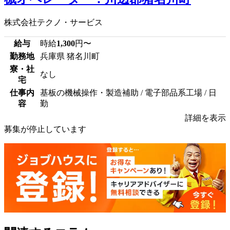
株式会社テクノ・サービス
給与
時給
1,300
円〜
勤務地
兵庫県 猪名川町
寮・社
なし
宅
仕事内
基板の機械操作・製造補助 / 電子部品系工場 / 日
容
勤
詳細を表示
募集が停止しています