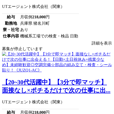
UTエージェント株式会社（関東）
給与
月収例
218,000
円
勤務地
兵庫県 猪名川町
寮・社宅
あり
仕事内容
機械系工場での検査・検品 日勤
詳細を表示
募集が停止しています
【20~30代活躍中】【3分で即マッチ】
面接なし×ポチるだけで次の仕事に出...
UTエージェント株式会社（関東）
給与
月収例
218,000
円