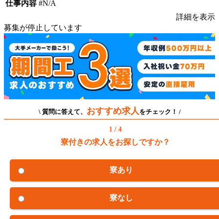
仕事内容
#N/A
詳細を表示
募集が停止しています
おすすめ求人
\ 質問に答えて、
をチェック！ /
1 / 4
寮付きの求人をお探しですか？
寮あり
寮なし