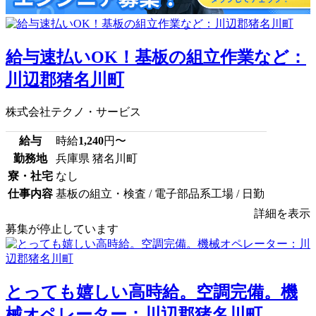
給与速払いOK！基板の組立作業など：
川辺郡猪名川町
株式会社テクノ・サービス
給与
時給
1,240
円〜
勤務地
兵庫県 猪名川町
寮・社宅
なし
仕事内容
基板の組立・検査 / 電子部品系工場 / 日勤
詳細を表示
募集が停止しています
とっても嬉しい高時給。空調完備。機
械オペレーター：川辺郡猪名川町