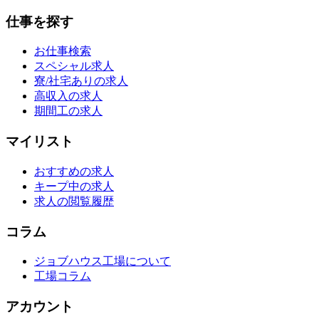
仕事を探す
お仕事検索
スペシャル求人
寮/社宅ありの求人
高収入の求人
期間工の求人
マイリスト
おすすめの求人
キープ中の求人
求人の閲覧履歴
コラム
ジョブハウス工場について
工場コラム
アカウント