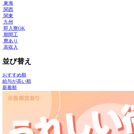
東海
関西
関東
九州
即入寮OK
期間工
寮あり
高収入
並び替え
おすすめ順
給与が高い順
新着順