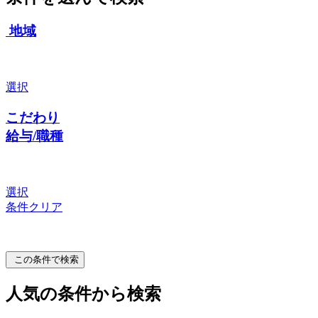
地域
選択
こだわり
給与/職種
選択
条件クリア
この条件で検索
人気の条件から検索