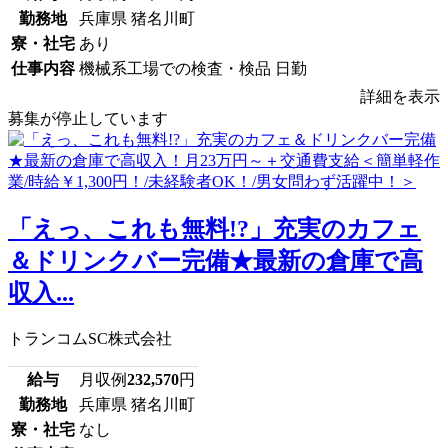
勤務地
兵庫県 猪名川町
寮・社宅
あり
仕事内容
機械系工場での検査・検品 日勤
詳細を表示
募集が停止しています
「えっ、これも無料!?」充実のカフェ
＆ドリンクバー完備★最新の倉庫で高
収入...
トランコムSC株式会社
給与
月収例
232,570
円
勤務地
兵庫県 猪名川町
寮・社宅
なし