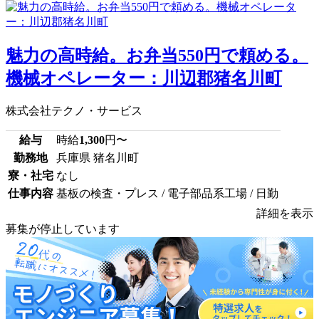
魅力の高時給。お弁当550円で頼める。
機械オペレーター：川辺郡猪名川町
株式会社テクノ・サービス
給与
時給
1,300
円〜
勤務地
兵庫県 猪名川町
寮・社宅
なし
仕事内容
基板の検査・プレス / 電子部品系工場 / 日勤
詳細を表示
募集が停止しています