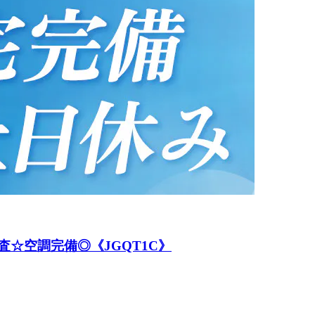
査☆空調完備◎《JGQT1C》