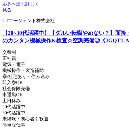
応募へ進む
詳しく
見る
UTエージェント株式会社
【20~30代活躍中】【ダルい転職やめない？】面
のカンタン機械操作&検査☆空調完備◎《JGQT1-
交替制
正社員
電気・電子
機械操作・製造補助
寮/社宅あり・住み込み
即入寮OK
社会保険完備
車通勤OK
土日休み
20代活躍中
30代活躍中
未経験・初心者も歓迎
簡単な仕事