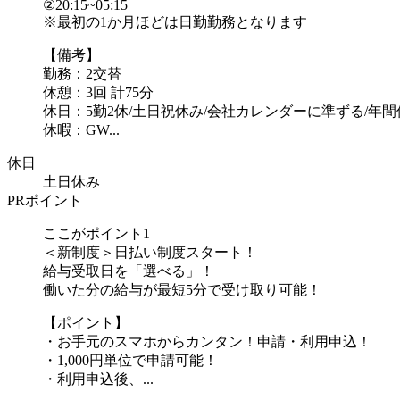
②20:15~05:15
※最初の1か月ほどは日勤勤務となります
【備考】
勤務：2交替
休憩：3回 計75分
休日：5勤2休/土日祝休み/会社カレンダーに準ずる/年間休
休暇：GW...
休日
土日休み
PRポイント
ここがポイント1
＜新制度＞日払い制度スタート！
給与受取日を「選べる」！
働いた分の給与が最短5分で受け取り可能！
【ポイント】
・お手元のスマホからカンタン！申請・利用申込！
・1,000円単位で申請可能！
・利用申込後、...