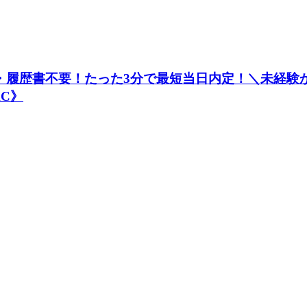
接・履歴書不要！たった3分で最短当日内定！＼未経験
AC》