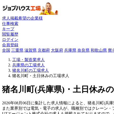
求人掲載希望の企業様
仕事検索
キープ
閲覧履歴
ログイン
会員登録
全国
三重県
滋賀県
京都府
大阪府
兵庫県
奈良県
和歌山県
寮
工場・製造業求人
兵庫県の工場求人
猪名川町の工場求人
猪名川町・土日休みの工場求人
猪名川町(兵庫県)・土日休みの
2026年08月06日に集計した求人情報によると、猪名川町(兵
また業界別では電気・電子の求人が、職種別ではクレーン・
UTエージェント株式会社の求人も掲載されておりますので