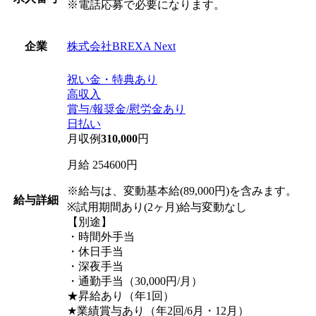
※電話応募で必要になります。
株式会社BREXA Next
企業
祝い金・特典あり
高収入
賞与/報奨金/慰労金あり
日払い
月収例
310,000
円
月給 254600円
※給与は、変動基本給(89,000円)を含みます。
給与詳細
※試用期間あり(2ヶ月)給与変動なし
【別途】
・時間外手当
・休日手当
・深夜手当
・通勤手当（30,000円/月）
★昇給あり（年1回）
★業績賞与あり（年2回/6月・12月）