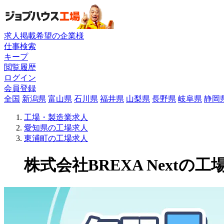
求人掲載希望の企業様
仕事検索
キープ
閲覧履歴
ログイン
会員登録
全国
新潟県
富山県
石川県
福井県
山梨県
長野県
岐阜県
静岡
工場・製造業求人
愛知県の工場求人
東浦町の工場求人
株式会社BREXA Nextの工場求