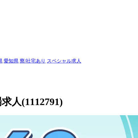
県
愛知県
寮/社宅あり
スペシャル求人
人(1112791)