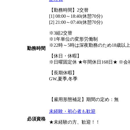
【勤務時間】2交替
[1] 08:00～18:40(休憩70分)
[2] 21:00～07:40(休憩70分)
※3組2交替
※1年単位の変形労働制
※22時～5時は深夜勤務のため18歳以
勤務時間
【休日・休暇】
※日曜固定休 ★年間休日168日★ 
【長期休暇】
GW,夏季,冬季
【雇用形態補足】期間の定め：無
未経験・初心者も歓迎
必須資格
★未経験の方、歓迎！！