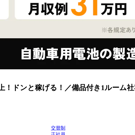
以上！ドンと稼げる！／備品付き1ルーム
交替制
正社員