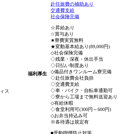
赴任旅費の補助あり
交通費支給
社会保険完備
☆昇給あり
☆賞与あり
★寮費実質無料
★変動基本給あり(89,000円)
◇社会保険完備
◇残業・深夜・休出手当
◇日払い制度あり
◇備品付きワンルーム寮完備
福利厚生
◇赴任旅費会社負担
◇交通費支給
◇車・バイク・自転車通勤可
ィス
◇寮から工場まで無料送迎あり
◇有給休暇
◇食堂利用可(300円～600円)
◇お弁当持込み可
※各待遇は規定有
■受動喫煙防止対策