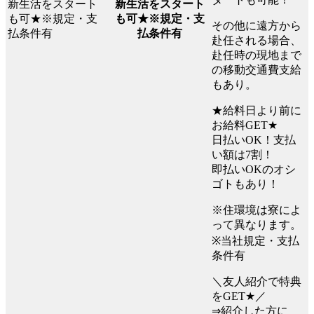
新生活をスタート
も可★※規定・支
その他に遠方から
払条件有
赴任される場合、
赴任時の現地まで
の移動交通費支給
もあり。
★給料日より前に
お給料GET★
日払いOK！支払
い額は7割！
即払いOKのオシ
ゴトもあり！
※住環境は寮によ
って異なります。
※当社規定・支払
条件有
＼友人紹介で特典
をGET★／
⇒紹介した方に