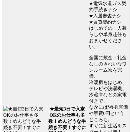
★電気水道ガス契
約手続きナシ
★入居審査ナシ
★賃貸契約ナシ
はじめての一人暮
らしや単身赴任も
おまかせくださ
い。
全国に敷金・礼金
なしのきれいなワ
ンルーム寮を完
備。
冷暖房をはじめ、
テレビや洗濯機、
冷蔵庫などの家電
付きで、
なかにはWi-Fi完備
★最短3日で入寮
や寮費0円という
OKのお仕事も多
ところも。
数！めんどうな手
すぐに新生活をス
続き不要！すぐに
タートも可能！