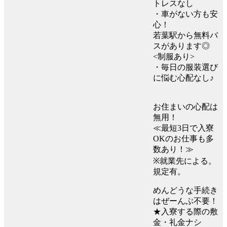
トレスなし
・車がない方も安
心！
若葉駅から無料バ
スがあります◎
<制服あり>
・毎日の服装選び
に悩む心配なし♪
お住まいの心配は
無用！
≪最短3日で入寮
OKのお仕事も多
数あり！≫
※就業先による。
規定有。
めんどうな手続き
はぜーんぶ不要！
★入寮する際の敷
金・礼金ナシ