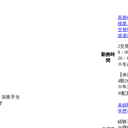
長期
残業
交替
派遣
2交
8：
勤務時
20
間
※生
【休
4勤2
※年
※配
当・深夜手当
す
未経
学歴
経験
※職