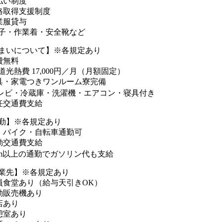
払い制度
格取得支援制度
業服貸与
子・作業着・安全靴など
まいについて】※各規定あり
費無料
道光熱費 17,000円／月（月額固定）
具・家電つきワンルーム寮完備
レビ・冷蔵庫・洗濯機・エアコン・寝具付き
任交通費支給
勤】※各規定あり
・バイク・自転車通勤可
勤交通費支給
km以上の通勤でガソリン代も支給
業先】※各規定あり
員食堂あり（給与天引きOK）
動販売機あり
店あり
憩室あり