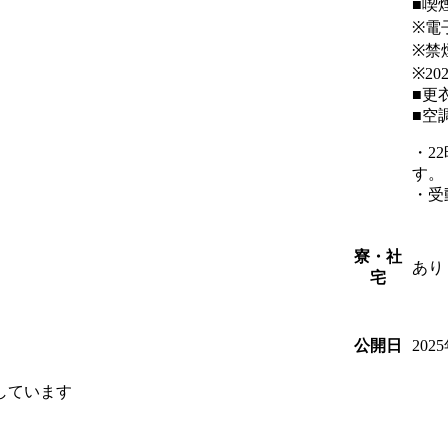
■喫
※電
※禁
※2
■更
■空
・2
す。
・受
寮・社
あり
宅
202
公開日
しています