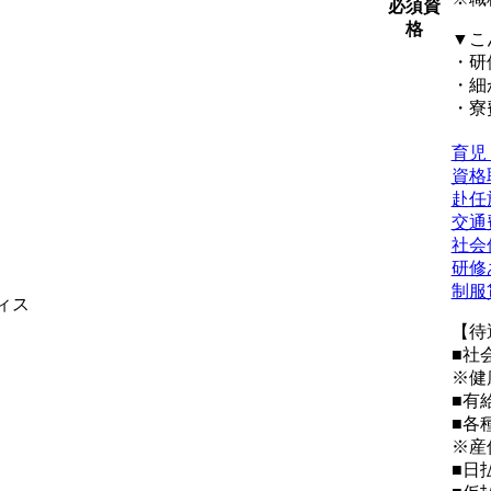
必須資
格
▼こ
・研
・細
・寮
育児
資格
赴任
交通
社会
研修
制服
ィス
【待
■社
※健
■有
■各
※産
■日