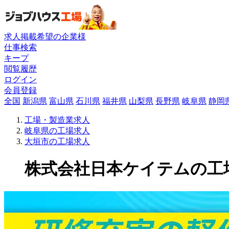
求人掲載希望の企業様
仕事検索
キープ
閲覧履歴
ログイン
会員登録
全国
新潟県
富山県
石川県
福井県
山梨県
長野県
岐阜県
静岡
工場・製造業求人
岐阜県の工場求人
大垣市の工場求人
株式会社日本ケイテムの工場求人