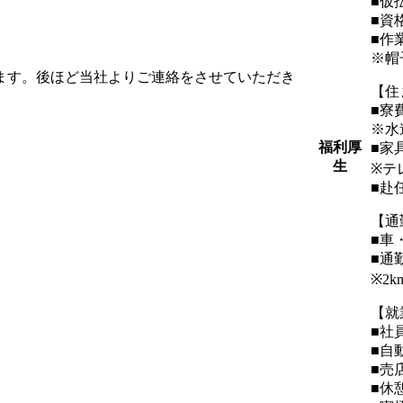
■仮
■資
■作
※帽
します。後ほど当社よりご連絡をさせていただき
【住
■寮
※水
福利厚
■家
生
※テ
■赴
【通
■車
■通
※2
【就
■社
■自
■売
■休