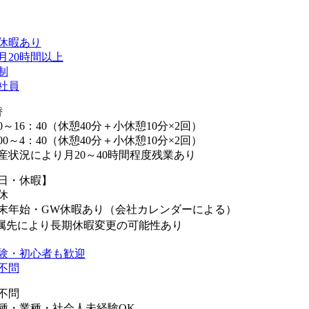
休暇あり
月20時間以上
制
社員
替
00～16：40（休憩40分＋小休憩10分×2回）
：00～4：40（休憩40分＋小休憩10分×2回）
産状況により月20～40時間程度残業あり
日・休暇】
休
末年始・GW休暇あり（会社カレンダーによる）
属先により長期休暇変更の可能性あり
験・初心者も歓迎
不問
不問
種・業種・社会人未経験OK