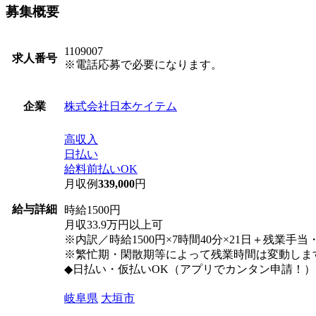
募集概要
1109007
求人番号
※電話応募で必要になります。
株式会社日本ケイテム
企業
高収入
日払い
給料前払いOK
月収例
339,000
円
給与詳細
時給1500円
月収33.9万円以上可
※内訳／時給1500円×7時間40分×21日＋残業手
※繁忙期・閑散期等によって残業時間は変動しま
◆日払い・仮払いOK（アプリでカンタン申請！）
岐阜県
大垣市