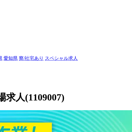
県
愛知県
寮/社宅あり
スペシャル求人
(1109007)