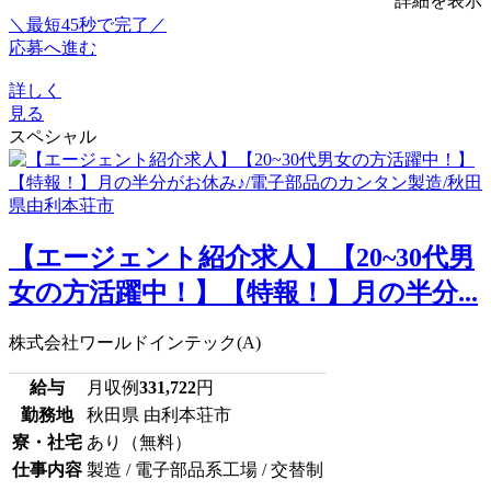
詳細を表示
＼最短45秒で完了／
応募へ進む
詳しく
見る
スペシャル
【エージェント紹介求人】【20~30代男
女の方活躍中！】【特報！】月の半分...
株式会社ワールドインテック(A)
給与
月収例
331,722
円
勤務地
秋田県 由利本荘市
寮・社宅
あり（無料）
仕事内容
製造 / 電子部品系工場 / 交替制