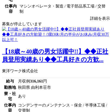
仕事内
マシンオペレータ・製造 / 電子部品系工場 / 交替
容
制
詳細を表示
募集が停止しています
【18歳～40歳の男女活躍中!!】◆◆正社
員登用実績あり◆◆工具好きの方歓...
東洋ワーク株式会社
給与
月収例
316,161
円
勤務地
秋田県 由利本荘市
寮・社
あり
宅
仕事内
コンデンサーのメンテナンス・保全 / 半導体工場 /
容
交替制