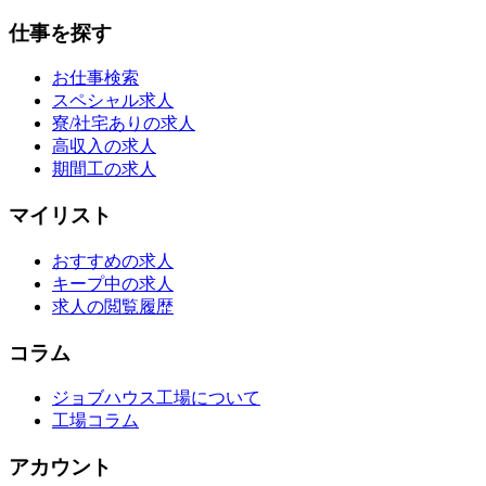
仕事を探す
お仕事検索
スペシャル求人
寮/社宅ありの求人
高収入の求人
期間工の求人
マイリスト
おすすめの求人
キープ中の求人
求人の閲覧履歴
コラム
ジョブハウス工場について
工場コラム
アカウント