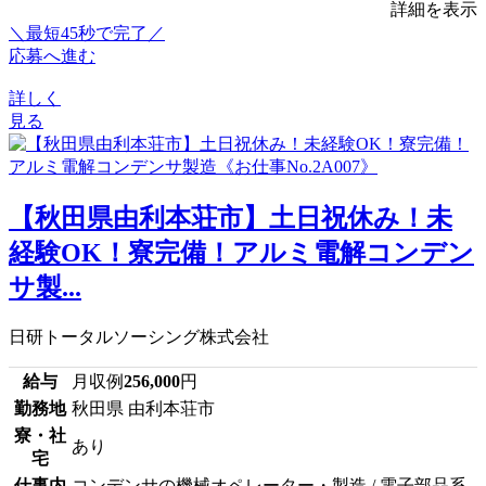
詳細を表示
＼最短45秒で完了／
応募へ進む
詳しく
見る
【秋田県由利本荘市】土日祝休み！未
経験OK！寮完備！アルミ電解コンデン
サ製...
日研トータルソーシング株式会社
給与
月収例
256,000
円
勤務地
秋田県 由利本荘市
寮・社
あり
宅
仕事内
コンデンサの機械オペレーター・製造 / 電子部品系