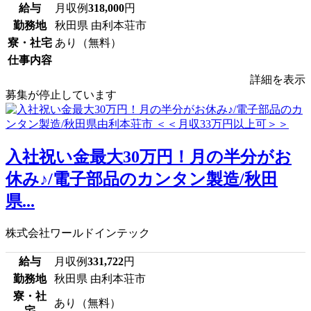
給与
月収例
318,000
円
勤務地
秋田県 由利本荘市
寮・社宅
あり（無料）
仕事内容
詳細を表示
募集が停止しています
入社祝い金最大30万円！月の半分がお
休み♪/電子部品のカンタン製造/秋田
県...
株式会社ワールドインテック
給与
月収例
331,722
円
勤務地
秋田県 由利本荘市
寮・社
あり（無料）
宅