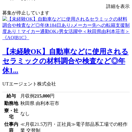
詳細を表示
募集が停止しています
【未経験OK】自動車などに使用される
セラミックの材料調合や検査など◎年
休1...
UTエージェント株式会社
給与
月収例
215,000
円
勤務地
秋田県 由利本荘市
寮・社
なし
宅
仕事内
≪月収21.5万円・正社員≫電子部品系工場での軽作
容
業 交替制