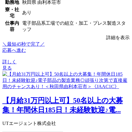
勤務地
秋田県 由利本荘市
寮・社
あり
宅
仕事内
電子部品系工場での組立・加工・プレス製造スタ
容
ッフ
詳細を表示
＼最短45秒で完了／
応募へ進む
詳しく
見る
【月給31万円以上可】50名以上の大募
集！年間休日185日！未経験歓迎♪電...
UTエージェント株式会社