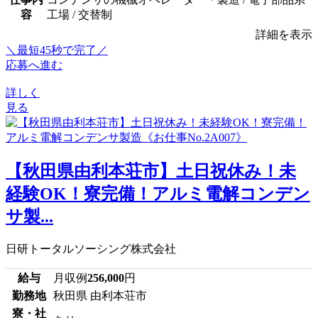
容
工場 / 交替制
詳細を表示
＼最短45秒で完了／
応募へ進む
詳しく
見る
【秋田県由利本荘市】土日祝休み！未
経験OK！寮完備！アルミ電解コンデン
サ製...
日研トータルソーシング株式会社
給与
月収例
256,000
円
勤務地
秋田県 由利本荘市
寮・社