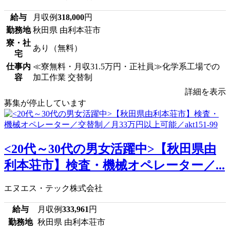
給与
月収例
318,000
円
勤務地
秋田県 由利本荘市
寮・社
あり（無料）
宅
仕事内
≪寮無料・月収31.5万円・正社員≫化学系工場での
容
加工作業 交替制
詳細を表示
募集が停止しています
<20代～30代の男女活躍中>【秋田県由
利本荘市】検査・機械オペレーター／...
エヌエス・テック株式会社
給与
月収例
333,961
円
勤務地
秋田県 由利本荘市