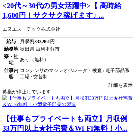
<20代～30代の男女活躍中>【 高時給
1,600円！サクサク稼げます♪ ...
エヌエス・テック株式会社
給与
月収例
333,961
円
勤務地
秋田県 由利本荘市
寮・社
あり（無料）
宅
仕事内
コンデンサのマシンオペレータ・検査 / 電子部品系
容
工場 / 交替制
詳細を表示
募集が停止しています
【仕事もプライベートも両立】月収例
33万円以上★社宅費＆Wi-Fi無料！小...