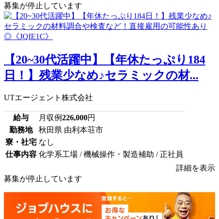
募集が停止しています
【20~30代活躍中】【年休たっぷり184
日！】残業少なめ♪セラミックの材...
UTエージェント株式会社
給与
月収例
226,000
円
勤務地
秋田県 由利本荘市
寮・社宅
なし
仕事内容
化学系工場 / 機械操作・製造補助 / 正社員
詳細を表示
募集が停止しています