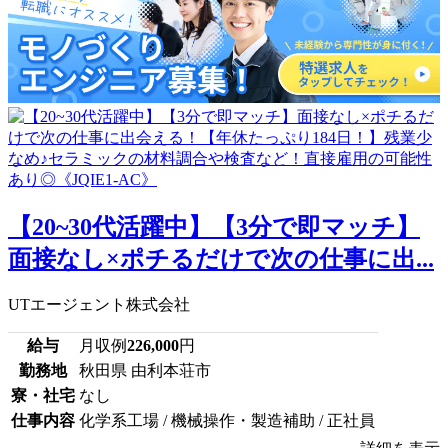
【20~30代活躍中】【3分で即マッチ】
面接なし×ポチるだけで次の仕事に出...
UTエージェント株式会社
給与
月収例
226,000
円
勤務地
秋田県 由利本荘市
寮・社宅
なし
仕事内容
化学系工場 / 機械操作・製造補助 / 正社員