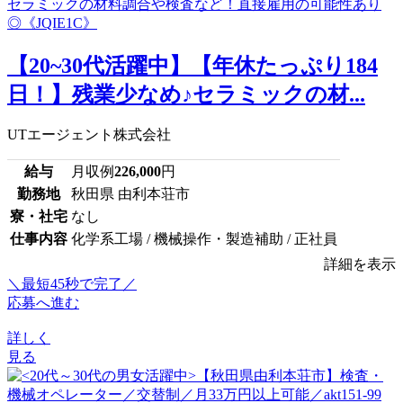
【20~30代活躍中】【年休たっぷり184
日！】残業少なめ♪セラミックの材...
UTエージェント株式会社
給与
月収例
226,000
円
勤務地
秋田県 由利本荘市
寮・社宅
なし
仕事内容
化学系工場 / 機械操作・製造補助 / 正社員
詳細を表示
＼最短45秒で完了／
応募へ進む
詳しく
見る