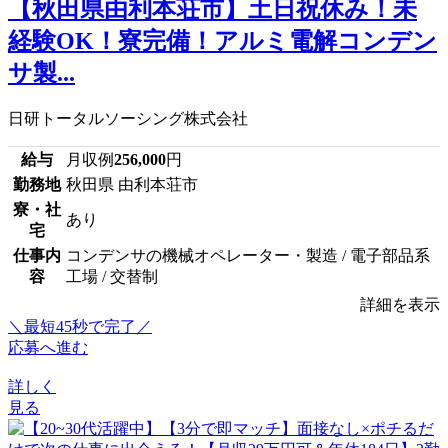
【秋田県由利本荘市】土日祝休み！未
経験OK！寮完備！アルミ電解コンデン
サ製...
日研トータルソーシング株式会社
給与
月収例
256,000
円
勤務地
秋田県 由利本荘市
寮・社
あり
宅
仕事内
コンデンサの機械オペレーター・製造 / 電子部品系
容
工場 / 交替制
詳細を表示
＼最短45秒で完了／
応募へ進む
詳しく
見る