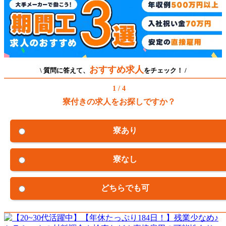
おすすめ求人
\ 質問に答えて、
をチェック！ /
1 / 4
寮付きの求人をお探しですか？
寮あり
寮なし
どちらでも可