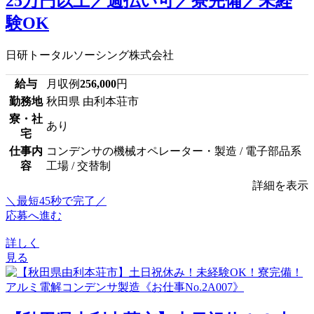
25万円以上／週払い可／寮完備／未経
験OK
日研トータルソーシング株式会社
給与
月収例
256,000
円
勤務地
秋田県 由利本荘市
寮・社
あり
宅
仕事内
コンデンサの機械オペレーター・製造 / 電子部品系
容
工場 / 交替制
詳細を表示
＼最短45秒で完了／
応募へ進む
詳しく
見る