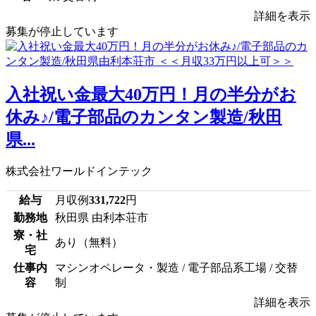
詳細を表示
募集が停止しています
入社祝い金最大40万円！月の半分がお
休み♪/電子部品のカンタン製造/秋田
県...
株式会社ワールドインテック
給与
月収例
331,722
円
勤務地
秋田県 由利本荘市
寮・社
あり（無料）
宅
仕事内
マシンオペレータ・製造 / 電子部品系工場 / 交替
容
制
詳細を表示