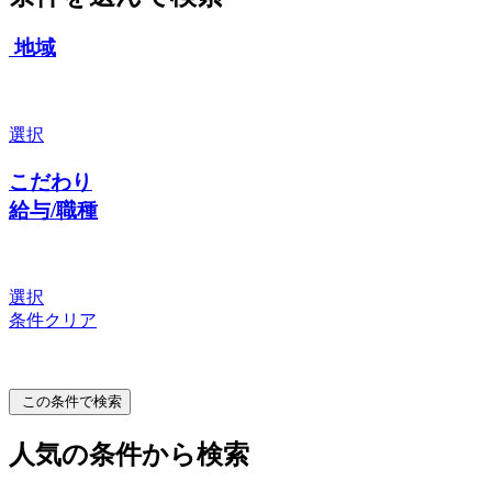
地域
選択
こだわり
給与/職種
選択
条件クリア
この条件で検索
人気の条件から検索