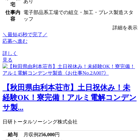
あり
宅
仕事内
電子部品系工場での組立・加工・プレス製造スタ
容
ッフ
詳細を表示
＼最短45秒で完了／
応募へ進む
詳しく
見る
【秋田県由利本荘市】土日祝休み！未
経験OK！寮完備！アルミ電解コンデン
サ製...
日研トータルソーシング株式会社
給与
月収例
256,000
円