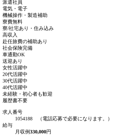
派遣社員
電気・電子
機械操作・製造補助
寮費無料
寮/社宅あり・住み込み
高収入
赴任旅費の補助あり
社会保険完備
車通勤OK
送迎あり
女性活躍中
20代活躍中
30代活躍中
40代活躍中
未経験・初心者も歓迎
履歴書不要
求人番号
1054188 （電話応募で必要になります。）
給与
月収例
330,000
円