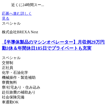
近くに24時間スー...
応募へ進む
詳しく
見る
スペシャル
株式会社BREXA Next
【半導体製品のマシンオペレーター】月収例29万
勤3休＆年間休日185日でプライベートも充実
スペシャル
交替制
正社員
化学・石油化学
機械操作・製造補助
寮費無料
寮/社宅あり・住み込み
赴任旅費の補助あり
社会保険完備
車通勤OK