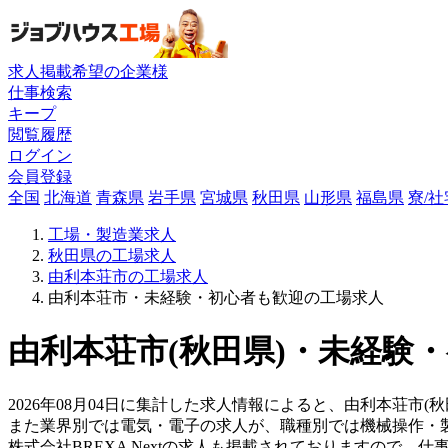
求人掲載希望の企業様
仕事検索
キープ
閲覧履歴
ログイン
会員登録
全国
北海道
青森県
岩手県
宮城県
秋田県
山形県
福島県
寮/
工場・製造業求人
秋田県の工場求人
由利本荘市の工場求人
由利本荘市・未経験・初心者も歓迎の工場求人
由利本荘市(秋田県)・未経験
2026年08月04日に集計した求人情報によると、由利本荘市(秋
また業界別では電気・電子の求人が、職種別では機械操作・
株式会社BREXA Nextの求人も掲載されておりますので、