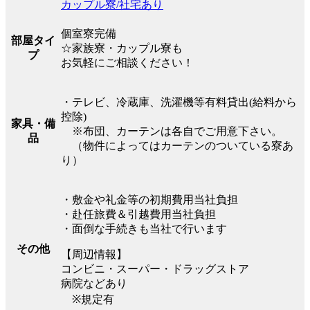
カップル寮/社宅あり
個室寮完備
部屋タイ
☆家族寮・カップル寮も
プ
お気軽にご相談ください！
・テレビ、冷蔵庫、洗濯機等有料貸出(給料から
控除)
家具・備
※布団、カーテンは各自でご用意下さい。
品
（物件によってはカーテンのついている寮あ
り）
・敷金や礼金等の初期費用当社負担
・赴任旅費＆引越費用当社負担
・面倒な手続きも当社で行います
その他
【周辺情報】
コンビニ・スーパー・ドラッグストア
病院などあり
※規定有