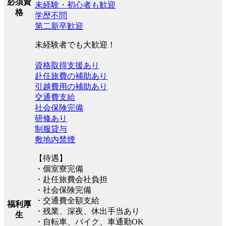
必須資
未経験・初心者も歓迎
格
学歴不問
第二新卒歓迎
未経験者でも大歓迎！
資格取得支援あり
赴任旅費の補助あり
引越費用の補助あり
交通費支給
社会保険完備
研修あり
制服貸与
敷地内禁煙
【待遇】
・個室寮完備
・赴任旅費会社負担
・社会保険完備
・交通費全額支給
福利厚
・残業、深夜、休出手当あり
生
・自転車、バイク、車通勤OK