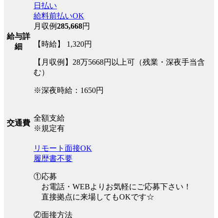
日払い
給料前払いOK
月収例
285,668
円
給与詳
【時給】 1,320円
細
【月収例】28万5668円以上可（残業・深夜手当含
む）
※深夜時給：1650円
全額支給
交通費
※規定有
リモート面接OK
履歴書不要
①応募
お電話・WEBよりお気軽にご応募下さい！
直接拠点に来場してもOKです☆
②面接方法