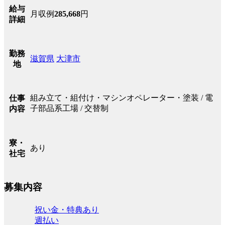
給与
月収例
285,668
円
詳細
勤務
滋賀県
大津市
地
組み立て・組付け・マシンオペレーター・塗装 / 電
仕事
子部品系工場 / 交替制
内容
寮・
あり
社宅
募集内容
祝い金・特典あり
週払い