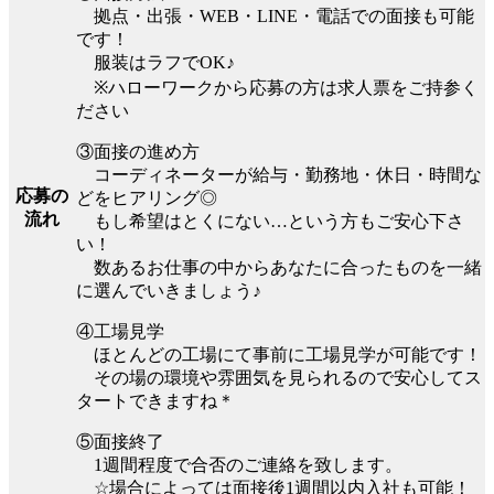
拠点・出張・WEB・LINE・電話での面接も可能
です！
服装はラフでOK♪
※ハローワークから応募の方は求人票をご持参く
ださい
③面接の進め方
コーディネーターが給与・勤務地・休日・時間な
応募の
どをヒアリング◎
流れ
もし希望はとくにない…という方もご安心下さ
い！
数あるお仕事の中からあなたに合ったものを一緒
に選んでいきましょう♪
④工場見学
ほとんどの工場にて事前に工場見学が可能です！
その場の環境や雰囲気を見られるので安心してス
タートできますね＊
⑤面接終了
1週間程度で合否のご連絡を致します。
☆場合によっては面接後1週間以内入社も可能！