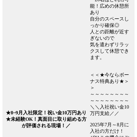
能！広めの休憩所
あり
自分のスペースし
っかり確保◎
人との距離が近す
ぎないので
気を遣わずリラッ
クスして休憩でき
ます。
＜＜★今ならボー
ナス特典あり★＞
＞
～～～～～～～～
～～～～～～～～
＼＼入社祝い金10
★8~9月入社限定！祝い金10万円あり
万円支給／／
★未経験OK！真面目に取り組める方
2025年7月～8月に
が評価される現場！／
入社の方だけ！