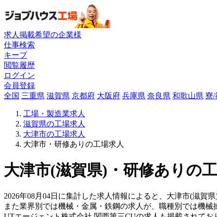
求人掲載希望の企業様
仕事検索
キープ
閲覧履歴
ログイン
会員登録
全国
三重県
滋賀県
京都府
大阪府
兵庫県
奈良県
和歌山県
寮
工場・製造業求人
滋賀県の工場求人
大津市の工場求人
大津市・研修ありの工場求人
大津市(滋賀県)・研修ありの工
2026年08月04日に集計した求人情報によると、大津市(滋賀
また業界別では機械・金属・鉄鋼の求人が、職種別では機械
UTエージェント株式会社 関西第三CUの求人も掲載されて