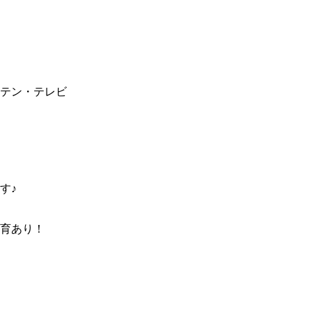
テン・テレビ
す♪
育あり！