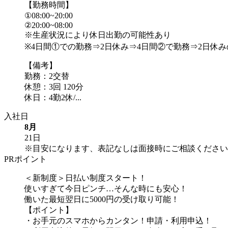
【勤務時間】
①08:00~20:00
②20:00~08:00
※生産状況により休日出勤の可能性あり
※4日間①での勤務⇒2日休み⇒4日間②で勤務⇒2日休
【備考】
勤務：2交替
休憩：3回 120分
休日：4勤2休/...
入社日
8月
21日
※目安になります、表記なしは面接時にご相談ください
PRポイント
＜新制度＞日払い制度スタート！
使いすぎて今日ピンチ…そんな時にも安心！
働いた最短翌日に5000円の受け取り可能！
【ポイント】
・お手元のスマホからカンタン！申請・利用申込！