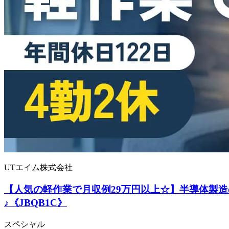
UTエイム株式会社
【人気の軽作業で月収例29万円以上☆】半導体製
♪《JBQB1C》
スペシャル