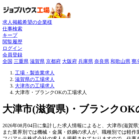
求人掲載希望の企業様
仕事検索
キープ
閲覧履歴
ログイン
会員登録
全国
三重県
滋賀県
京都府
大阪府
兵庫県
奈良県
和歌山県
寮
工場・製造業求人
滋賀県の工場求人
大津市の工場求人
大津市・ブランクOKの工場求人
大津市(滋賀県)・ブランクOK
2026年08月04日に集計した求人情報によると、大津市(滋賀
また業界別では機械・金属・鉄鋼の求人が、職種別では軽作
フジアルテ株式会社の求人も掲載されておりますので、仕事