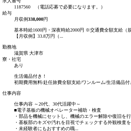
求人番号
1187560 （電話応募で必要になります。）
給与
月収例
338,000
円
基本時給1600円・深夜時給2000円 ※交通費全額支給（
【月収例】33.8万円（...
勤務地
滋賀県 大津市
寮・社宅
あり
生活備品付き！
初期費用無料/赴任旅費全額支給/ワンルーム/生活備品付
仕事内容
仕事内容 ～20代、30代活躍中～
■電子基板の機械オペレーター補助・検査
・部品を機械にセットし、機械のエラー解除や復旧を行
・基板部のキズや汚れを目視でチェックする外観検査を
・未経験者にもおすすめの職...