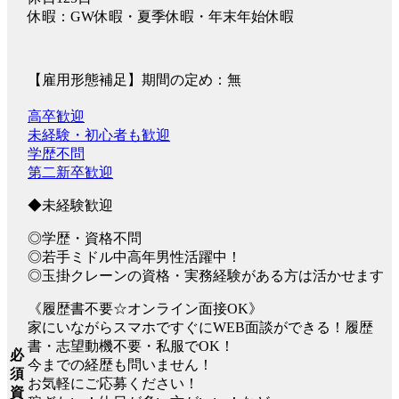
休暇：GW休暇・夏季休暇・年末年始休暇
【雇用形態補足】期間の定め：無
高卒歓迎
未経験・初心者も歓迎
学歴不問
第二新卒歓迎
◆未経験歓迎
◎学歴・資格不問
◎若手ミドル中高年男性活躍中！
◎玉掛クレーンの資格・実務経験がある方は活かせます
《履歴書不要☆オンライン面接OK》
家にいながらスマホですぐにWEB面談ができる！履歴
書・志望動機不要・私服でOK！
必
今までの経歴も問いません！
須
お気軽にご応募ください！
資