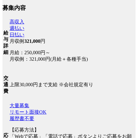
募集内容
高収入
週払い
給
日払い
与
月収例
321,000
円
詳
細
月給：250,000円～
月収例：321,000円(月給＋各種手当)
交
上限30,000円まで支給 ※会社規定有り
通
費
大量募集
リモート面接OK
履歴書不要
【応募方法】
応
「Webで応募」「電話で応募」ボタンよりご応募をお願