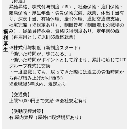
【待遇】
昇給昇格、株式付与制度（※）、社会保険・雇用保険・
健康保険・厚生年金・労災保険完備、残業、休出手当有
り、深夜手当、有給休暇、慶弔休暇、通勤交通費支給、
社宅完備（※規定あり）、制服貸与（制服着用の職場の
み）、従業員持株会、資格取得制度あり、定年満60歳
福
（再雇用として原則65歳迄就業）
利
厚
※株式付与制度（新制度スタート）
生
「働いた時間が、株になる。」
・働いた時間がポイントとして貯まり、累計に応じてUT
グループ株式に交換
・一度退職しても、戻ってきた際には過去の労働時間か
ら再び積み上げが可能(※)
※退職後5年以内、規定あり
【交通費】
上限30,000円まで支給 ※会社規定有り
【受動喫煙対策】
有:屋内禁煙（屋外に喫煙場所あり）