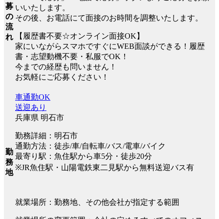
募
いいたします。
の
その後、お電話にて面接のお時間を調整いたします。
流
【履歴書不要☆オンライン面接OK】
れ
家にいながらスマホですぐにWEB面談ができる！履歴
書・志望動機不要・私服でOK！
今までの経歴も問いません！
お気軽にご応募ください！
車通勤OK
送迎あり
兵庫県 明石市
勤務詳細：明石市
通勤方法：徒歩/車/自転車/バス/電車/バイク
勤
最寄り駅：魚住駅から車5分・徒歩20分
務
※JR魚住駅・山陽電鉄東二見駅から無料送迎バス有
地
就業場所：勤務地、その他会社が指定する範囲