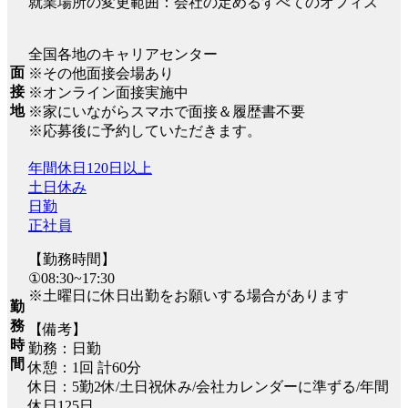
就業場所の変更範囲：会社の定めるすべてのオフィス
全国各地のキャリアセンター
面
※その他面接会場あり
接
※オンライン面接実施中
地
※家にいながらスマホで面接＆履歴書不要
※応募後に予約していただきます。
年間休日120日以上
土日休み
日勤
正社員
【勤務時間】
①08:30~17:30
※土曜日に休日出勤をお願いする場合があります
勤
務
【備考】
時
勤務：日勤
間
休憩：1回 計60分
休日：5勤2休/土日祝休み/会社カレンダーに準ずる/年間
休日125日