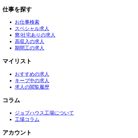
仕事を探す
お仕事検索
スペシャル求人
寮/社宅ありの求人
高収入の求人
期間工の求人
マイリスト
おすすめの求人
キープ中の求人
求人の閲覧履歴
コラム
ジョブハウス工場について
工場コラム
アカウント