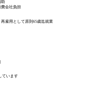
補助
通費会社負担
り
、再雇用として原則65歳迄就業
日
しています