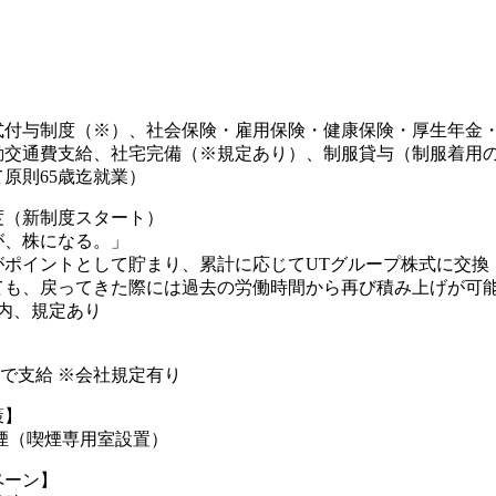
式付与制度（※）、社会保険・雇用保険・健康保険・厚生年金
勤交通費支給、社宅完備（※規定あり）、制服貸与（制服着用の
原則65歳迄就業）
度（新制度スタート）
が、株になる。」
がポイントとして貯まり、累計に応じてUTグループ株式に交換
も、戻ってきた際には過去の労働時間から再び積み上げが可能(
内、規定あり
円まで支給 ※会社規定有り
策】
煙（喫煙専用室設置）
ペーン】