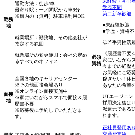
未経験・初心
通勤方法：徒歩/車
学歴不問
最寄り駅：一ノ関駅から車8分
第二新卒歓迎
※構内の（無料）駐車場利用OK
勤務
■未経験歓迎
地
■学歴・資格不
就業場所：勤務地、その他会社が
◎若手男性活
指定する範囲
《履歴書不要
就業場所の変更範囲：会社の定め
必須
家にいながら
るすべてのオフィス
資格
今までの経歴
お気軽にご応
全国各地のキャリアセンター
稼ぎたい！休
※その他面接会場あり
あなたの希望
※オンライン面接実施中
面接
UTエージェ
※家にいながらスマホで面接＆履
地
採用決定後は
歴書不要
派遣元である
※応募後に予約していただきま
れます。
す。
正社員登用あ
交通費支給