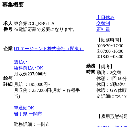
募集概要
土日休み
東台第2CL_RBG1-A
交替制
求人
※電話応募で必要になります。
正社員
番号
【勤務時間】
①08:30~17:30
UTエージェント株式会社（関東）
企業
②07:00~16:00
③18:00~03:00
週払い
勤務
【備考】
給料前払いOK
時間
勤務：2交替
月収例
237,000
円
給与
休憩：1回 60分
詳細
月給 ：195,000円~
休日：5勤2休
月収例：237,000円(月給＋各種手
休暇：GW休
当)
※詳細につい
車通勤OK
岩手県
一関市
【雇用形態補
勤務詳細：一関市