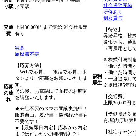
JR東北本線(黒磯～利府・盛岡) 一
最寄
社会保険完備
ノ関駅
り駅
研修あり
制服貸与
上限30,000円まで支給 ※会社規定
交通
【待遇】
有り
費
昇給昇格、株
慶弔休暇、通
急募
（再雇用として
履歴書不要
※株式付与制
【応募方法】
「働いた時間
「Webで応募」「電話で応募」ボ
・働いた時間
福利
タンよりご応募をお願いいたしま
・一度退職して
厚生
す。
※退職後5年以
応募
その後、お電話にて面接のお時間
の流
【交通費】
を調整いたします。
れ
上限30,000
★来社不要のスマホ面談実施中！
【受動喫煙対
服装自由、履歴書・職務経歴書も
有:屋内原則禁
不要です！
★【最短即日内定】応募から内定
【社宅キャン
まではだいたい1週間程度です