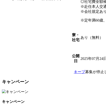
◎社宅費全額
※赴任本人交
※会社規定あ
※定年満60歳
寮・
あり（無料）
社宅
公開
2025年07月24
日
キープ
募集が停止
キャンペーン
キャンペーン