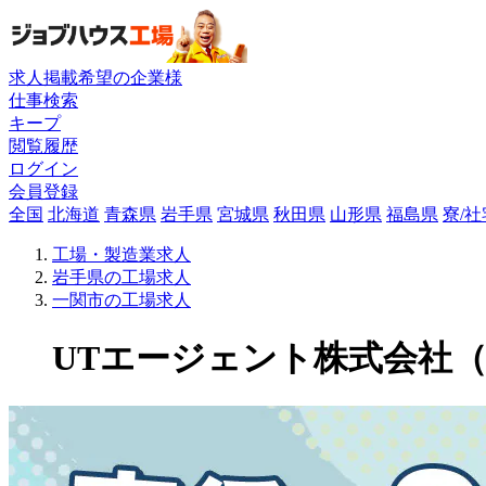
求人掲載希望の企業様
仕事検索
キープ
閲覧履歴
ログイン
会員登録
全国
北海道
青森県
岩手県
宮城県
秋田県
山形県
福島県
寮/
工場・製造業求人
岩手県の工場求人
一関市の工場求人
UTエージェント株式会社（関東