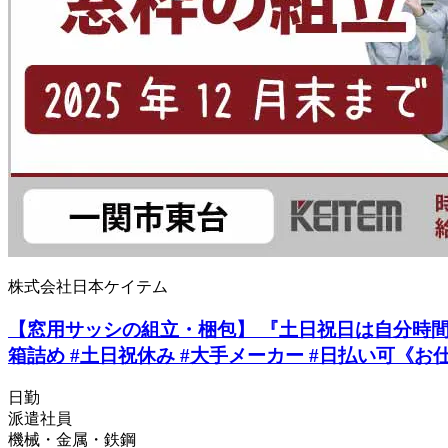
株式会社日本ケイテム
【窓用サッシの組立・梱包】 『土日祝日は自分時間！年
箱詰め #土日祝休み #大手メーカー #日払い可《お仕事
日勤
派遣社員
機械・金属・鉄鋼