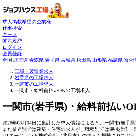
求人掲載希望の企業様
仕事検索
キープ
閲覧履歴
ログイン
会員登録
全国
北海道
青森県
岩手県
宮城県
秋田県
山形県
福島県
寮/
工場・製造業求人
岩手県の工場求人
一関市の工場求人
一関市・給料前払いOKの工場求人
一関市(岩手県)・給料前払いO
2026年08月04日に集計した求人情報によると、一関市(岩手
また業界別では建築・住宅の求人が、職種別では機械操作・
UTエージェント株式会社（北日本）の求人も掲載されてお