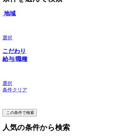
地域
選択
こだわり
給与/職種
選択
条件クリア
この条件で検索
人気の条件から検索