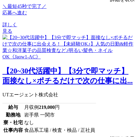
＼最短45秒で完了／
応募へ進む
詳しく
見る
【20~30代活躍中】【3分で即マッチ】
面接なし×ポチるだけで次の仕事に出...
UTエージェント株式会社
給与
月収例
219,000
円
勤務地
岩手県 一関市
寮・社宅
なし
仕事内容
食品系工場 / 検査・検品 / 正社員