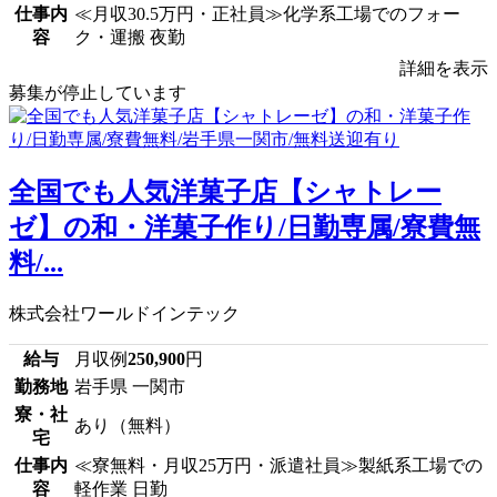
仕事内
≪月収30.5万円・正社員≫化学系工場でのフォー
容
ク・運搬 夜勤
詳細を表示
募集が停止しています
全国でも人気洋菓子店【シャトレー
ゼ】の和・洋菓子作り/日勤専属/寮費無
料/...
株式会社ワールドインテック
給与
月収例
250,900
円
勤務地
岩手県 一関市
寮・社
あり（無料）
宅
仕事内
≪寮無料・月収25万円・派遣社員≫製紙系工場での
容
軽作業 日勤