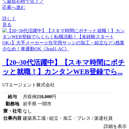
＼最短45秒で完了／
応募へ進む
詳しく
見る
【20~30代活躍中】【スキマ時間にポチ
ッと就職！】カンタンWEB登録でら...
UTエージェント株式会社
給与
月収例
218,000
円
勤務地
岩手県 一関市
寮・社宅
なし
仕事内容
建築系工場 / 組立・加工・プレス / 派遣社員
詳細を表示