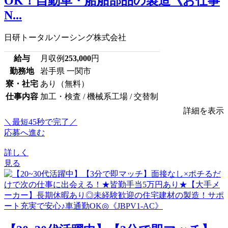
OK！自動車・船舶部品の製造《お仕事
N...
日研トータルソーシング株式会社
給与
月収例
253,000
円
勤務地
岩手県 一関市
寮・社宅
あり（無料）
仕事内容
加工・検査 / 機械系工場 / 交替制
詳細を表示
＼最短45秒で完了／
応募へ進む
詳しく
見る