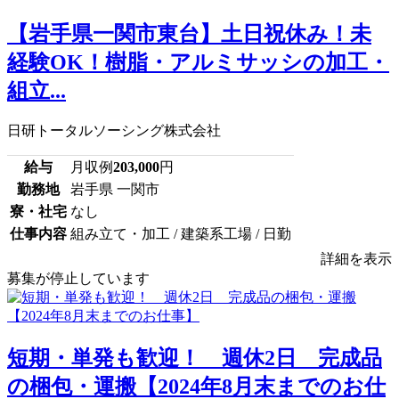
【岩手県一関市東台】土日祝休み！未
経験OK！樹脂・アルミサッシの加工・
組立...
日研トータルソーシング株式会社
給与
月収例
203,000
円
勤務地
岩手県 一関市
寮・社宅
なし
仕事内容
組み立て・加工 / 建築系工場 / 日勤
詳細を表示
募集が停止しています
短期・単発も歓迎！ 週休2日 完成品
の梱包・運搬【2024年8月末までのお仕