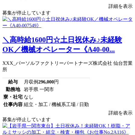
詳細を表示
募集が停止しています
＼高時給1600円☆土日祝休み♪未経験
OK／機械オペレーター《A40-00...
XXX_パーソルファクトリーパートナーズ株式会社 仙台営業
所
給与
月収例
296,000
円
勤務地
岩手県 一関市
寮・社宅
なし
仕事内容
組立・加工 / 機械系工場 / 日勤
詳細を表示
募集が停止しています