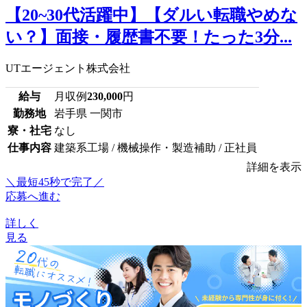
【20~30代活躍中】【ダルい転職やめな
い？】面接・履歴書不要！たった3分...
UTエージェント株式会社
給与
月収例
230,000
円
勤務地
岩手県 一関市
寮・社宅
なし
仕事内容
建築系工場 / 機械操作・製造補助 / 正社員
詳細を表示
＼最短45秒で完了／
応募へ進む
詳しく
見る