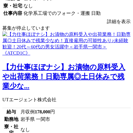
寮・社宅
なし
仕事内容
化学系工場でのフォーク・運搬 日勤
詳細を表示
募集が停止しています
【力仕事ほぼナシ】お漬物の原料受入
や出荷業務！日勤専属◎土日休みで残
業少な...
UTエージェント株式会社
給与
月収例
178,000
円
勤務地
岩手県 一関市
寮・社
なし
宅