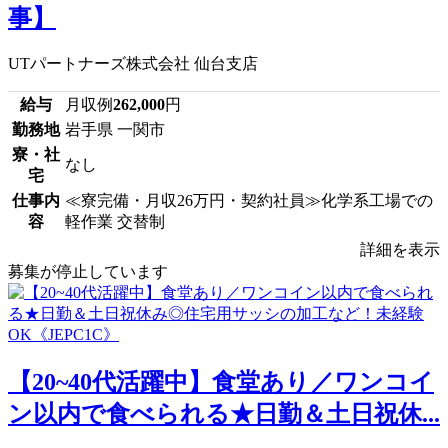
事】
UTパートナーズ株式会社 仙台支店
給与
月収例
262,000
円
勤務地
岩手県 一関市
寮・社
なし
宅
仕事内
≪寮完備・月収26万円・契約社員≫化学系工場での
容
軽作業 交替制
詳細を表示
募集が停止しています
【20~40代活躍中】食堂あり／ワンコイ
ン以内で食べられる★日勤＆土日祝休...