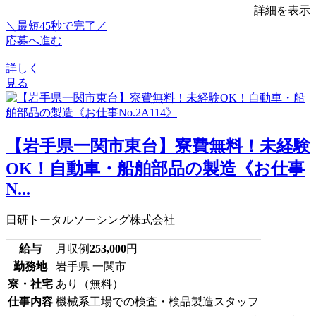
詳細を表示
＼最短45秒で完了／
応募へ進む
詳しく
見る
【岩手県一関市東台】寮費無料！未経験
OK！自動車・船舶部品の製造《お仕事
N...
日研トータルソーシング株式会社
給与
月収例
253,000
円
勤務地
岩手県 一関市
寮・社宅
あり（無料）
仕事内容
機械系工場での検査・検品製造スタッフ