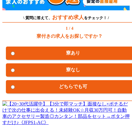
おすすめ求人
\ 質問に答えて、
をチェック！ /
1 / 4
寮付きの求人をお探しですか？
寮あり
寮なし
どちらでも可