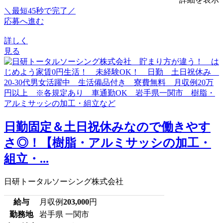
＼最短45秒で完了／
応募へ進む
詳しく
見る
日勤固定＆土日祝休みなので働きやす
さ◎！【樹脂・アルミサッシの加工・
組立・...
日研トータルソーシング株式会社
給与
月収例
203,000
円
勤務地
岩手県 一関市