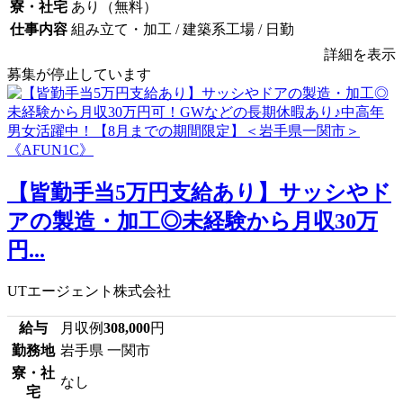
寮・社宅
あり（無料）
仕事内容
組み立て・加工 / 建築系工場 / 日勤
詳細を表示
募集が停止しています
【皆勤手当5万円支給あり】サッシやド
アの製造・加工◎未経験から月収30万
円...
UTエージェント株式会社
給与
月収例
308,000
円
勤務地
岩手県 一関市
寮・社
なし
宅