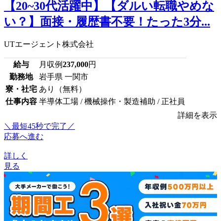
【20~30代活躍中】【ダルい転職やめな
い？】面接・履歴書不要！たった3分...
UTエージェント株式会社
給与
月収例
237,000
円
勤務地
岩手県 一関市
寮・社宅
あり（無料）
仕事内容
半導体工場 / 機械操作・製造補助 / 正社員
詳細を表示
＼最短45秒で完了／
応募へ進む
詳しく
見る