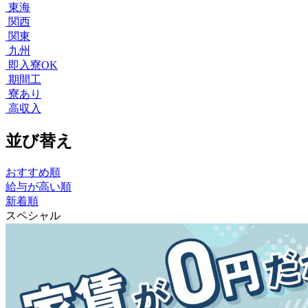
東海
関西
関東
九州
即入寮OK
期間工
寮あり
高収入
並び替え
おすすめ順
給与が高い順
新着順
スペシャル