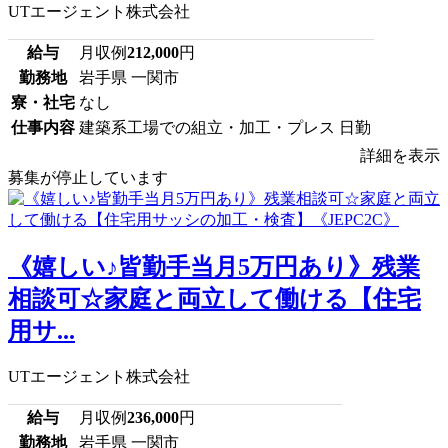
UTエージェント株式会社
給与
月収例
212,000
円
勤務地
岩手県 一関市
寮・社宅
なし
仕事内容
建築系工場での組立・加工・プレス 日勤
詳細を表示
募集が停止しています
《嬉しい♪皆勤手当月5万円あり》残業
相談可☆家庭と両立して働ける【住宅
用サ...
UTエージェント株式会社
給与
月収例
236,000
円
勤務地
岩手県 一関市