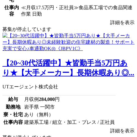
仕事内
≪月収17.5万円・正社員≫食品系工場での食品関連
容
作業 日勤
詳細を表示
募集が停止しています
【20~30代活躍中】★皆勤手当5万円あ
り★【大手メーカー】長期休暇あり◎...
UTエージェント株式会社
給与
月収例
284,000
円
勤務地
岩手県 一関市
寮・社宅
あり（無料）
仕事内容
建築系工場 / 組立・加工・プレス / 正社員
詳細を表示