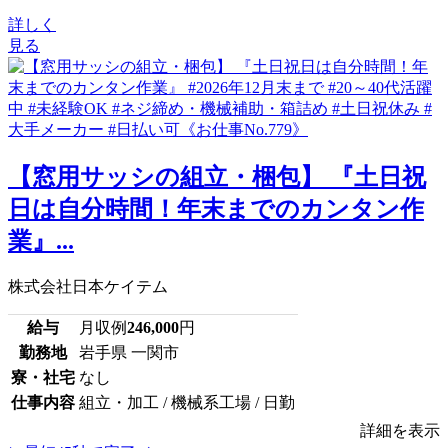
詳しく
見る
【窓用サッシの組立・梱包】 『土日祝
日は自分時間！年末までのカンタン作
業』...
株式会社日本ケイテム
給与
月収例
246,000
円
勤務地
岩手県 一関市
寮・社宅
なし
仕事内容
組立・加工 / 機械系工場 / 日勤
詳細を表示