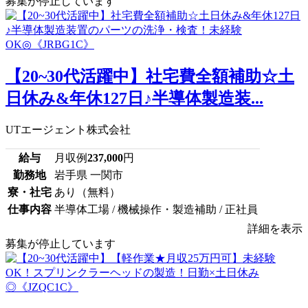
募集が停止しています
【20~30代活躍中】社宅費全額補助☆土
日休み&年休127日♪半導体製造装...
UTエージェント株式会社
給与
月収例
237,000
円
勤務地
岩手県 一関市
寮・社宅
あり（無料）
仕事内容
半導体工場 / 機械操作・製造補助 / 正社員
詳細を表示
募集が停止しています