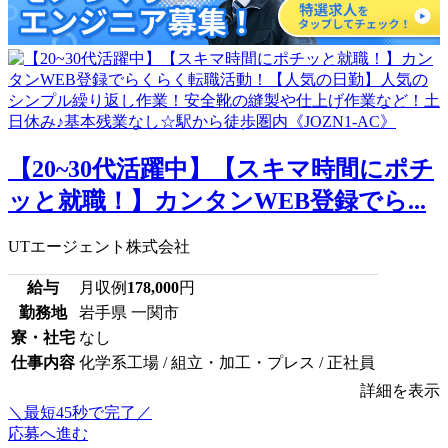
【20~30代活躍中】【スキマ時間にポチ
ッと就職！】カンタンWEB登録でら...
UTエージェント株式会社
給与
月収例
178,000
円
勤務地
岩手県 一関市
寮・社宅
なし
仕事内容
化学系工場 / 組立・加工・プレス / 正社員
詳細を表示
＼最短45秒で完了／
応募へ進む