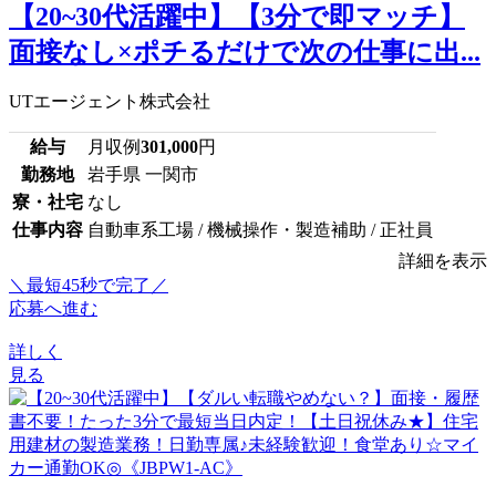
【20~30代活躍中】【3分で即マッチ】
面接なし×ポチるだけで次の仕事に出...
UTエージェント株式会社
給与
月収例
301,000
円
勤務地
岩手県 一関市
寮・社宅
なし
仕事内容
自動車系工場 / 機械操作・製造補助 / 正社員
詳細を表示
＼最短45秒で完了／
応募へ進む
詳しく
見る