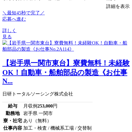
詳細を表示
＼最短45秒で完了／
応募へ進む
詳しく
見る
【岩手県一関市東台】寮費無料！未経験
OK！自動車・船舶部品の製造《お仕事
N...
日研トータルソーシング株式会社
給与
月収例
253,000
円
勤務地
岩手県 一関市
寮・社宅
あり（無料）
仕事内容
加工・検査 / 機械系工場 / 交替制