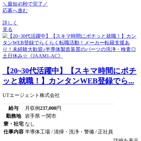
＼最短45秒で完了／
応募へ進む
詳しく
見る
【20~30代活躍中】【スキマ時間にポチ
ッと就職！】カンタンWEB登録でら...
UTエージェント株式会社
給与
月収例
237,000
円
勤務地
岩手県 一関市
寮・社宅
なし
仕事内容
半導体工場 / 清掃・洗浄・警備 / 正社員
詳細を表示