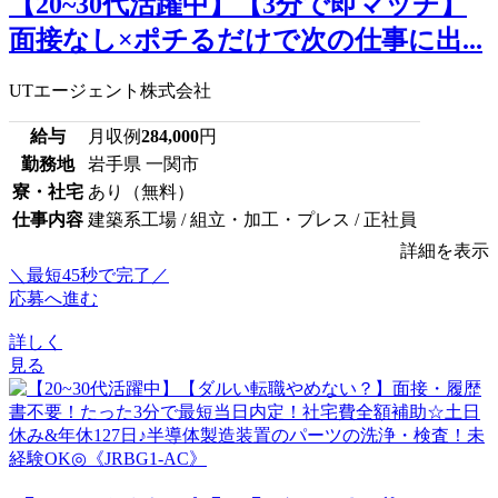
【20~30代活躍中】【3分で即マッチ】
面接なし×ポチるだけで次の仕事に出...
UTエージェント株式会社
給与
月収例
284,000
円
勤務地
岩手県 一関市
寮・社宅
あり（無料）
仕事内容
建築系工場 / 組立・加工・プレス / 正社員
詳細を表示
＼最短45秒で完了／
応募へ進む
詳しく
見る