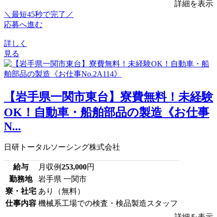
詳細を表示
＼最短45秒で完了／
応募へ進む
詳しく
見る
【岩手県一関市東台】寮費無料！未経験
OK！自動車・船舶部品の製造《お仕事
N...
日研トータルソーシング株式会社
給与
月収例
253,000
円
勤務地
岩手県 一関市
寮・社宅
あり（無料）
仕事内容
機械系工場での検査・検品製造スタッフ
詳細を表示