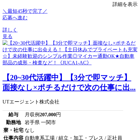
詳細を表示
＼最短45秒で完了／
応募へ進む
詳しく
見る
【20~30代活躍中】【3分で即マッチ】
面接なし×ポチるだけで次の仕事に出...
UTエージェント株式会社
給与
月収例
207,000
円
勤務地
岩手県 一関市
寮・社宅
なし
仕事内容
自動車系工場 / 組立・加工・プレス / 正社員