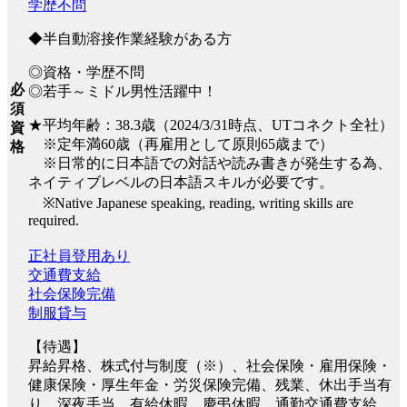
学歴不問
◆半自動溶接作業経験がある方
◎資格・学歴不問
必
◎若手～ミドル男性活躍中！
須
★平均年齢：38.3歳（2024/3/31時点、UTコネクト全社）
資
※定年満60歳（再雇用として原則65歳まで）
格
※日常的に日本語での対話や読み書きが発生する為、
ネイティブレベルの日本語スキルが必要です。
※Native Japanese speaking, reading, writing skills are
required.
正社員登用あり
交通費支給
社会保険完備
制服貸与
【待遇】
昇給昇格、株式付与制度（※）、社会保険・雇用保険・
健康保険・厚生年金・労災保険完備、残業、休出手当有
り、深夜手当、有給休暇、慶弔休暇、通勤交通費支給、