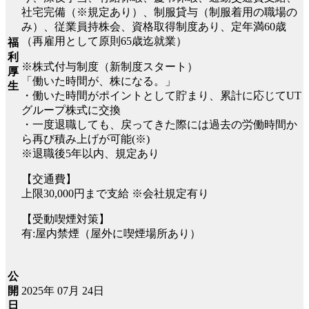
社宅完備（※規定あり）、制服貸与（制服着用の職場の
み）、従業員持株会、資格取得制度あり、定年満60歳
（再雇用として原則65歳迄就業）
福
利
※株式付与制度（新制度スタート）
厚
「働いた時間が、株になる。」
生
・働いた時間がポイントとして貯まり、累計に応じてUT
グループ株式に交換
・一度退職しても、戻ってきた際には過去の労働時間か
ら再び積み上げが可能(※)
※退職後5年以内、規定あり
【交通費】
上限30,000円まで支給 ※会社規定有り
【受動喫煙対策】
有:屋内禁煙（屋外に喫煙場所あり）
公
2025年 07月 24日
開
日