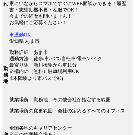
家にいながらスマホですぐにWEB面談ができる！履歴
れ
書・志望動機不要・私服でOK！
今までの経歴も問いません！
お気軽にご応募ください！
車通勤OK
愛知県 あま市
勤務詳細：あま市
通勤方法：徒歩/車/バス/自転車/電車/バイク
最寄り駅：新川橋駅から車11分
勤
※構内の（無料）駐車場利用OK
務
※本陣駅より市バスで9分
地
就業場所：勤務地、その他会社が指定する範囲
就業場所の変更範囲：会社の定めるすべてのオフィス
全国各地のキャリアセンター
面
※その他面接会場あり