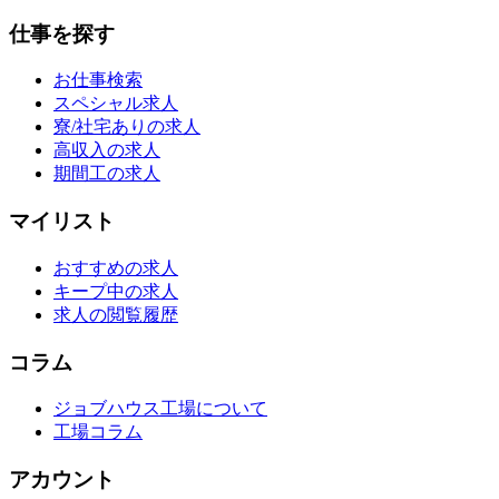
仕事を探す
お仕事検索
スペシャル求人
寮/社宅ありの求人
高収入の求人
期間工の求人
マイリスト
おすすめの求人
キープ中の求人
求人の閲覧履歴
コラム
ジョブハウス工場について
工場コラム
アカウント