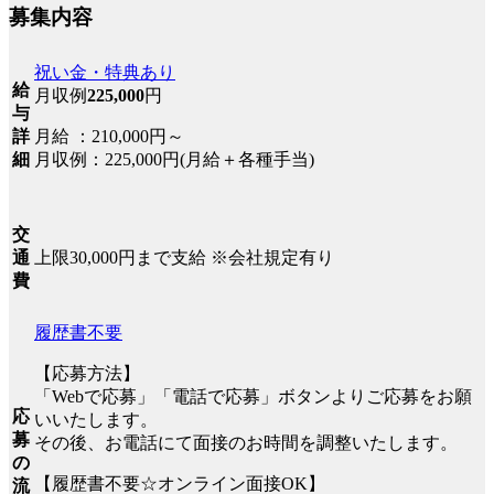
募集内容
祝い金・特典あり
給
月収例
225,000
円
与
月給 ：210,000円～
詳
月収例：225,000円(月給＋各種手当)
細
交
上限30,000円まで支給 ※会社規定有り
通
費
履歴書不要
【応募方法】
「Webで応募」「電話で応募」ボタンよりご応募をお願
応
いいたします。
募
その後、お電話にて面接のお時間を調整いたします。
の
【履歴書不要☆オンライン面接OK】
流