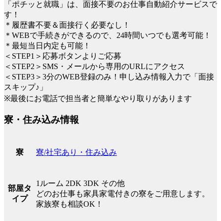
「ポチッと就職」は、面接不要のお仕事自動紹介サービスで
す！
＊履歴書不要＆面接行く必要なし！
＊WEBで手続きができるので、24時間いつでも選考可能！
＊最短当日内定も可能！
＜STEP1＞応募ボタンよりご応募
＜STEP2＞SMS・メールから専用のURLにアクセス
＜STEP3＞3分のWEB登録のみ！申し込み情報入力で「面接
スキップ♪」
※最後にお電話で担当者と簡単なやり取りがあります
寮・住み込み情報
寮/社宅あり・住み込み
寮
1ルーム 2DK 3DK その他
部屋タ
どのお仕事も家具家電付きの寮をご用意します。
イプ
家族寮も相談OK！