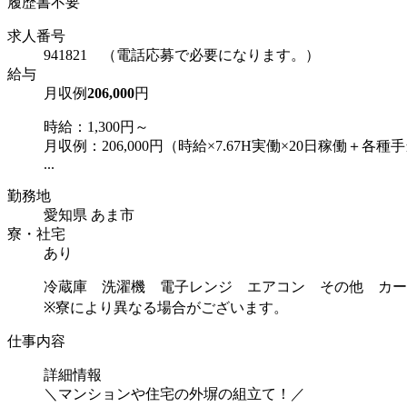
履歴書不要
求人番号
941821 （電話応募で必要になります。）
給与
月収例
206,000
円
時給：1,300円～
月収例：206,000円（時給×7.67H実働×20日稼働＋各種
...
勤務地
愛知県 あま市
寮・社宅
あり
冷蔵庫 洗濯機 電子レンジ エアコン その他 カー
※寮により異なる場合がございます。
仕事内容
詳細情報
＼マンションや住宅の外塀の組立て！／