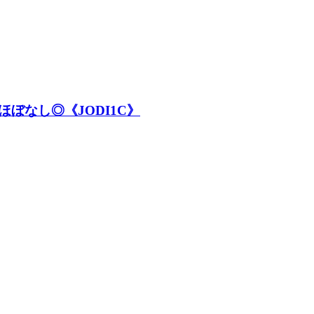
ぼなし◎《JODI1C》