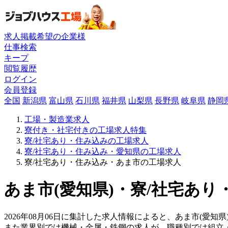
求人掲載希望の企業様
仕事検索
キープ
閲覧履歴
ログイン
会員登録
全国
新潟県
富山県
石川県
福井県
山梨県
長野県
岐阜県
静岡
工場・製造業求人
寮付き・社宅付きの工場求人特集
寮/社宅あり・住み込みの工場求人
寮/社宅あり・住み込み・愛知県の工場求人
寮/社宅あり・住み込み・あま市の工場求人
あま市(愛知県)・寮/社宅あり
2026年08月06日に集計した求人情報によると、あま市(愛知
また業界別では機械・金属・鉄鋼の求人が、職種別では組立