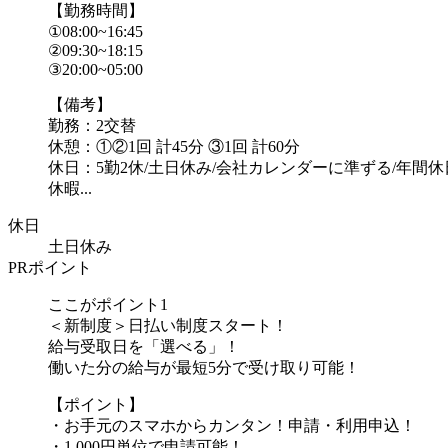
【勤務時間】
①08:00~16:45
②09:30~18:15
③20:00~05:00
【備考】
勤務：2交替
休憩：①②1回 計45分 ③1回 計60分
休日：5勤2休/土日休み/会社カレンダーに準ずる/年間休日
休暇...
休日
土日休み
PRポイント
ここがポイント1
＜新制度＞日払い制度スタート！
給与受取日を「選べる」！
働いた分の給与が最短5分で受け取り可能！
【ポイント】
・お手元のスマホからカンタン！申請・利用申込！
・1,000円単位で申請可能！