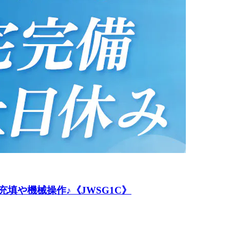
填や機械操作♪《JWSG1C》