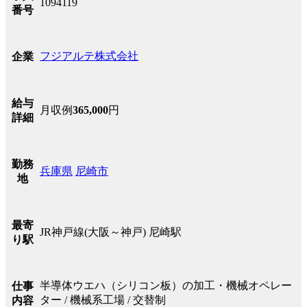
1094119
番号
フジアルテ株式会社
企業
給与
月収例
365,000
円
詳細
勤務
兵庫県
尼崎市
地
最寄
JR神戸線(大阪～神戸) 尼崎駅
り駅
半導体ウエハ（シリコン板）の加工・機械オペレー
仕事
ター / 機械系工場 / 交替制
内容