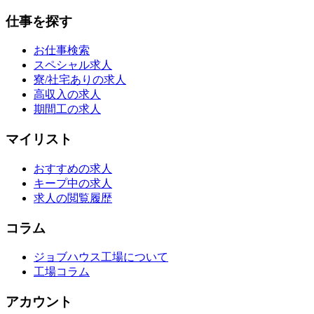
仕事を探す
お仕事検索
スペシャル求人
寮/社宅ありの求人
高収入の求人
期間工の求人
マイリスト
おすすめの求人
キープ中の求人
求人の閲覧履歴
コラム
ジョブハウス工場について
工場コラム
アカウント