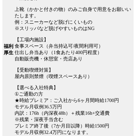
上靴（かかと付きの物）のみご自身で用意をお願いい
たします。
例：スニーカーなど脱げにくいもの
※スリッパなど脱げやすいものはNG
【工場内施設】
食事スペース（弁当持込可/夜間利用可）
福利
仕出し弁当あり（1食あたり400円程度）
厚生
自動販売機・休憩室・売店あり
【受動喫煙対策】
屋内原則禁煙（喫煙スペースあり）
【選べる入社特典】
①ご通勤の方
★時給プレミア：ご入社から6ヶ月間時給1700円
モデル月収例36.5万円
内訳：176h（内深夜48h）＋残業16h+交通費
※残業・深夜手当含む
プレミア終了後（7か月目以降）時給1500円
モデル月収例32.4万円になります。