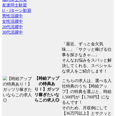
友達同士歓迎
U・Iターン歓迎
男性活躍中
女性活躍中
20代活躍中
30代活躍中
「最近、ずっと金欠気
味…」「サクッと稼げる仕
事を探さなきゃ…」
そんなお悩みをスパッと解
決してくれる、スペシャル
な求人をご紹介します！
【時給アップ
こちらの求人は、選べる入
の特典あ
社特典のうち【時給アッ
り！】ガッツ
プ】の特典を選ぶと、時給
リ稼ぎたいな
1,500円が【1,700円】にな
らこの求人◎
るんです！
そのため、月収例にして
【36万円以上】とサクッと