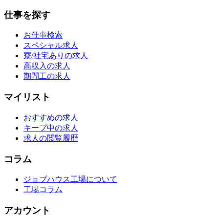
仕事を探す
お仕事検索
スペシャル求人
寮/社宅ありの求人
高収入の求人
期間工の求人
マイリスト
おすすめの求人
キープ中の求人
求人の閲覧履歴
コラム
ジョブハウス工場について
工場コラム
アカウント