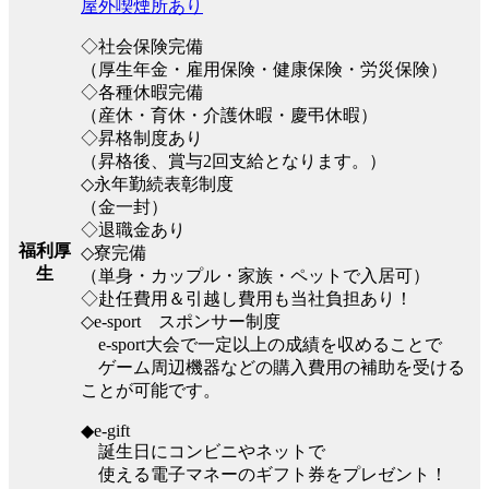
屋外喫煙所あり
◇社会保険完備
（厚生年金・雇用保険・健康保険・労災保険）
◇各種休暇完備
（産休・育休・介護休暇・慶弔休暇）
◇昇格制度あり
（昇格後、賞与2回支給となります。）
◇永年勤続表彰制度
（金一封）
◇退職金あり
福利厚
◇寮完備
生
（単身・カップル・家族・ペットで入居可）
◇赴任費用＆引越し費用も当社負担あり！
◇e-sport スポンサー制度
e-sport大会で一定以上の成績を収めることで
ゲーム周辺機器などの購入費用の補助を受ける
ことが可能です。
◆e-gift
誕生日にコンビニやネットで
使える電子マネーのギフト券をプレゼント！