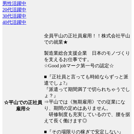
男性活躍中
20代活躍中
30代活躍中
40代活躍中
全員平山の正社員雇用！！株式会社平山
での就業★
製造業総合支援企業 日本のモノづくり
を支えるお仕事です。
☆Good jobマーク第一号の認定☆
■『正社員と言っても時給ならずっと派
遣でしょ?』
『派遣って期間満了で切られちゃうでし
ょ？』
⇒平山では《無期雇用》での従業にな
☆平山での正社員
り、期間の定めはありません。
雇用☆
研修制度も充実しているので、腰を据
えて長く働けます◎
■『その場限りの稼ぎで安定しない』