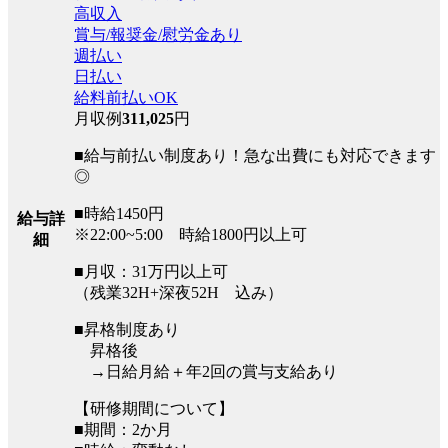
高収入
賞与/報奨金/慰労金あり
週払い
日払い
給料前払いOK
月収例
311,025
円
■給与前払い制度あり！急な出費にも対応できます
◎
■時給1450円
給与詳
※22:00~5:00 時給1800円以上可
細
■月収：31万円以上可
（残業32H+深夜52H 込み）
■昇格制度あり
昇格後
→日給月給＋年2回の賞与支給あり
【研修期間について】
■期間：2か月