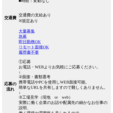
■時給：変動なし
交通費の支給あり
交通費
※規定あり
大量募集
急募
即日勤務OK
リモート面接OK
履歴書不要
①応募
お電話・WEBよりお気軽にご応募ください。
↓
②面接・書類選考
携帯電話やPCを使用しWEB面接可能。
応募の
簡単なURLを共有しますので難しくありません。
流れ
↓
③工場見学（現地 or web）
実際に働く企業のお話や配属先の細かなお仕事の
説明、