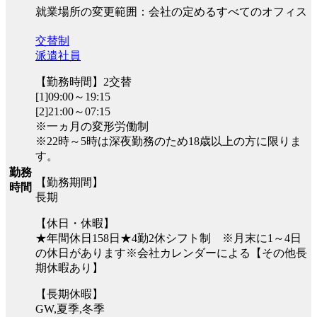
就業場所の変更範囲：会社の定めるすべてのオフィス
交替制
派遣社員
【勤務時間】2交替
[1]09:00～19:15
[2]21:00～07:15
※一ヵ月の変形労働制
※22時～5時は深夜勤務のため18歳以上の方に限りま
す。
勤務
【勤務期間】
時間
長期
【休日・休暇】
★年間休日158日★4勤2休シフト制 ※月末に1～4日
の休日があります※会社カレンダーによる【その他長
期休暇あり】
【長期休暇】
GW,夏季,冬季