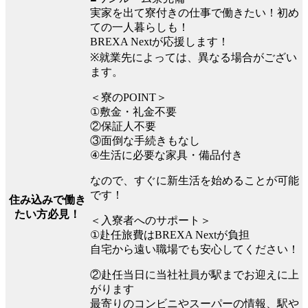
実家を出て寮付きの仕事で働きたい！初め
ての一人暮らしも！
BREXA Nextが応援します！
※就業先によっては、異なる場合がござい
ます。
＜寮のPOINT＞
①敷金・礼金不要
②保証人不要
③面倒な手続きもなし
④生活に必要な家具・備品付き
なので、すぐに新生活を始めることが可能
です！
住み込みで働き
たい方必見！
＜入寮者へのサポート＞
①赴任旅費はBREXA Nextが負担
自宅から遠い職場でも安心してください！
②赴任当日に当社社員が駅までお迎えに上
がります
最寄りのコンビニやスーパーの情報、駅や