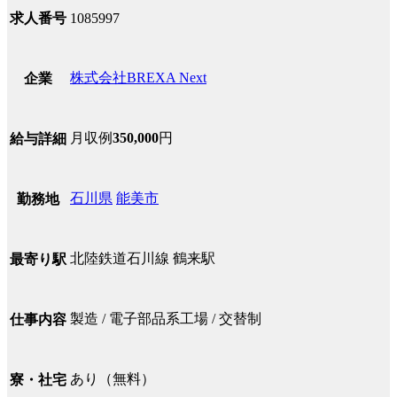
求人番号
1085997
株式会社BREXA Next
企業
月収例
350,000
円
給与詳細
石川県
能美市
勤務地
北陸鉄道石川線 鶴来駅
最寄り駅
製造 / 電子部品系工場 / 交替制
仕事内容
あり（無料）
寮・社宅