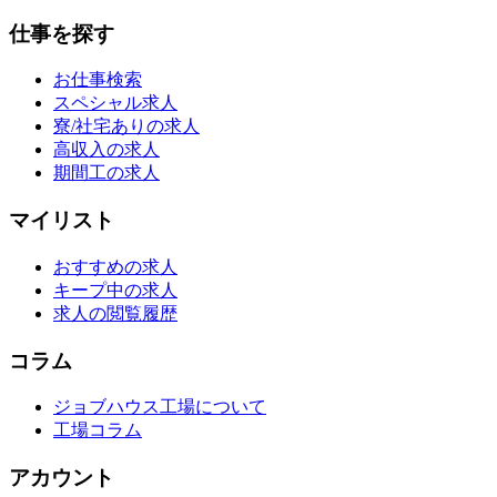
仕事を探す
お仕事検索
スペシャル求人
寮/社宅ありの求人
高収入の求人
期間工の求人
マイリスト
おすすめの求人
キープ中の求人
求人の閲覧履歴
コラム
ジョブハウス工場について
工場コラム
アカウント