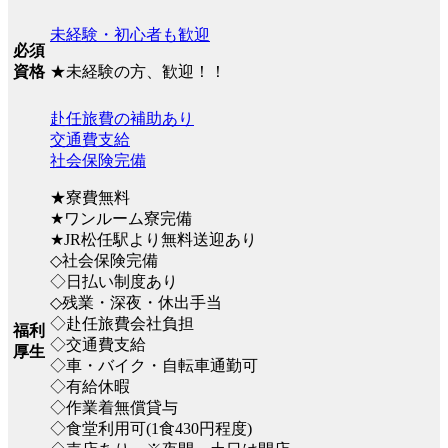
未経験・初心者も歓迎
必須
★未経験の方、歓迎！！
資格
赴任旅費の補助あり
交通費支給
社会保険完備
★寮費無料
★ワンルーム寮完備
★JR松任駅より無料送迎あり
◇社会保険完備
◇日払い制度あり
◇残業・深夜・休出手当
◇赴任旅費会社負担
福利
◇交通費支給
厚生
◇車・バイク・自転車通勤可
◇有給休暇
◇作業着無償貸与
◇食堂利用可(1食430円程度)