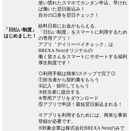
使い慣れたスマホでカンタン申込、早けれ
ば働いた翌日振込み！
自分の口座を翌日チェック！
給料日前にお金がもらえる、
「日払い制度」
「日払い制度」をスマートに利用するため
はじめました！
の専用アプリ！
アプリ「デイリーペイチェック」は
BREXA Nextオリジナルの
働く皆さんをスマートにサポートする福利
厚生制度です！
◎利用手順は簡単5ステップで完了◎
①担当者から契約書をもらう
②記入・捺印してもらう
③担当者に提出する
④専用アプリをダウンロード
⑤アプリで申請！最短翌日振込まれる！
※アプリを利用するためには、簡単な事前
登録が必要です。
※対象企業は株式会社BREXA Nextのみで