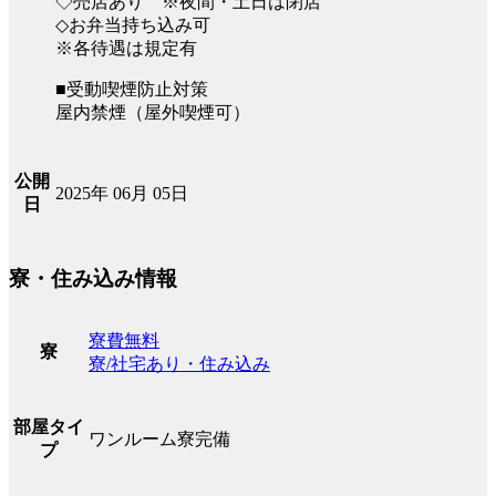
◇売店あり ※夜間・土日は閉店
◇お弁当持ち込み可
※各待遇は規定有
■受動喫煙防止対策
屋内禁煙（屋外喫煙可）
公開
2025年 06月 05日
日
寮・住み込み情報
寮費無料
寮
寮/社宅あり・住み込み
部屋タイ
ワンルーム寮完備
プ