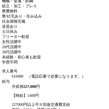
機械・金属・鉄鋼
組立・加工・プレス
寮費無料
寮/社宅あり・住み込み
社会保険完備
送迎あり
土日休み
フリーター歓迎
女性活躍中
20代活躍中
30代活躍中
未経験・初心者も歓迎
学歴不問
求人番号
616980 （電話応募で必要になります。）
給与
月収例
227,000
円
【時給】1400円
227000円以上可※別途交通費支給