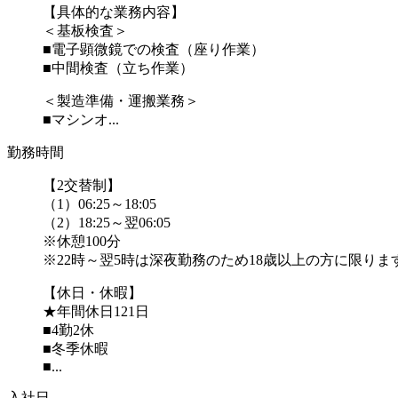
【具体的な業務内容】
＜基板検査＞
■電子顕微鏡での検査（座り作業）
■中間検査（立ち作業）
＜製造準備・運搬業務＞
■マシンオ...
勤務時間
【2交替制】
（1）06:25～18:05
（2）18:25～翌06:05
※休憩100分
※22時～翌5時は深夜勤務のため18歳以上の方に限りま
【休日・休暇】
★年間休日121日
■4勤2休
■冬季休暇
■...
入社日