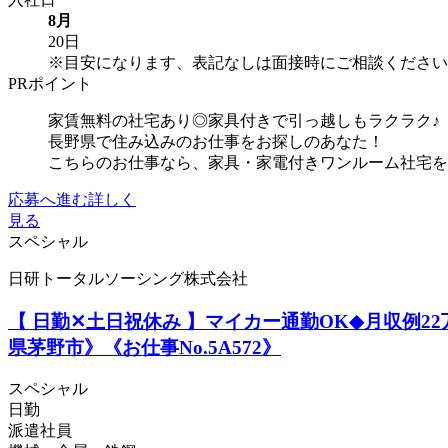
8月
20日
※目安になります、表記なしは面接時にご相談ください
PRポイント
家賃無料の社宅あり◎家具付きで引っ越しもラクラク♪
長野県で住み込みのお仕事をお探しのあなた！
こちらのお仕事なら、家具・家電付きワンルーム社宅を
応募へ進む
詳しく
見る
スペシャル
日研トータルソーシング株式会社
【 日勤✕土日祝休み 】マイカー通勤OK◆月収例
県茅野市》《お仕事No.5A572》
スペシャル
日勤
派遣社員