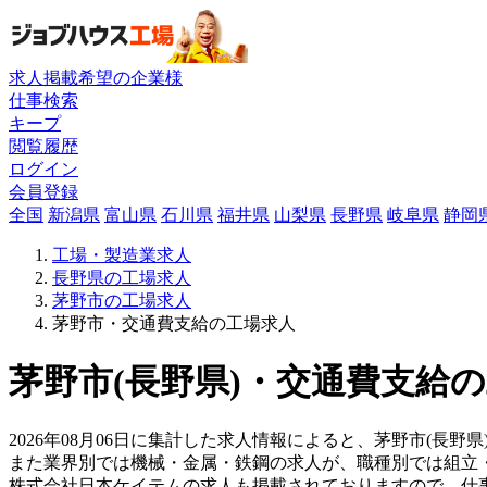
求人掲載希望の企業様
仕事検索
キープ
閲覧履歴
ログイン
会員登録
全国
新潟県
富山県
石川県
福井県
山梨県
長野県
岐阜県
静岡
工場・製造業求人
長野県の工場求人
茅野市の工場求人
茅野市・交通費支給の工場求人
茅野市(長野県)・交通費支給の
2026年08月06日に集計した求人情報によると、茅野市(長野
また業界別では機械・金属・鉄鋼の求人が、職種別では組立
株式会社日本ケイテムの求人も掲載されておりますので、仕