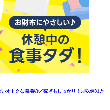
いオトクな職場◎／稼ぎもしっかり！月収例31万